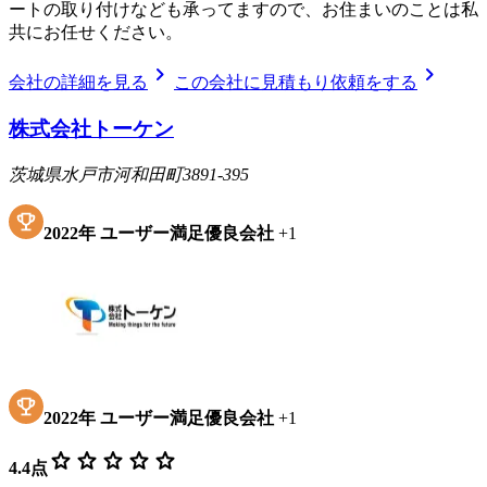
ートの取り付けなども承ってますので、お住まいのことは私
共にお任せください。
chevron_right
chevron_right
会社の詳細を見る
この会社に見積もり依頼をする
株式会社トーケン
茨城県水戸市河和田町3891-395
2022
年
ユーザー満足優良会社
+
1
2022
年
ユーザー満足優良会社
+
1
star
star
star
star
star
4.4
点