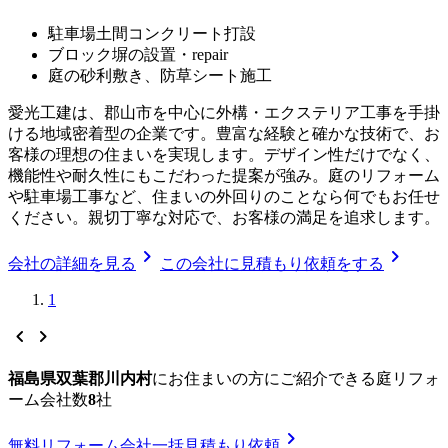
駐車場土間コンクリート打設
ブロック塀の設置・repair
庭の砂利敷き、防草シート施工
愛光工建は、郡山市を中心に外構・エクステリア工事を手掛
ける地域密着型の企業です。豊富な経験と確かな技術で、お
客様の理想の住まいを実現します。デザイン性だけでなく、
機能性や耐久性にもこだわった提案が強み。庭のリフォーム
や駐車場工事など、住まいの外回りのことなら何でもお任せ
ください。親切丁寧な対応で、お客様の満足を追求します。
chevron_right
chevron_right
会社の詳細を見る
この会社に見積もり依頼をする
1
chevron_left
chevron_right
福島県双葉郡川内村
に
お住まいの方にご紹介できる
庭リフォ
ーム
会社数
8
社
chevron_right
無料
リフォーム会社一括見積もり依頼