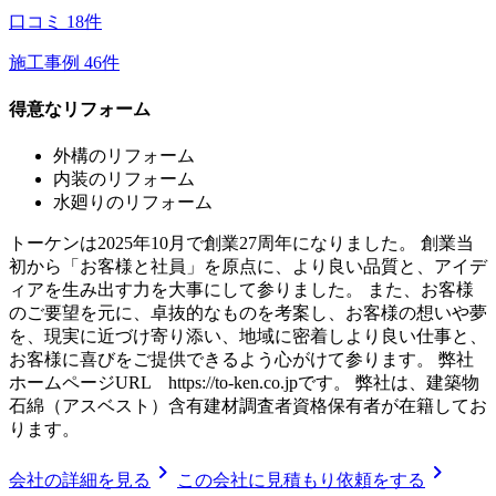
口コミ
18
件
施工事例
46
件
得意なリフォーム
外構のリフォーム
内装のリフォーム
水廻りのリフォーム
トーケンは2025年10月で創業27周年になりました。 創業当
初から「お客様と社員」を原点に、より良い品質と、アイデ
ィアを生み出す力を大事にして参りました。 また、お客様
のご要望を元に、卓抜的なものを考案し、お客様の想いや夢
を、現実に近づけ寄り添い、地域に密着しより良い仕事と、
お客様に喜びをご提供できるよう心がけて参ります。 弊社
ホームページURL https://to-ken.co.jpです。 弊社は、建築物
石綿（アスベスト）含有建材調査者資格保有者が在籍してお
ります。
chevron_right
chevron_right
会社の詳細を見る
この会社に見積もり依頼をする