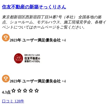
住友不動産の新築そっくりさん
東京都新宿区西新宿四丁目34番7号（本社） 全国各地の拠
点、ショールーム、モデルハウス、施工現場見学会、各種イ
ベントについてはホームページをご覧ください。
2023
年
ユーザー満足優良会社
+
4
2023
年
ユーザー満足優良会社
+
4
star
star
star
star
star
4.3
点
口コミ
128
件