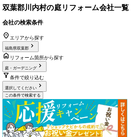
双葉郡川内村
の
庭リフォーム
会社一覧
会社の検索条件
location_on
エリアから探す
chevron_right
福島県双葉郡
home
リフォーム箇所から探す
chevron_right
庭・ガーデニング
filter_alt
条件で絞り込む
chevron_right
選択してください
この条件で検索する