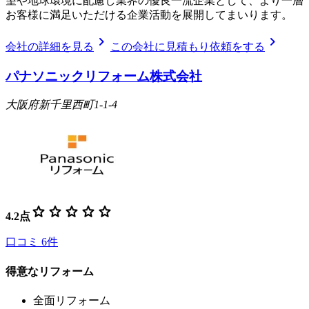
望や地球環境に配慮し業界の優良一流企業として、より一層
お客様に満足いただける企業活動を展開してまいります。
chevron_right
chevron_right
会社の詳細を見る
この会社に見積もり依頼をする
パナソニックリフォーム株式会社
大阪府新千里西町1-1-4
star
star
star
star
star
4.2
点
口コミ
6
件
得意なリフォーム
全面リフォーム