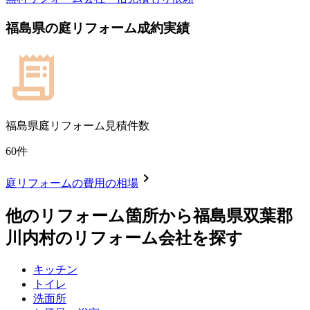
福島県
の
庭リフォーム
成約実績
福島県
庭リフォーム見積件数
60
件
chevron_right
庭リフォーム
の費用の相場
他のリフォーム箇所から
福島県双葉郡
川内村
のリフォーム会社を探す
キッチン
トイレ
洗面所