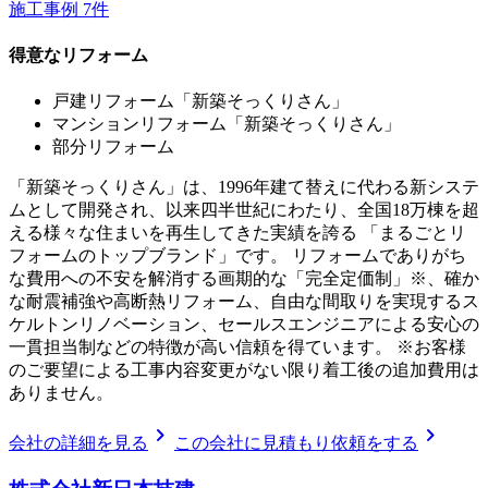
施工事例
7
件
得意なリフォーム
戸建リフォーム「新築そっくりさん」
マンションリフォーム「新築そっくりさん」
部分リフォーム
「新築そっくりさん」は、1996年建て替えに代わる新システ
ムとして開発され、以来四半世紀にわたり、全国18万棟を超
える様々な住まいを再生してきた実績を誇る 「まるごとリ
フォームのトップブランド」です。 リフォームでありがち
な費用への不安を解消する画期的な「完全定価制」※、確か
な耐震補強や高断熱リフォーム、自由な間取りを実現するス
ケルトンリノベーション、セールスエンジニアによる安心の
一貫担当制などの特徴が高い信頼を得ています。 ※お客様
のご要望による工事内容変更がない限り着工後の追加費用は
ありません。
chevron_right
chevron_right
会社の詳細を見る
この会社に見積もり依頼をする