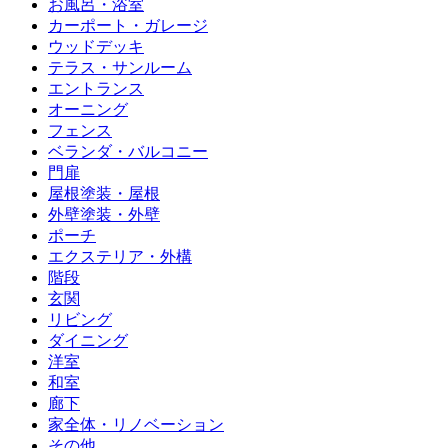
お風呂・浴室
カーポート・ガレージ
ウッドデッキ
テラス・サンルーム
エントランス
オーニング
フェンス
ベランダ・バルコニー
門扉
屋根塗装・屋根
外壁塗装・外壁
ポーチ
エクステリア・外構
階段
玄関
リビング
ダイニング
洋室
和室
廊下
家全体・リノベーション
その他