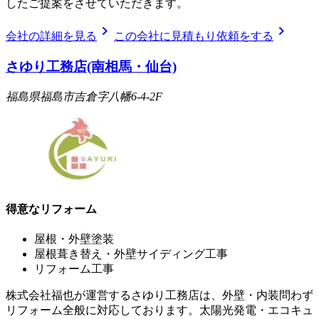
したご提案をさせていただきます。
chevron_right
chevron_right
会社の詳細を見る
この会社に見積もり依頼をする
さゆり工務店(南相馬・仙台)
福島県福島市吉倉字八幡6-4-2F
得意なリフォーム
屋根・外壁塗装
屋根葺き替え・外壁サイディング工事
リフォーム工事
株式会社福也が運営するさゆり工務店は、外壁・内装問わず
リフォーム全般に対応しております。太陽光発電・エコキュ