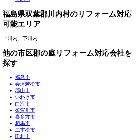
福島県双葉郡川内村
のリフォーム対応
可能エリア
上川内
、
下川内
他
の市区郡の
庭リフォーム
対応会社を
探す
福島市
会津若松市
郡山市
いわき市
白河市
須賀川市
喜多方市
相馬市
二本松市
田村市