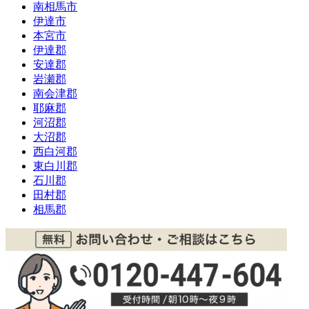
南相馬市
伊達市
本宮市
伊達郡
安達郡
岩瀬郡
南会津郡
耶麻郡
河沼郡
大沼郡
西白河郡
東白川郡
石川郡
田村郡
相馬郡