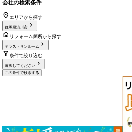
会社の検索条件
location_on
エリアから探す
chevron_right
群馬県渋川市
home
リフォーム箇所から探す
chevron_right
テラス・サンルーム
filter_alt
条件で絞り込む
chevron_right
選択してください
この条件で検索する