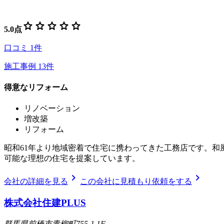
star
star
star
star
star
5.0
点
口コミ
1
件
施工事例
13
件
得意なリフォーム
リノベーション
増改築
リフォーム
昭和61年より地域密着で住宅に携わってきた工務店です。
可能な理想の住宅を提案しています。
chevron_right
chevron_right
会社の詳細を見る
この会社に見積もり依頼をする
株式会社住建PLUS
群馬県前橋市青柳町755-1 1F