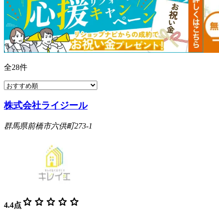
全
28
件
株式会社ライジール
群馬県前橋市六供町273-1
star
star
star
star
star
4.4
点