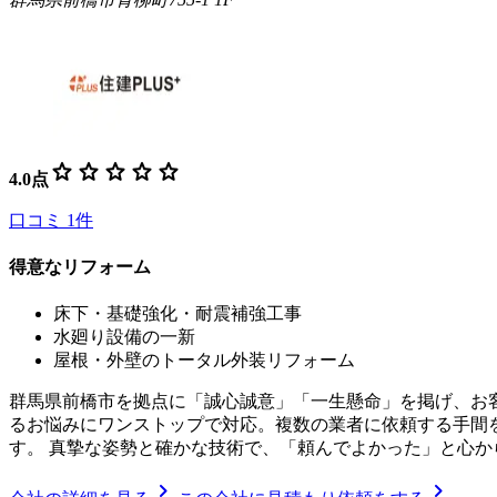
star
star
star
star
star
4.0
点
口コミ
1
件
得意なリフォーム
床下・基礎強化・耐震補強工事
水廻り設備の一新
屋根・外壁のトータル外装リフォーム
群馬県前橋市を拠点に「誠心誠意」「一生懸命」を掲げ、お
るお悩みにワンストップで対応。複数の業者に依頼する手間
す。 真摯な姿勢と確かな技術で、「頼んでよかった」と心
chevron_right
chevron_right