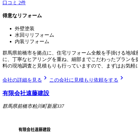
口コミ
2
件
得意なリフォーム
外壁塗装
水回りリフォーム
内装リフォーム
群馬県前橋市を拠点に、住宅リフォーム全般を手掛ける地域
に、丁寧なヒアリングを重ね、細部までこだわったプランを
料の現地調査と見積もりも行っていますので、まずはお気軽
chevron_right
chevron_right
会社の詳細を見る
この会社に見積もり依頼をする
有限会社遠藤建設
群馬県前橋市粕川町新屋337