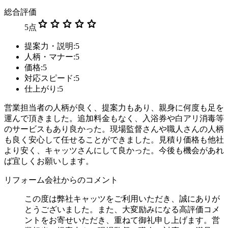
総合評価
star
star
star
star
star
5
点
提案力・説明:5
人柄・マナー:5
価格:5
対応スピード:5
仕上がり:5
営業担当者の人柄が良く、提案力もあり、親身に何度も足を
運んで頂きました。追加料金もなく、入浴券や白アリ消毒等
のサービスもあり良かった。現場監督さんや職人さんの人柄
も良く安心して任せることができました。見積り価格も他社
より安く、キャッツさんにして良かった。今後も機会があれ
ば宜しくお願いします。
リフォーム会社からのコメント
この度は弊社キャッツをご利用いただき、誠にありが
とうございました。また、大変励みになる高評価コメ
ントをお寄せいただき、重ねて御礼申し上げます。営