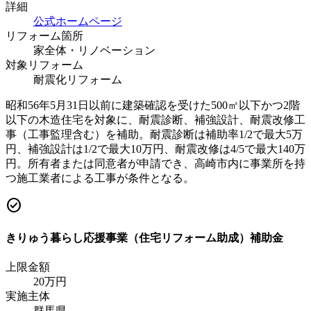
詳細
公式ホームページ
リフォーム箇所
家全体・リノベーション
対象リフォーム
耐震化リフォーム
昭和56年5月31日以前に建築確認を受けた500㎡以下かつ2階
以下の木造住宅を対象に、耐震診断、補強設計、耐震改修工
事（工事監理含む）を補助。耐震診断は補助率1/2で最大5万
円、補強設計は1/2で最大10万円、耐震改修は4/5で最大140万
円。所有者または同意者が申請でき、高崎市内に事業所を持
つ施工業者による工事が条件となる。
check_circle
きりゅう暮らし応援事業（住宅リフォーム助成）補助金
上限金額
20
万円
実施主体
群馬県