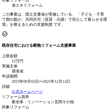
対象リフォーム
省エネリフォーム
この事業は、国土交通省が実施している、 「子ども・子育
て期の親が、共同住宅（賃貸・分譲）で安心して暮らせる環
境」を整えるための支援制度 です。
check_circle
既存住宅における断熱リフォーム支援事業
上限金額
12
万円
実施主体
環境省
申請期間
2025年09月02日〜2025年12月12日
詳細
公式ホームページ
リフォーム箇所
家全体・リノベーション
玄関
その他
対象リフォーム