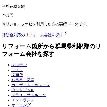
平均補助金額
20
万円
※リショップナビを利用した方の実績データです。
chevron_right
補助金対応のリフォーム会社を探す
リフォーム箇所から
群馬県利根郡
のリ
フォーム会社を探す
キッチン
トイレ
洗面所
お風呂・浴室
カーポート・ガレージ
ウッドデッキ
テラス・サンルーム
エントランス
オーニング