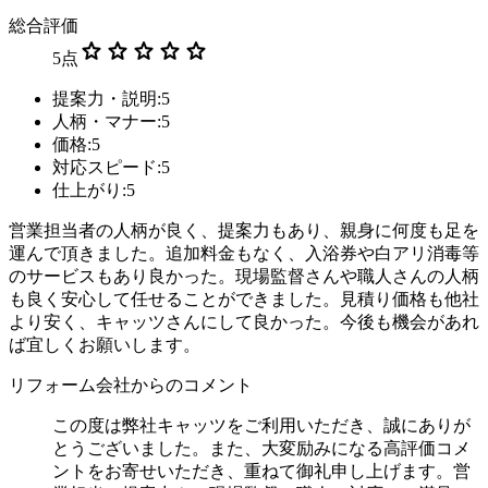
総合評価
star
star
star
star
star
5
点
提案力・説明:5
人柄・マナー:5
価格:5
対応スピード:5
仕上がり:5
営業担当者の人柄が良く、提案力もあり、親身に何度も足を
運んで頂きました。追加料金もなく、入浴券や白アリ消毒等
のサービスもあり良かった。現場監督さんや職人さんの人柄
も良く安心して任せることができました。見積り価格も他社
より安く、キャッツさんにして良かった。今後も機会があれ
ば宜しくお願いします。
リフォーム会社からのコメント
この度は弊社キャッツをご利用いただき、誠にありが
とうございました。また、大変励みになる高評価コメ
ントをお寄せいただき、重ねて御礼申し上げます。営