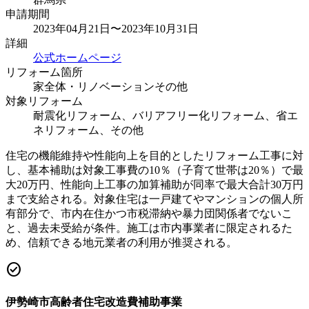
申請期間
2023年04月21日〜2023年10月31日
詳細
公式ホームページ
リフォーム箇所
家全体・リノベーション
その他
対象リフォーム
耐震化リフォーム、バリアフリー化リフォーム、省エ
ネリフォーム、その他
住宅の機能維持や性能向上を目的としたリフォーム工事に対
し、基本補助は対象工事費の10％（子育て世帯は20％）で最
大20万円、性能向上工事の加算補助が同率で最大合計30万円
まで支給される。対象住宅は一戸建てやマンションの個人所
有部分で、市内在住かつ市税滞納や暴力団関係者でないこ
と、過去未受給が条件。施工は市内事業者に限定されるた
め、信頼できる地元業者の利用が推奨される。
check_circle
伊勢崎市高齢者住宅改造費補助事業