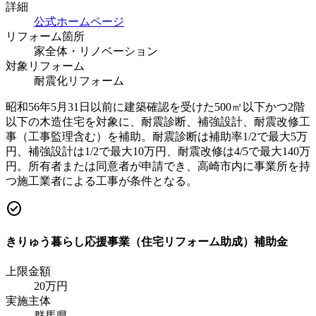
詳細
公式ホームページ
リフォーム箇所
家全体・リノベーション
対象リフォーム
耐震化リフォーム
昭和56年5月31日以前に建築確認を受けた500㎡以下かつ2階
以下の木造住宅を対象に、耐震診断、補強設計、耐震改修工
事（工事監理含む）を補助。耐震診断は補助率1/2で最大5万
円、補強設計は1/2で最大10万円、耐震改修は4/5で最大140万
円。所有者または同意者が申請でき、高崎市内に事業所を持
つ施工業者による工事が条件となる。
check_circle
きりゅう暮らし応援事業（住宅リフォーム助成）補助金
上限金額
20
万円
実施主体
群馬県