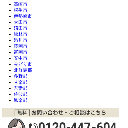
高崎市
桐生市
伊勢崎市
太田市
沼田市
館林市
渋川市
藤岡市
富岡市
安中市
みどり市
北群馬郡
多野郡
甘楽郡
吾妻郡
佐波郡
邑楽郡