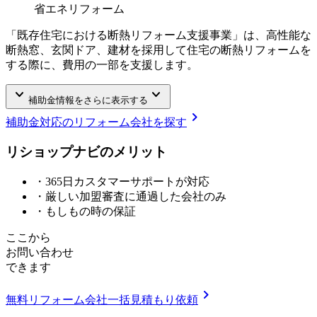
省エネリフォーム
「既存住宅における断熱リフォーム支援事業」は、高性能な
断熱窓、玄関ドア、建材を採用して住宅の断熱リフォームを
する際に、費用の一部を支援します。
keyboard_arrow_down
keyboard_arrow_down
補助金情報をさらに表示する
chevron_right
補助金対応のリフォーム会社を探す
リショップナビの
メ
リ
ッ
ト
・365日カスタマーサポートが対応
・厳しい加盟審査に通過した会社のみ
・もしもの時の保証
ここから
お問い合わせ
できます
chevron_right
無料
リフォーム会社一括見積もり依頼