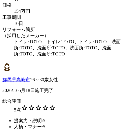
価格
154万円
工事期間
10日
リフォーム箇所
（採用したメーカー）
トイレ:TOTO、トイレ:TOTO、トイレ:TOTO、洗面
所:TOTO、洗面所:TOTO、洗面所:TOTO、洗面
所:TOTO、洗面所:TOTO
群馬県高崎市
26～30歳女性
2026年05月18日施工完了
総合評価
star
star
star
star
star
5
点
提案力・説明:5
人柄・マナー:5