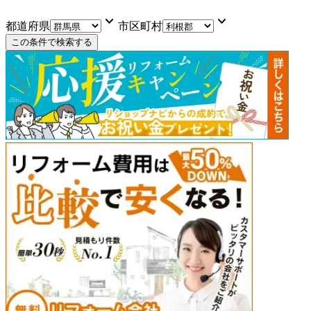
keyboard_arrow_down
keyboard_arrow_down
都道府県
市区町村
この条件で検索する