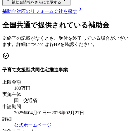
補助金情報をさらに表示する
chevron_right
補助金対応のリフォーム会社を探す
全国共通で提供されている補助金
※終了の記載がなくとも、受付を終了している場合がござい
ます。詳細については各HPを確認ください。
check_circle
子育て支援型共同住宅推進事業
上限金額
100
万円
実施主体
国土交通省
申請期間
2025年04月01日〜2026年02月27日
詳細
公式ホームページ