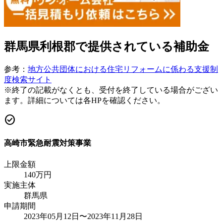
群馬県利根郡
で提供されている補助金
参考：
地方公共団体における住宅リフォームに係わる支援制
度検索サイト
※終了の記載がなくとも、受付を終了している場合がござい
ます。詳細については各HPを確認ください。
check_circle
高崎市緊急耐震対策事業
上限金額
140
万円
実施主体
群馬県
申請期間
2023年05月12日〜2023年11月28日