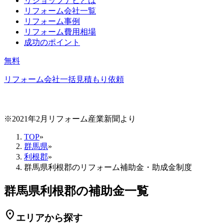
リショップナビとは
リフォーム会社一覧
リフォーム事例
リフォーム費用相場
成功のポイント
無料
リフォーム会社一括見積もり依頼
※2021年2月リフォーム産業新聞より
TOP
»
群馬県
»
利根郡
»
群馬県利根郡のリフォーム補助金・助成金制度
群馬県利根郡の補助金一覧
location_on
エリアから探す