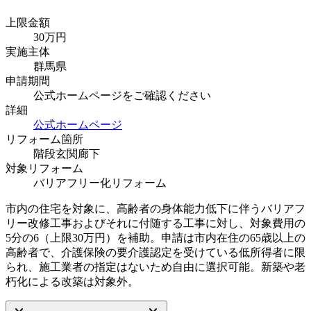
上限金額
30
万円
実施主体
群馬県
申請期間
公式ホームページをご確認ください
詳細
公式ホームページ
リフォーム箇所
階段
玄関
廊下
対象リフォーム
バリアフリー化リフォーム
市内の住宅を対象に、高齢者の身体能力低下に伴うバリアフ
リー改修工事およびそれに付随する工事に対し、対象費用の
5分の6（上限30万円）を補助。申請は市内在住の65歳以上の
高齢者で、介護保険の要介護認定を受けている低所得者に限
られ、施工業者の指定はないため自由に選択可能。新築や老
朽化による改築は対象外。
keyboard_arrow_down
keyboard_arrow_down