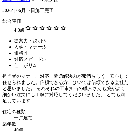
2026年06月17日施工完了
総合評価
star
star
star
star
star
star
4.8
点
提案力・説明:5
人柄・マナー:5
価格:4
対応スピード:5
仕上がり:5
担当者のマナー、対応、問題解決力が素晴らしく、安心して
任せられました。信頼できる方、ひいては信頼できる会社だ
と思いました。 それぞれの工事担当の職人さんも腕がよく
細かい注文にも丁寧に対応してくださいました。 とても満
足しています。
住宅の種類
一戸建て
築年数
40年