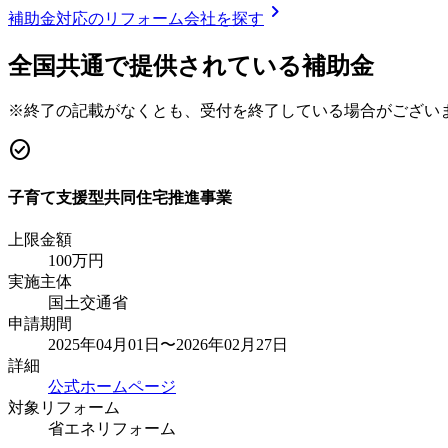
chevron_right
補助金対応のリフォーム会社を探す
全国共通で提供されている補助金
※終了の記載がなくとも、受付を終了している場合がござい
check_circle
子育て支援型共同住宅推進事業
上限金額
100
万円
実施主体
国土交通省
申請期間
2025年04月01日〜2026年02月27日
詳細
公式ホームページ
対象リフォーム
省エネリフォーム