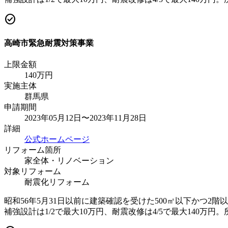
check_circle
高崎市緊急耐震対策事業
上限金額
140
万円
実施主体
群馬県
申請期間
2023年05月12日〜2023年11月28日
詳細
公式ホームページ
リフォーム箇所
家全体・リノベーション
対象リフォーム
耐震化リフォーム
昭和56年5月31日以前に建築確認を受けた500㎡以下かつ
補強設計は1/2で最大10万円、耐震改修は4/5で最大14