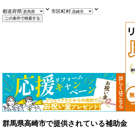
keyboard_arrow_down
keyboard_arrow_down
都道府県
市区町村
この条件で検索する
群馬県高崎市
で提供されている補助金