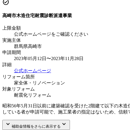
check_circle
高崎市木造住宅耐震診断派遣事業
上限金額
公式ホームページをご確認ください
実施主体
群馬県高崎市
申請期間
2023年05月12日〜2023年11月28日
詳細
公式ホームページ
リフォーム箇所
家全体・リノベーション
対象リフォーム
耐震化リフォーム
昭和56年5月31日以前に建築確認を受けた2階建て以下の木
している者が申請可能で、施工業者の指定はないため、信頼
keyboard_arrow_down
keyboard_arrow_down
補助金情報をさらに表示する