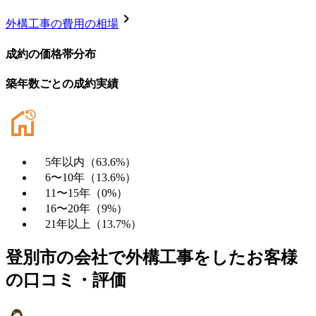
chevron_right
外構工事
の費用の相場
成約の価格帯分布
築年数ごとの成約実績
5年以内
（
63.6
%）
6〜10年
（
13.6
%）
11〜15年
（
0
%）
16〜20年
（
9
%）
21年以上
（
13.7
%）
登別市
の会社で
外構工事
をしたお客様
の口コミ・評価