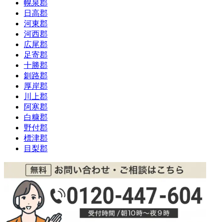
幌泉郡
日高郡
河東郡
河西郡
広尾郡
足寄郡
十勝郡
釧路郡
厚岸郡
川上郡
阿寒郡
白糠郡
野付郡
標津郡
目梨郡