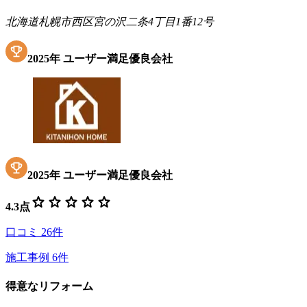
北海道札幌市西区宮の沢二条4丁目1番12号
2025
年
ユーザー満足優良会社
2025
年
ユーザー満足優良会社
star
star
star
star
star
4.3
点
口コミ
26
件
施工事例
6
件
得意なリフォーム