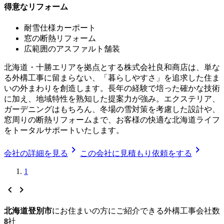
得意なリフォーム
耐雪仕様カーポート
窓の断熱リフォーム
広範囲のアスファルト舗装
北海道・十勝エリアを拠点とする株式会社良和商店は、単な
る外構工事に留まらない、「暮らしやすさ」を追求した住ま
いの外まわりを創造します。長年の経験で培った確かな技術
に加え、地域特性を熟知した提案力が強み。エクステリア、
ガーデニングはもちろん、冬場の雪対策を考慮した設計や、
窓周りの断熱リフォームまで、お客様の快適な北海道ライフ
をトータルサポートいたします。
chevron_right
chevron_right
会社の詳細を見る
この会社に見積もり依頼をする
1
chevron_left
chevron_right
北海道登別市
に
お住まいの方にご紹介できる
外構工事
会社数
8
社