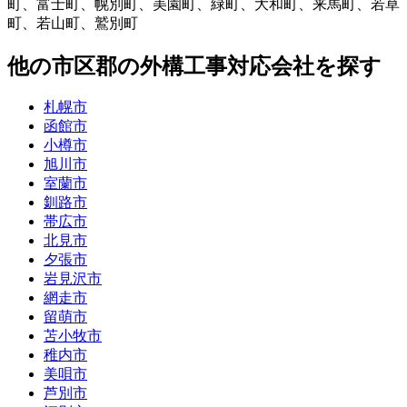
町
、
富士町
、
幌別町
、
美園町
、
緑町
、
大和町
、
来馬町
、
若草
町
、
若山町
、
鷲別町
他
の市区郡の
外構工事
対応会社を探す
札幌市
函館市
小樽市
旭川市
室蘭市
釧路市
帯広市
北見市
夕張市
岩見沢市
網走市
留萌市
苫小牧市
稚内市
美唄市
芦別市