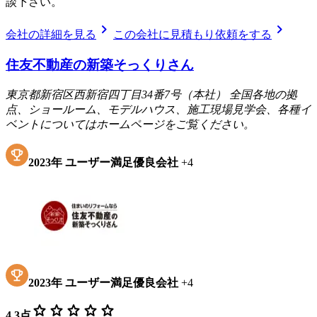
談下さい。
chevron_right
chevron_right
会社の詳細を見る
この会社に見積もり依頼をする
住友不動産の新築そっくりさん
東京都新宿区西新宿四丁目34番7号（本社） 全国各地の拠
点、ショールーム、モデルハウス、施工現場見学会、各種イ
ベントについてはホームページをご覧ください。
2023
年
ユーザー満足優良会社
+
4
2023
年
ユーザー満足優良会社
+
4
star
star
star
star
star
4.3
点