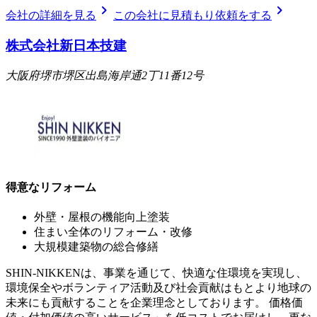
chevron_right
chevron_right
会社の詳細を見る
この会社に見積もり依頼をする
株式会社新日本技建
大阪府堺市堺区出島海岸通2丁11番12号
得意なリフォーム
外壁・屋根の機能向上塗装
住まい全体のリフォーム・改修
大規模建築物の総合修繕
SHIN-NIKKENは、事業を通じて、快適な住環境を実現し、
環境保全やボランティア活動及び社会貢献はもとより地球の
未来にも貢献することを企業理念としております。 価格価