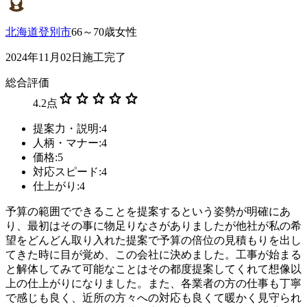
北海道登別市
66～70歳女性
2024年11月02日施工完了
総合評価
star
star
star
star
star
4.2
点
提案力・説明:4
人柄・マナー:4
価格:5
対応スピード:4
仕上がり:4
予算の範囲でできることを提案するという姿勢が明確にあ
り、最初はその事に物足りなさがありましたが他社が私の希
望をどんどん取り入れた提案で予算の倍位の見積もりを出し
てきた時に目が覚め、この会社に決めました。工事が始まる
と解体してみて可能なことはその都度提案してくれて想像以
上の仕上がりになりました。また、各業者の方の仕事も丁寧
で感じも良く、近所の方々への対応も良くて暖かく見守られ