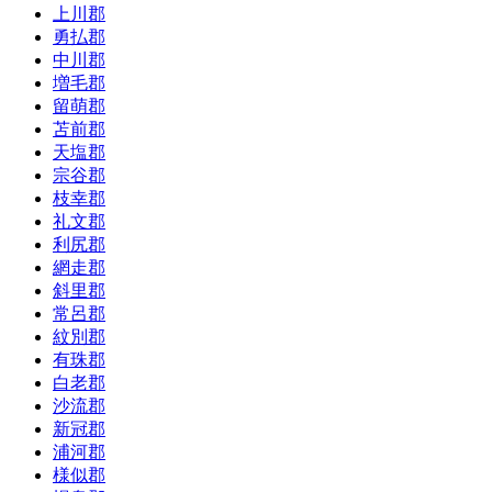
上川郡
勇払郡
中川郡
増毛郡
留萌郡
苫前郡
天塩郡
宗谷郡
枝幸郡
礼文郡
利尻郡
網走郡
斜里郡
常呂郡
紋別郡
有珠郡
白老郡
沙流郡
新冠郡
浦河郡
様似郡