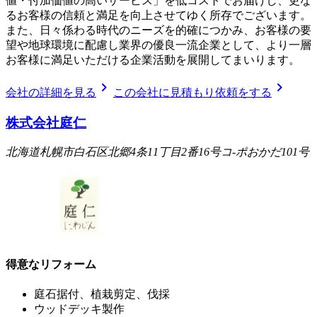
値・付加価値の高いサービス」を低コストでお届けし、更な
るお客様の信頼と満足を向上させてゆく所存でございます。
また、日々係わる時代のニーズを的確につかみ、お客様の要
望や地球環境に配慮し業界の優良一流企業として、より一層
お客様に満足いただける企業活動を展開してまいります。
chevron_right
chevron_right
会社の詳細を見る
この会社に見積もり依頼をする
株式会社庭仁
北海道札幌市白石区北郷4条11丁目2番16号コ-ポおかだ101号
得意なリフォーム
庭石据付、植栽剪定、伐採
ウッドデッキ製作