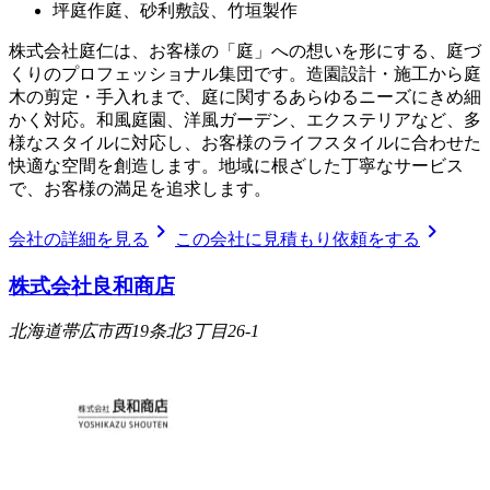
坪庭作庭、砂利敷設、竹垣製作
株式会社庭仁は、お客様の「庭」への想いを形にする、庭づ
くりのプロフェッショナル集団です。造園設計・施工から庭
木の剪定・手入れまで、庭に関するあらゆるニーズにきめ細
かく対応。和風庭園、洋風ガーデン、エクステリアなど、多
様なスタイルに対応し、お客様のライフスタイルに合わせた
快適な空間を創造します。地域に根ざした丁寧なサービス
で、お客様の満足を追求します。
chevron_right
chevron_right
会社の詳細を見る
この会社に見積もり依頼をする
株式会社良和商店
北海道帯広市西19条北3丁目26-1