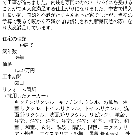
て工事が進みました。内装も専門の方のアドバイスを受ける
ことができ大変満足する仕上がりになりました。中古で購入
し長い間、問題と不満がたくさんあった家でしたが、当初の
予算で明るく暖かく不満がほぼ解消された新築同然の家にな
り大変満足しています。
住宅の種類
一戸建て
築年数
35年
価格
1,227万円
工事期間
60日
リフォーム箇所
（採用したメーカー）
キッチン:リクシル、キッチン:リクシル、お風呂・浴
室:リクシル、トイレ:リクシル、トイレ:リクシル、洗
面所:リクシル、洗面所:リクシル、リビング:、洋室:、
洋室:、洋室:、洋室:、洋室:、洋室:、和室:、和室:、和
室:、和室:、玄関:、階段:、階段:、階段:、エクステリ
ア・外構:、エクステリア・外構:、屋根 葺き替え:、外