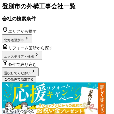
登別市
の
外構工事
会社一覧
会社の検索条件
location_on
エリアから探す
chevron_right
北海道登別市
home
リフォーム箇所から探す
chevron_right
エクステリア・外構
filter_alt
条件で絞り込む
chevron_right
選択してください
この条件で検索する