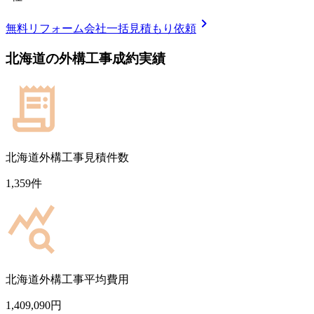
chevron_right
無料
リフォーム会社一括見積もり依頼
北海道
の
外構工事
成約実績
北海道
外構工事見積件数
1,359
件
北海道
外構工事平均費用
1,409,090
円