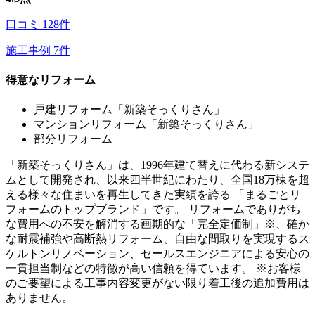
口コミ
128
件
施工事例
7
件
得意なリフォーム
戸建リフォーム「新築そっくりさん」
マンションリフォーム「新築そっくりさん」
部分リフォーム
「新築そっくりさん」は、1996年建て替えに代わる新システ
ムとして開発され、以来四半世紀にわたり、全国18万棟を超
える様々な住まいを再生してきた実績を誇る 「まるごとリ
フォームのトップブランド」です。 リフォームでありがち
な費用への不安を解消する画期的な「完全定価制」※、確か
な耐震補強や高断熱リフォーム、自由な間取りを実現するス
ケルトンリノベーション、セールスエンジニアによる安心の
一貫担当制などの特徴が高い信頼を得ています。 ※お客様
のご要望による工事内容変更がない限り着工後の追加費用は
ありません。