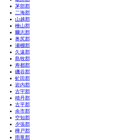
茅部郡
二海郡
山越郡
檜山郡
爾志郡
奥尻郡
瀬棚郡
久遠郡
島牧郡
寿都郡
磯谷郡
虻田郡
岩内郡
古宇郡
積丹郡
古平郡
余市郡
空知郡
夕張郡
樺戸郡
雨竜郡