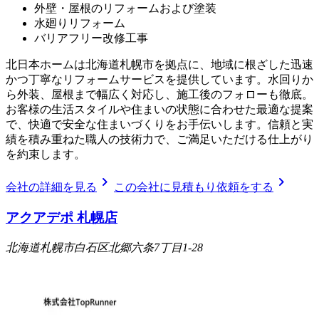
外壁・屋根のリフォームおよび塗装
水廻りリフォーム
バリアフリー改修工事
北日本ホームは北海道札幌市を拠点に、地域に根ざした迅速
かつ丁寧なリフォームサービスを提供しています。水回りか
ら外装、屋根まで幅広く対応し、施工後のフォローも徹底。
お客様の生活スタイルや住まいの状態に合わせた最適な提案
で、快適で安全な住まいづくりをお手伝いします。信頼と実
績を積み重ねた職人の技術力で、ご満足いただける仕上がり
を約束します。
chevron_right
chevron_right
会社の詳細を見る
この会社に見積もり依頼をする
アクアデポ 札幌店
北海道札幌市白石区北郷六条7丁目1-28