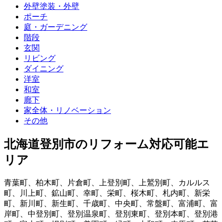
外壁塗装・外壁
ポーチ
庭・ガーデニング
階段
玄関
リビング
ダイニング
洋室
和室
廊下
家全体・リノベーション
その他
北海道登別市
のリフォーム対応可能エ
リア
青葉町
、
柏木町
、
片倉町
、
上登別町
、
上鷲別町
、
カルルス
町
、
川上町
、
鉱山町
、
幸町
、
栄町
、
桜木町
、
札内町
、
新栄
町
、
新川町
、
新生町
、
千歳町
、
中央町
、
常盤町
、
富浦町
、
富
岸町
、
中登別町
、
登別温泉町
、
登別東町
、
登別本町
、
登別港