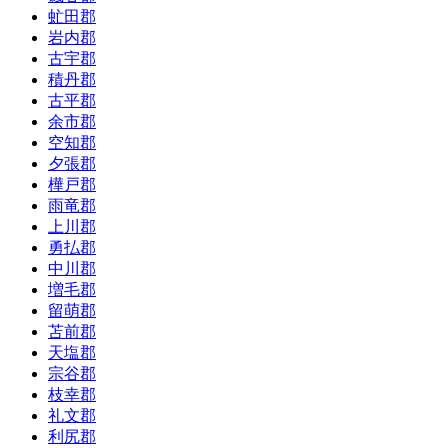
虻田郡
岩内郡
古宇郡
積丹郡
古平郡
余市郡
空知郡
夕張郡
樺戸郡
雨竜郡
上川郡
勇払郡
中川郡
増毛郡
留萌郡
苫前郡
天塩郡
宗谷郡
枝幸郡
礼文郡
利尻郡