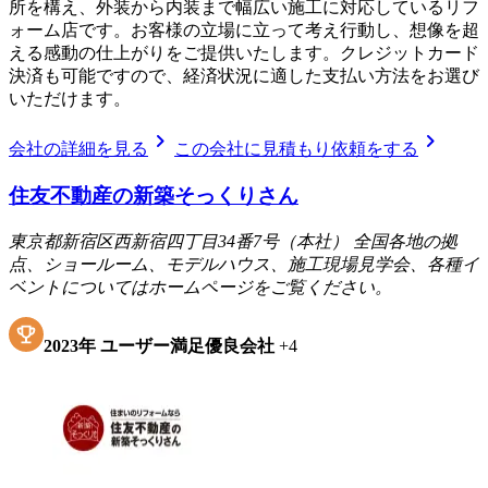
所を構え、外装から内装まで幅広い施工に対応しているリフ
ォーム店です。お客様の立場に立って考え行動し、想像を超
える感動の仕上がりをご提供いたします。クレジットカード
決済も可能ですので、経済状況に適した支払い方法をお選び
いただけます。
chevron_right
chevron_right
会社の詳細を見る
この会社に見積もり依頼をする
住友不動産の新築そっくりさん
東京都新宿区西新宿四丁目34番7号（本社） 全国各地の拠
点、ショールーム、モデルハウス、施工現場見学会、各種イ
ベントについてはホームページをご覧ください。
2023
年
ユーザー満足優良会社
+
4