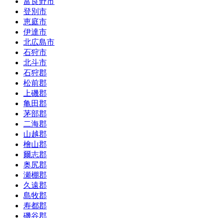
富良野市
登別市
恵庭市
伊達市
北広島市
石狩市
北斗市
石狩郡
松前郡
上磯郡
亀田郡
茅部郡
二海郡
山越郡
檜山郡
爾志郡
奥尻郡
瀬棚郡
久遠郡
島牧郡
寿都郡
磯谷郡