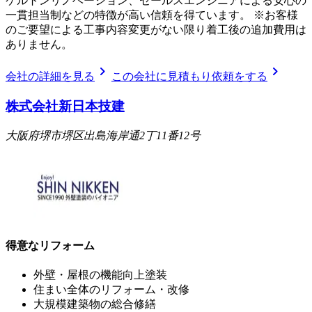
ケルトンリノベーション、セールスエンジニアによる安心の
一貫担当制などの特徴が高い信頼を得ています。 ※お客様
のご要望による工事内容変更がない限り着工後の追加費用は
ありません。
chevron_right
chevron_right
会社の詳細を見る
この会社に見積もり依頼をする
株式会社新日本技建
大阪府堺市堺区出島海岸通2丁11番12号
得意なリフォーム
外壁・屋根の機能向上塗装
住まい全体のリフォーム・改修
大規模建築物の総合修繕