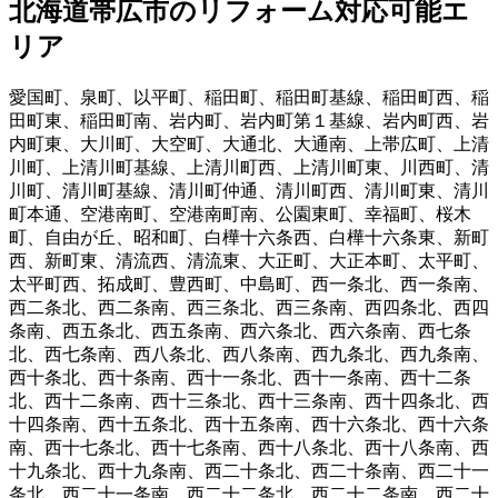
北海道帯広市
のリフォーム対応可能エ
リア
愛国町
、
泉町
、
以平町
、
稲田町
、
稲田町基線
、
稲田町西
、
稲
田町東
、
稲田町南
、
岩内町
、
岩内町第１基線
、
岩内町西
、
岩
内町東
、
大川町
、
大空町
、
大通北
、
大通南
、
上帯広町
、
上清
川町
、
上清川町基線
、
上清川町西
、
上清川町東
、
川西町
、
清
川町
、
清川町基線
、
清川町仲通
、
清川町西
、
清川町東
、
清川
町本通
、
空港南町
、
空港南町南
、
公園東町
、
幸福町
、
桜木
町
、
自由が丘
、
昭和町
、
白樺十六条西
、
白樺十六条東
、
新町
西
、
新町東
、
清流西
、
清流東
、
大正町
、
大正本町
、
太平町
、
太平町西
、
拓成町
、
豊西町
、
中島町
、
西一条北
、
西一条南
、
西二条北
、
西二条南
、
西三条北
、
西三条南
、
西四条北
、
西四
条南
、
西五条北
、
西五条南
、
西六条北
、
西六条南
、
西七条
北
、
西七条南
、
西八条北
、
西八条南
、
西九条北
、
西九条南
、
西十条北
、
西十条南
、
西十一条北
、
西十一条南
、
西十二条
北
、
西十二条南
、
西十三条北
、
西十三条南
、
西十四条北
、
西
十四条南
、
西十五条北
、
西十五条南
、
西十六条北
、
西十六条
南
、
西十七条北
、
西十七条南
、
西十八条北
、
西十八条南
、
西
十九条北
、
西十九条南
、
西二十条北
、
西二十条南
、
西二十一
条北
、
西二十一条南
、
西二十二条北
、
西二十二条南
、
西二十