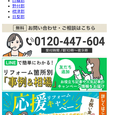
白糠郡
野付郡
標津郡
目梨郡