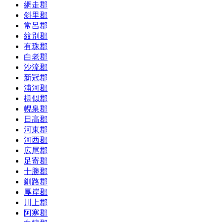
網走郡
斜里郡
常呂郡
紋別郡
有珠郡
白老郡
沙流郡
新冠郡
浦河郡
様似郡
幌泉郡
日高郡
河東郡
河西郡
広尾郡
足寄郡
十勝郡
釧路郡
厚岸郡
川上郡
阿寒郡