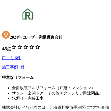
2024
年
ユーザー満足優良会社
star
star
star
star
star
4.5
点
口コミ
6
件
施工事例
1
件
得意なリフォーム
全面改装フルリフォーム（戸建・マンション）
サッシ・玄関ドア・その他エクステリア関連商品。
水廻り・内装工事。
株式会社レイワハウスは、北海道札幌市手稲区にて本社事務