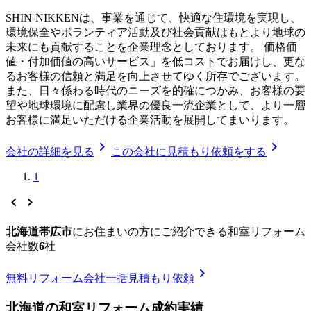
SHIN-NIKKENは、事業を通じて、快適な住環境を実現し、
環境保全やボランティア活動及び社会貢献はもとより地球の
未来にも貢献することを企業理念としております。 価格価
値・付加価値の高いサービス」を低コストでお届けし、更な
るお客様の信頼と満足を向上させてゆく所存でございます。
また、日々係わる時代のニーズを的確につかみ、お客様の要
望や地球環境に配慮し業界の優良一流企業として、より一層
お客様に満足いただける企業活動を展開してまいります。
chevron_right
chevron_right
会社の詳細を見る
この会社に見積もり依頼をする
1
chevron_left
chevron_right
北海道帯広市
に
お住まいの方にご紹介できる
和室リフォーム
会社数
6
社
chevron_right
無料
リフォーム会社一括見積もり依頼
北海道
の
和室リフォーム
成約実績