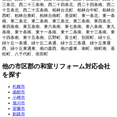
三条北
、
西二十三条南
、
西二十四条北
、
西二十四条南
、
西二
十五条北
、
西二十五条南
、
柏林台北町
、
柏林台中町
、
柏林台
西町
、
柏林台東町
、
柏林台南町
、
美栄町
、
東一条北
、
東一条
南
、
東二条北
、
東二条南
、
東三条北
、
東三条南
、
東四条北
、
東四条南
、
東五条南
、
東六条南
、
東七条南
、
東八条南
、
東九
条南
、
東十条南
、
東十一条南
、
東十二条南
、
東十三条南
、
東
十四条南
、
東十五条南
、
広野町
、
富士町
、
別府町
、
緑ケ丘
、
緑ケ丘一条通
、
緑ケ丘二条通
、
緑ケ丘三条通
、
緑ケ丘東通
西
、
緑ケ丘東通東
、
南の森西
、
南の森東
、
南町
、
南町南
、
基
松町
、
八千代町
、
依田町
他
の市区郡の
和室リフォーム
対応会社
を探す
札幌市
函館市
小樽市
旭川市
室蘭市
釧路市