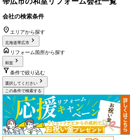
帯広市
の
和室リフォーム
会社一覧
会社の検索条件
location_on
エリアから探す
chevron_right
北海道帯広市
home
リフォーム箇所から探す
chevron_right
和室
filter_alt
条件で絞り込む
chevron_right
選択してください
この条件で検索する