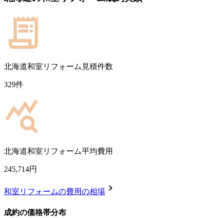
北海道
和室リフォーム見積件数
329
件
北海道
和室リフォーム平均費用
245,714
円
chevron_right
和室リフォーム
の費用の相場
成約の価格帯分布