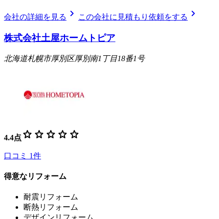
chevron_right
chevron_right
会社の詳細を見る
この会社に見積もり依頼をする
株式会社土屋ホームトピア
北海道札幌市厚別区厚別南1丁目18番1号
star
star
star
star
star
4.4
点
口コミ
1
件
得意なリフォーム
耐震リフォーム
断熱リフォーム
デザインリフォーム