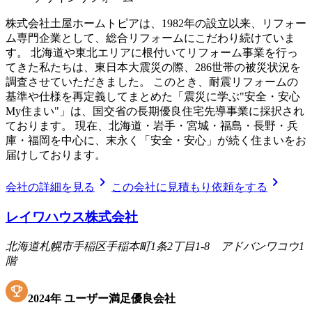
株式会社土屋ホームトピアは、1982年の設立以来、リフォー
ム専門企業として、総合リフォームにこだわり続けていま
す。 北海道や東北エリアに根付いてリフォーム事業を行っ
てきた私たちは、東日本大震災の際、286世帯の被災状況を
調査させていただきました。 このとき、耐震リフォームの
基準や仕様を再定義してまとめた「震災に学ぶ"安全・安心
My住まい"」は、国交省の長期優良住宅先導事業に採択され
ております。 現在、北海道・岩手・宮城・福島・長野・兵
庫・福岡を中心に、末永く「安全・安心」が続く住まいをお
届けしております。
chevron_right
chevron_right
会社の詳細を見る
この会社に見積もり依頼をする
レイワハウス株式会社
北海道札幌市手稲区手稲本町1条2丁目1-8 アドバンワコウ1
階
2024
年
ユーザー満足優良会社