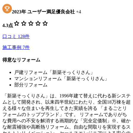
2023
年
ユーザー満足優良会社
+
4
star
star
star
star
star
4.3
点
口コミ
128
件
施工事例
7
件
得意なリフォーム
戸建リフォーム「新築そっくりさん」
マンションリフォーム「新築そっくりさん」
部分リフォーム
「新築そっくりさん」は、1996年建て替えに代わる新システ
ムとして開発され、以来四半世紀にわたり、全国18万棟を超
える様々な住まいを再生してきた実績を誇る 「まるごとリ
フォームのトップブランド」です。 リフォームでありがち
な費用への不安を解消する画期的な「完全定価制」※、確か
な耐震補強や高断熱リフォーム、自由な間取りを実現するス