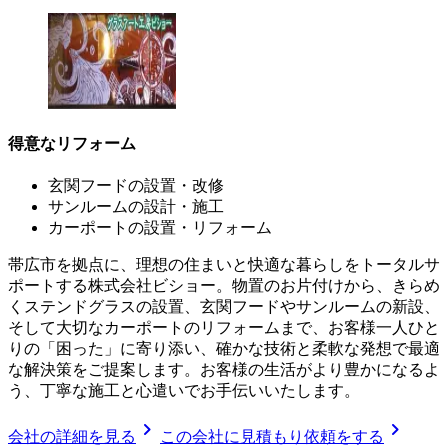
得意なリフォーム
玄関フードの設置・改修
サンルームの設計・施工
カーポートの設置・リフォーム
帯広市を拠点に、理想の住まいと快適な暮らしをトータルサ
ポートする株式会社ビショー。物置のお片付けから、きらめ
くステンドグラスの設置、玄関フードやサンルームの新設、
そして大切なカーポートのリフォームまで、お客様一人ひと
りの「困った」に寄り添い、確かな技術と柔軟な発想で最適
な解決策をご提案します。お客様の生活がより豊かになるよ
う、丁寧な施工と心遣いでお手伝いいたします。
chevron_right
chevron_right
会社の詳細を見る
この会社に見積もり依頼をする