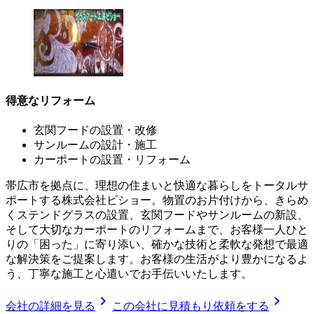
得意なリフォーム
玄関フードの設置・改修
サンルームの設計・施工
カーポートの設置・リフォーム
帯広市を拠点に、理想の住まいと快適な暮らしをトータルサ
ポートする株式会社ビショー。物置のお片付けから、きらめ
くステンドグラスの設置、玄関フードやサンルームの新設、
そして大切なカーポートのリフォームまで、お客様一人ひと
りの「困った」に寄り添い、確かな技術と柔軟な発想で最適
な解決策をご提案します。お客様の生活がより豊かになるよ
う、丁寧な施工と心遣いでお手伝いいたします。
chevron_right
chevron_right
会社の詳細を見る
この会社に見積もり依頼をする