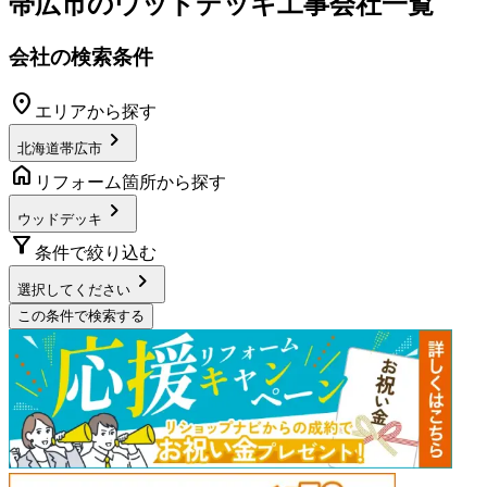
帯広市
の
ウッドデッキ工事
会社一覧
会社の検索条件
location_on
エリアから探す
chevron_right
北海道帯広市
home
リフォーム箇所から探す
chevron_right
ウッドデッキ
filter_alt
条件で絞り込む
chevron_right
選択してください
この条件で検索する