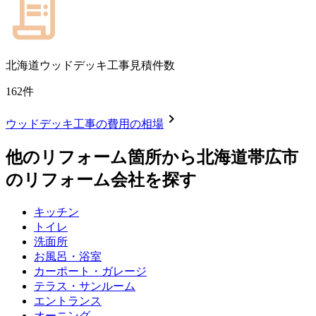
北海道
ウッドデッキ工事見積件数
162
件
chevron_right
ウッドデッキ工事
の費用の相場
他のリフォーム箇所から
北海道帯広市
のリフォーム会社を探す
キッチン
トイレ
洗面所
お風呂・浴室
カーポート・ガレージ
テラス・サンルーム
エントランス
オーニング