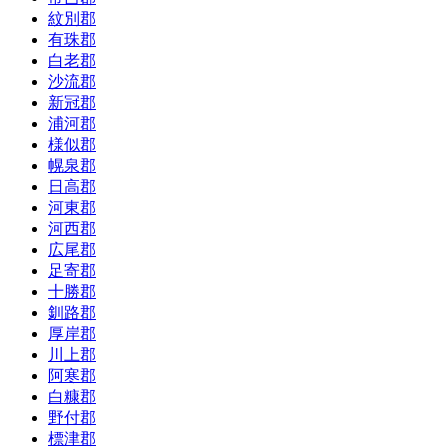
紋別郡
有珠郡
白老郡
沙流郡
新冠郡
浦河郡
様似郡
幌泉郡
日高郡
河東郡
河西郡
広尾郡
足寄郡
十勝郡
釧路郡
厚岸郡
川上郡
阿寒郡
白糠郡
野付郡
標津郡