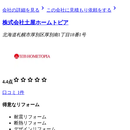
chevron_right
chevron_right
会社の詳細を見る
この会社に見積もり依頼をする
株式会社土屋ホームトピア
北海道札幌市厚別区厚別南1丁目18番1号
star
star
star
star
star
4.4
点
口コミ
1
件
得意なリフォーム
耐震リフォーム
断熱リフォーム
デザインリフォーム