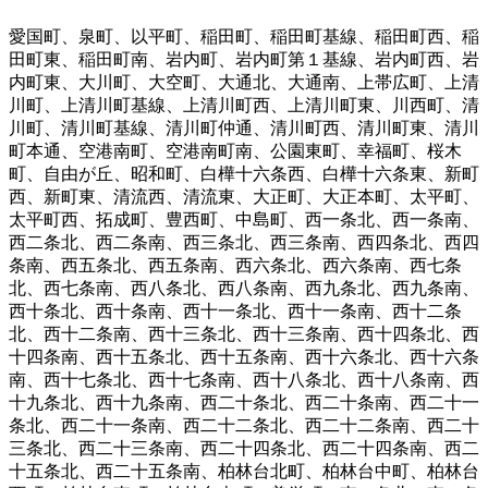
愛国町
、
泉町
、
以平町
、
稲田町
、
稲田町基線
、
稲田町西
、
稲
田町東
、
稲田町南
、
岩内町
、
岩内町第１基線
、
岩内町西
、
岩
内町東
、
大川町
、
大空町
、
大通北
、
大通南
、
上帯広町
、
上清
川町
、
上清川町基線
、
上清川町西
、
上清川町東
、
川西町
、
清
川町
、
清川町基線
、
清川町仲通
、
清川町西
、
清川町東
、
清川
町本通
、
空港南町
、
空港南町南
、
公園東町
、
幸福町
、
桜木
町
、
自由が丘
、
昭和町
、
白樺十六条西
、
白樺十六条東
、
新町
西
、
新町東
、
清流西
、
清流東
、
大正町
、
大正本町
、
太平町
、
太平町西
、
拓成町
、
豊西町
、
中島町
、
西一条北
、
西一条南
、
西二条北
、
西二条南
、
西三条北
、
西三条南
、
西四条北
、
西四
条南
、
西五条北
、
西五条南
、
西六条北
、
西六条南
、
西七条
北
、
西七条南
、
西八条北
、
西八条南
、
西九条北
、
西九条南
、
西十条北
、
西十条南
、
西十一条北
、
西十一条南
、
西十二条
北
、
西十二条南
、
西十三条北
、
西十三条南
、
西十四条北
、
西
十四条南
、
西十五条北
、
西十五条南
、
西十六条北
、
西十六条
南
、
西十七条北
、
西十七条南
、
西十八条北
、
西十八条南
、
西
十九条北
、
西十九条南
、
西二十条北
、
西二十条南
、
西二十一
条北
、
西二十一条南
、
西二十二条北
、
西二十二条南
、
西二十
三条北
、
西二十三条南
、
西二十四条北
、
西二十四条南
、
西二
十五条北
、
西二十五条南
、
柏林台北町
、
柏林台中町
、
柏林台