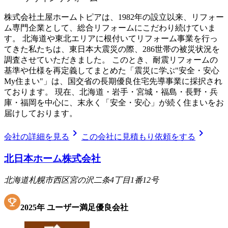
株式会社土屋ホームトピアは、1982年の設立以来、リフォー
ム専門企業として、総合リフォームにこだわり続けていま
す。 北海道や東北エリアに根付いてリフォーム事業を行っ
てきた私たちは、東日本大震災の際、286世帯の被災状況を
調査させていただきました。 このとき、耐震リフォームの
基準や仕様を再定義してまとめた「震災に学ぶ"安全・安心
My住まい"」は、国交省の長期優良住宅先導事業に採択され
ております。 現在、北海道・岩手・宮城・福島・長野・兵
庫・福岡を中心に、末永く「安全・安心」が続く住まいをお
届けしております。
chevron_right
chevron_right
会社の詳細を見る
この会社に見積もり依頼をする
北日本ホーム株式会社
北海道札幌市西区宮の沢二条4丁目1番12号
2025
年
ユーザー満足優良会社