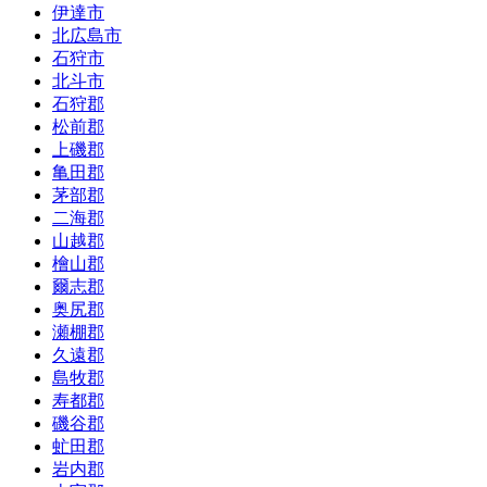
伊達市
北広島市
石狩市
北斗市
石狩郡
松前郡
上磯郡
亀田郡
茅部郡
二海郡
山越郡
檜山郡
爾志郡
奥尻郡
瀬棚郡
久遠郡
島牧郡
寿都郡
磯谷郡
虻田郡
岩内郡