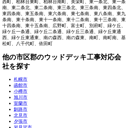
西町
、
柏林台東町
、
柏林台南町
、
美栄町
、
東一条北
、
東一条
南
、
東二条北
、
東二条南
、
東三条北
、
東三条南
、
東四条北
、
東四条南
、
東五条南
、
東六条南
、
東七条南
、
東八条南
、
東九
条南
、
東十条南
、
東十一条南
、
東十二条南
、
東十三条南
、
東
十四条南
、
東十五条南
、
広野町
、
富士町
、
別府町
、
緑ケ丘
、
緑ケ丘一条通
、
緑ケ丘二条通
、
緑ケ丘三条通
、
緑ケ丘東通
西
、
緑ケ丘東通東
、
南の森西
、
南の森東
、
南町
、
南町南
、
基
松町
、
八千代町
、
依田町
他
の市区郡の
ウッドデッキ工事
対応会
社を探す
札幌市
函館市
小樽市
旭川市
室蘭市
釧路市
北見市
夕張市
岩見沢市