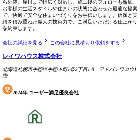
ら外装、屋根まで幅広く対応し、施工後のフォローも徹底。
お客様の生活スタイルや住まいの状態に合わせた最適な提案
で、快適で安全な住まいづくりをお手伝いします。信頼と実
績を積み重ねた職人の技術力で、ご満足いただける仕上がり
を約束します。
chevron_right
chevron_right
会社の詳細を見る
この会社に見積もり依頼をする
レイワハウス株式会社
北海道札幌市手稲区手稲本町1条2丁目1-8 アドバンワコウ1
階
2024
年
ユーザー満足優良会社