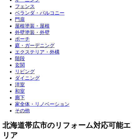
フェンス
ベランダ・バルコニー
門扉
屋根塗装・屋根
外壁塗装・外壁
ポーチ
庭・ガーデニング
エクステリア・外構
階段
玄関
リビング
ダイニング
洋室
和室
廊下
家全体・リノベーション
その他
北海道帯広市
のリフォーム対応可能エ
リア