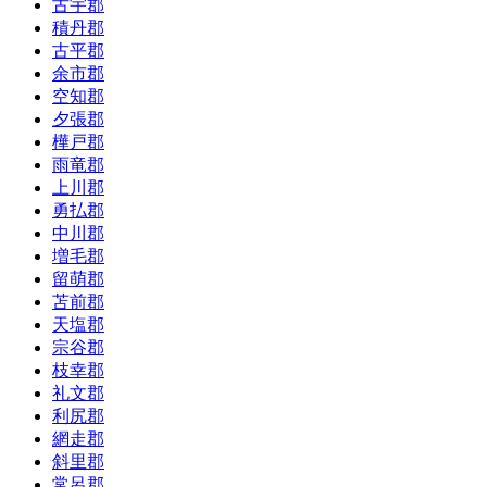
古宇郡
積丹郡
古平郡
余市郡
空知郡
夕張郡
樺戸郡
雨竜郡
上川郡
勇払郡
中川郡
増毛郡
留萌郡
苫前郡
天塩郡
宗谷郡
枝幸郡
礼文郡
利尻郡
網走郡
斜里郡
常呂郡