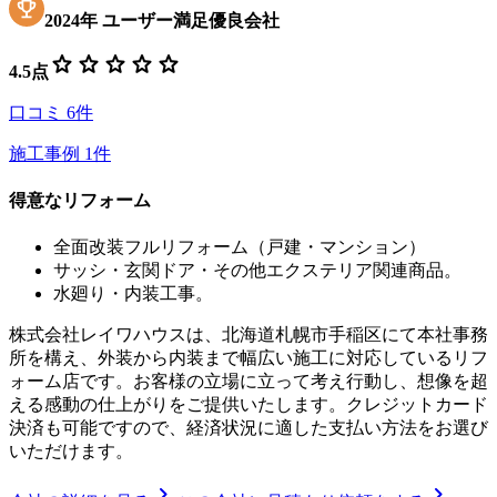
2024
年
ユーザー満足優良会社
star
star
star
star
star
4.5
点
口コミ
6
件
施工事例
1
件
得意なリフォーム
全面改装フルリフォーム（戸建・マンション）
サッシ・玄関ドア・その他エクステリア関連商品。
水廻り・内装工事。
株式会社レイワハウスは、北海道札幌市手稲区にて本社事務
所を構え、外装から内装まで幅広い施工に対応しているリフ
ォーム店です。お客様の立場に立って考え行動し、想像を超
える感動の仕上がりをご提供いたします。クレジットカード
決済も可能ですので、経済状況に適した支払い方法をお選び
いただけます。
chevron_right
chevron_right