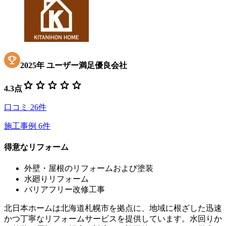
2025
年
ユーザー満足優良会社
star
star
star
star
star
4.3
点
口コミ
26
件
施工事例
6
件
得意なリフォーム
外壁・屋根のリフォームおよび塗装
水廻りリフォーム
バリアフリー改修工事
北日本ホームは北海道札幌市を拠点に、地域に根ざした迅速
かつ丁寧なリフォームサービスを提供しています。水回りか