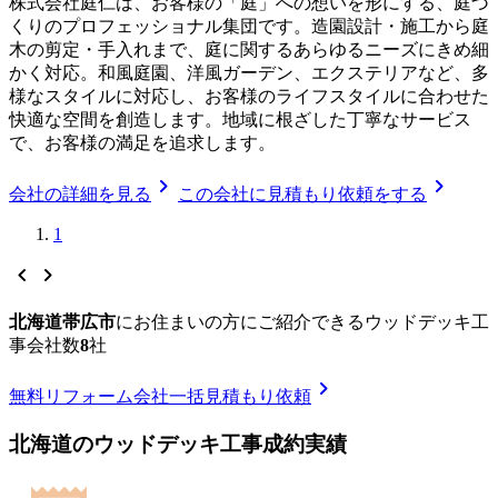
株式会社庭仁は、お客様の「庭」への想いを形にする、庭づ
くりのプロフェッショナル集団です。造園設計・施工から庭
木の剪定・手入れまで、庭に関するあらゆるニーズにきめ細
かく対応。和風庭園、洋風ガーデン、エクステリアなど、多
様なスタイルに対応し、お客様のライフスタイルに合わせた
快適な空間を創造します。地域に根ざした丁寧なサービス
で、お客様の満足を追求します。
chevron_right
chevron_right
会社の詳細を見る
この会社に見積もり依頼をする
1
chevron_left
chevron_right
北海道帯広市
に
お住まいの方にご紹介できる
ウッドデッキ工
事
会社数
8
社
chevron_right
無料
リフォーム会社一括見積もり依頼
北海道
の
ウッドデッキ工事
成約実績