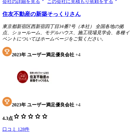
会社の詳細を見る
この会社に見積もり依頼をする
住友不動産の新築そっくりさん
東京都新宿区西新宿四丁目34番7号（本社） 全国各地の拠
点、ショールーム、モデルハウス、施工現場見学会、各種イ
ベントについてはホームページをご覧ください。
2023
年
ユーザー満足優良会社
+
4
2023
年
ユーザー満足優良会社
+
4
star
star
star
star
star
4.3
点
口コミ
128
件