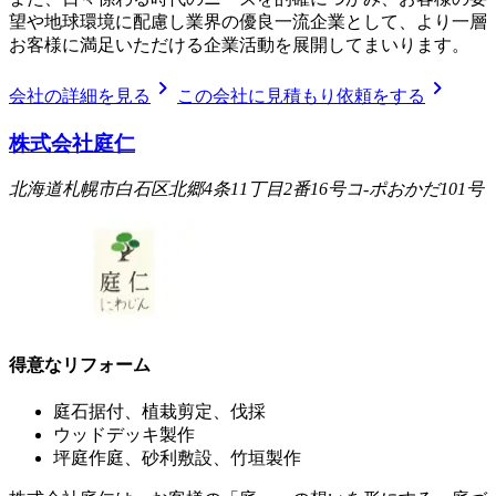
望や地球環境に配慮し業界の優良一流企業として、より一層
お客様に満足いただける企業活動を展開してまいります。
chevron_right
chevron_right
会社の詳細を見る
この会社に見積もり依頼をする
株式会社庭仁
北海道札幌市白石区北郷4条11丁目2番16号コ-ポおかだ101号
得意なリフォーム
庭石据付、植栽剪定、伐採
ウッドデッキ製作
坪庭作庭、砂利敷設、竹垣製作