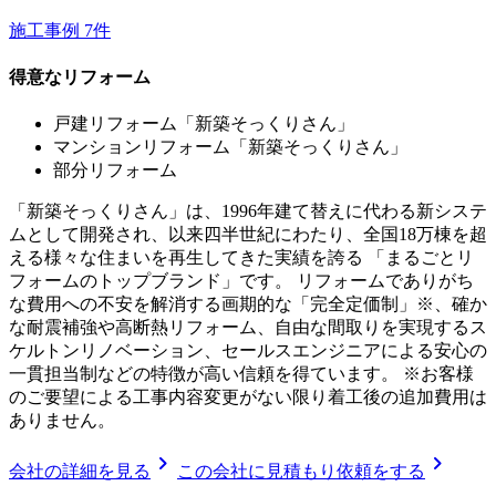
施工事例
7
件
得意なリフォーム
戸建リフォーム「新築そっくりさん」
マンションリフォーム「新築そっくりさん」
部分リフォーム
「新築そっくりさん」は、1996年建て替えに代わる新システ
ムとして開発され、以来四半世紀にわたり、全国18万棟を超
える様々な住まいを再生してきた実績を誇る 「まるごとリ
フォームのトップブランド」です。 リフォームでありがち
な費用への不安を解消する画期的な「完全定価制」※、確か
な耐震補強や高断熱リフォーム、自由な間取りを実現するス
ケルトンリノベーション、セールスエンジニアによる安心の
一貫担当制などの特徴が高い信頼を得ています。 ※お客様
のご要望による工事内容変更がない限り着工後の追加費用は
ありません。
chevron_right
chevron_right
会社の詳細を見る
この会社に見積もり依頼をする