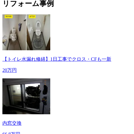
リフォーム事例
【トイレ水漏れ修繕】1日工事でクロス・CFも一新
20万円
内窓交換