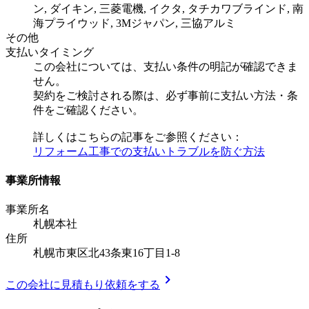
ン, ダイキン, 三菱電機, イクタ, タチカワブラインド, 南
海プライウッド, 3Mジャパン, 三協アルミ
その他
支払いタイミング
この会社については、支払い条件の明記が確認できま
せん。
契約をご検討される際は、必ず事前に支払い方法・条
件をご確認ください。
詳しくはこちらの記事をご参照ください：
リフォーム工事での支払いトラブルを防ぐ方法
事業所情報
事業所名
札幌本社
住所
札幌市東区北43条東16丁目1-8
chevron_right
この会社に見積もり依頼をする