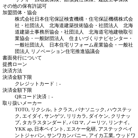
その他の保有許認可
加盟団体・協会
株式会社日本住宅保証検査機構・住宅保証機構株式会
社・社団法人 北海道建築技術協会・社団法人 北海
道建築士事務所協会・社団法人 北海道宅地建物取引
業協会・一般財団法人 住まいづくりナビセンター・
一般社団法人 日本住宅リフォーム産業協会・一般社
団法人 リノベーション住宅推進協議会
書面発行について
提携ローン
決済方法
決済金額下限
クレジットカード：-
決済金額下限
QRコード決済：-
取り扱いメーカー
TOTO, リクシル, トクラス, パナソニック, ハウステッ
ク, エイダイ, サンゲツ, リリカラ, ダイケン, クリナッ
プ, タカラスタンダード, パロマ, ノーリツ, リンナイ,
YKK ap, 日本ペイント, エスケー化研, アステックペイ
ントジャパン, サンワカンパニー, アイカ工業, ウッドワ