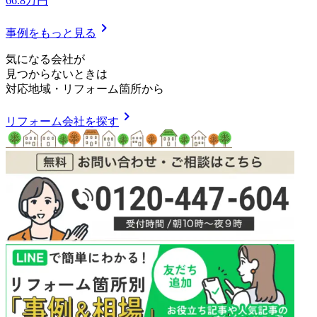
66.8万円
chevron_right
事例をもっと見る
気
に
な
る
会
社
が
見つからないときは
対応地域
・
リフォーム箇所
から
chevron_right
リフォーム会社を探す