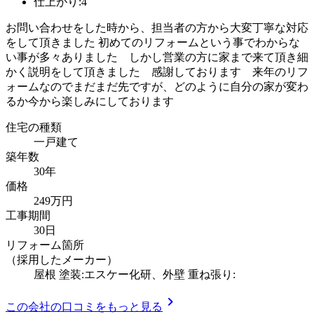
仕上がり:4
お問い合わせをした時から、担当者の方から大変丁寧な対応
をして頂きました 初めてのリフォームという事でわからな
い事が多々ありました しかし営業の方に家まで来て頂き細
かく説明をして頂きました 感謝しております 来年のリフ
ォームなのでまだまだ先ですが、どのように自分の家が変わ
るか今から楽しみにしております
住宅の種類
一戸建て
築年数
30年
価格
249万円
工事期間
30日
リフォーム箇所
（採用したメーカー）
屋根 塗装:エスケー化研、外壁 重ね張り:
chevron_right
この会社の口コミをもっと見る