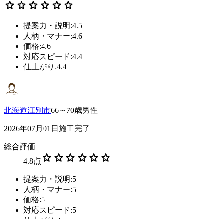
star
star
star
star
star
star
提案力・説明:4.5
人柄・マナー:4.6
価格:4.6
対応スピード:4.4
仕上がり:4.4
北海道江別市
66～70歳男性
2026年07月01日施工完了
総合評価
star
star
star
star
star
star
4.8
点
提案力・説明:5
人柄・マナー:5
価格:5
対応スピード:5