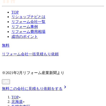
TOP
リショップナビとは
リフォーム会社一覧
リフォーム事例
リフォーム費用相場
成功のポイント
無料
リフォーム会社一括見積もり依頼
※2021年2月リフォーム産業新聞より
chevron_right
無料
この会社に見積もり依頼をする
TOP
»
北海道
»