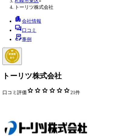
札幌市東区
»
トーリツ株式会社
apartment
会社情報
forum
口コミ
contract_edit
事例
トーリツ株式会社
star
star
star
star
star
star
口コミ評価
21
件