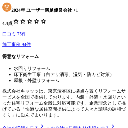
2024
年
ユーザー満足優良会社
+
1
star
star
star
star
star
4.4
点
口コミ
75
件
施工事例
94
件
得意なリフォーム
水回りリフォーム
床下衛生工事（白アリ消毒、湿気・防カビ対策）
屋根・外壁リフォーム
株式会社キャッツは、東京渋谷区に拠点を置くリフォームサ
ービスを全国で提供しております。内装・外装・水回りとい
った住宅リフォーム全般に対応可能です。企業理念として掲
げている「快適な居住空間提供によって人々と環境の調和づ
くり」に励んでまいります。
chevron_right
chevron_right