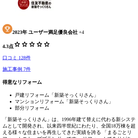
2023
年
ユーザー満足優良会社
+
4
star
star
star
star
star
4.3
点
口コミ
128
件
施工事例
7
件
得意なリフォーム
戸建リフォーム「新築そっくりさん」
マンションリフォーム「新築そっくりさん」
部分リフォーム
「新築そっくりさん」は、1996年建て替えに代わる新システ
ムとして開発され、以来四半世紀にわたり、全国18万棟を超
える様々な住まいを再生してきた実績を誇る 「まるごとリ