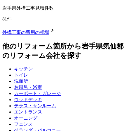
岩手県
外構工事見積件数
81
件
chevron_right
外構工事
の費用の相場
他のリフォーム箇所から
岩手県気仙郡
のリフォーム会社を探す
キッチン
トイレ
洗面所
お風呂・浴室
カーポート・ガレージ
ウッドデッキ
テラス・サンルーム
エントランス
オーニング
フェンス
ベランダ・バルコニー