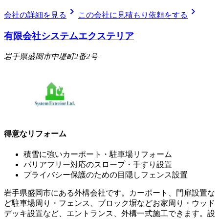
chevron_right
chevron_right
会社の詳細を見る
この会社に見積もり依頼をする
有限会社システムエクステリア
岩手県盛岡市中堤町2番2号
得意なリフォーム
積雪に強いカーポート・駐車場リフォーム
バリアフリー対応のスロープ・手すり設置
プライバシー保護のための目隠しフェンス設置
岩手県盛岡市にある外構会社です。カーポート、門扉設置な
ど駐車場周り・フェンス、ブロック塀などお家周り・ウッド
デッキ設置など、エントランス、外構一式施工できます。設