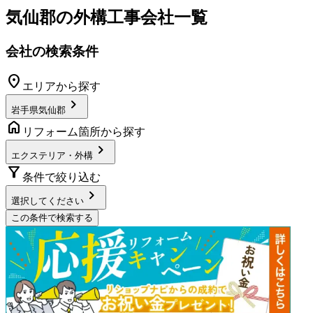
気仙郡
の
外構工事
会社一覧
会社の検索条件
location_on
エリアから探す
chevron_right
岩手県気仙郡
home
リフォーム箇所から探す
chevron_right
エクステリア・外構
filter_alt
条件で絞り込む
chevron_right
選択してください
この条件で検索する