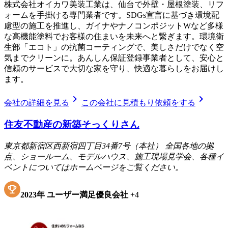
株式会社オイカワ美装工業は、仙台で外壁・屋根塗装、リフ
ォームを手掛ける専門業者です。SDGs宣言に基づき環境配
慮型の施工を推進し、ガイナやナノコンポジットWなど多様
な高機能塗料でお客様の住まいを未来へと繋ぎます。環境衛
生部「エコト」の抗菌コーティングで、美しさだけでなく空
気までクリーンに。あんしん保証登録事業者として、安心と
信頼のサービスで大切な家を守り、快適な暮らしをお届けし
ます。
chevron_right
chevron_right
会社の詳細を見る
この会社に見積もり依頼をする
住友不動産の新築そっくりさん
東京都新宿区西新宿四丁目34番7号（本社） 全国各地の拠
点、ショールーム、モデルハウス、施工現場見学会、各種イ
ベントについてはホームページをご覧ください。
2023
年
ユーザー満足優良会社
+
4