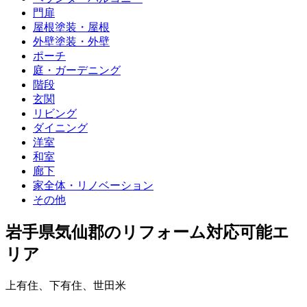
門扉
屋根塗装・屋根
外壁塗装・外壁
ポーチ
庭・ガーデニング
階段
玄関
リビング
ダイニング
洋室
和室
廊下
家全体・リノベーション
その他
岩手県気仙郡
のリフォーム対応可能エ
リア
上有住
、
下有住
、
世田米