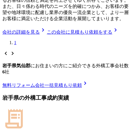
るお客様の信頼と満足を向上させてゆく所存でございます。
また、日々係わる時代のニーズを的確につかみ、お客様の要
望や地球環境に配慮し業界の優良一流企業として、より一層
お客様に満足いただける企業活動を展開してまいります。
chevron_right
chevron_right
会社の詳細を見る
この会社に見積もり依頼をする
1
chevron_left
chevron_right
岩手県気仙郡
に
お住まいの方にご紹介できる
外構工事
会社数
6
社
chevron_right
無料
リフォーム会社一括見積もり依頼
岩手県
の
外構工事
成約実績