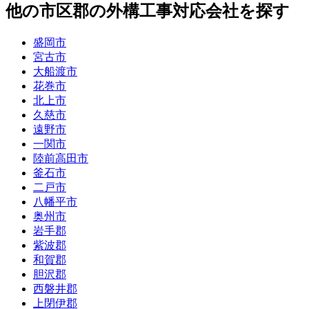
他
の市区郡の
外構工事
対応会社を探す
盛岡市
宮古市
大船渡市
花巻市
北上市
久慈市
遠野市
一関市
陸前高田市
釜石市
二戸市
八幡平市
奥州市
岩手郡
紫波郡
和賀郡
胆沢郡
西磐井郡
上閉伊郡