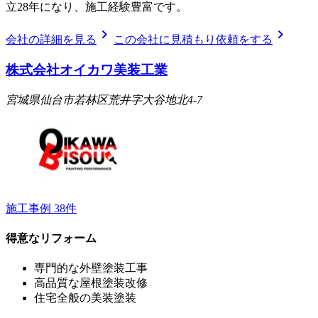
立28年になり、施工経験豊富です。
chevron_right
chevron_right
会社の詳細を見る
この会社に見積もり依頼をする
株式会社オイカワ美装工業
宮城県仙台市若林区荒井字大谷地北4-7
施工事例
38
件
得意なリフォーム
専門的な外壁塗装工事
高品質な屋根塗装改修
住宅全般の美装塗装