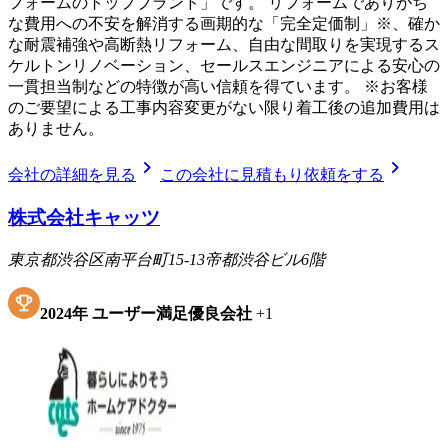
フォームのトップブランド」です。 リフォームでありがち
な費用への不安を解消する画期的な「完全定価制」※、確か
な耐震補強や高断熱リフォーム、自由な間取りを実現するス
ケルトンリノベーション、セールスエンジニアによる安心の
一貫担当制などの特徴が高い信頼を得ています。 ※お客様
のご要望による工事内容変更がない限り着工後の追加費用は
ありません。
chevron_right
chevron_right
会社の詳細を見る
この会社に見積もり依頼をする
株式会社キャッツ
東京都渋谷区南平台町15-13帝都渋谷ビル6階
2024
年
ユーザー満足優良会社
+
1