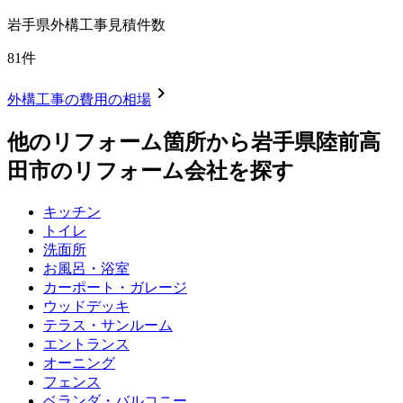
岩手県
外構工事見積件数
81
件
chevron_right
外構工事
の費用の相場
他のリフォーム箇所から
岩手県陸前高
田市
のリフォーム会社を探す
キッチン
トイレ
洗面所
お風呂・浴室
カーポート・ガレージ
ウッドデッキ
テラス・サンルーム
エントランス
オーニング
フェンス
ベランダ・バルコニー