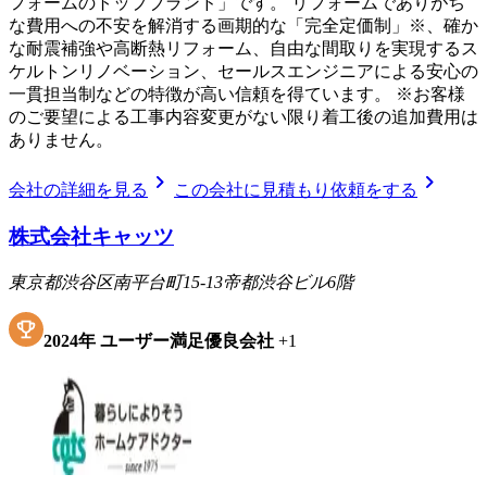
フォームのトップブランド」です。 リフォームでありがち
な費用への不安を解消する画期的な「完全定価制」※、確か
な耐震補強や高断熱リフォーム、自由な間取りを実現するス
ケルトンリノベーション、セールスエンジニアによる安心の
一貫担当制などの特徴が高い信頼を得ています。 ※お客様
のご要望による工事内容変更がない限り着工後の追加費用は
ありません。
chevron_right
chevron_right
会社の詳細を見る
この会社に見積もり依頼をする
株式会社キャッツ
東京都渋谷区南平台町15-13帝都渋谷ビル6階
2024
年
ユーザー満足優良会社
+
1