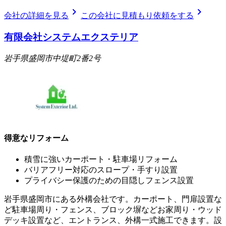
chevron_right
chevron_right
会社の詳細を見る
この会社に見積もり依頼をする
有限会社システムエクステリア
岩手県盛岡市中堤町2番2号
得意なリフォーム
積雪に強いカーポート・駐車場リフォーム
バリアフリー対応のスロープ・手すり設置
プライバシー保護のための目隠しフェンス設置
岩手県盛岡市にある外構会社です。カーポート、門扉設置な
ど駐車場周り・フェンス、ブロック塀などお家周り・ウッド
デッキ設置など、エントランス、外構一式施工できます。設