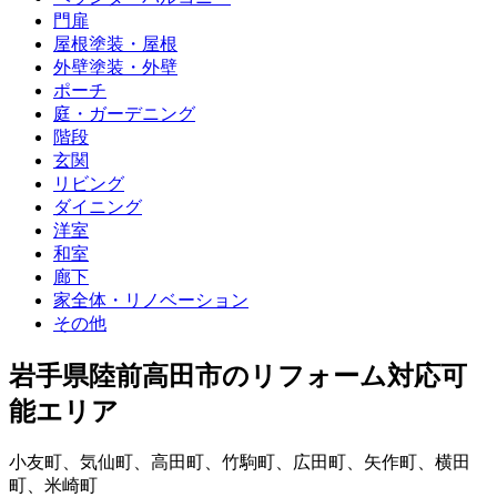
門扉
屋根塗装・屋根
外壁塗装・外壁
ポーチ
庭・ガーデニング
階段
玄関
リビング
ダイニング
洋室
和室
廊下
家全体・リノベーション
その他
岩手県陸前高田市
のリフォーム対応可
能エリア
小友町
、
気仙町
、
高田町
、
竹駒町
、
広田町
、
矢作町
、
横田
町
、
米崎町