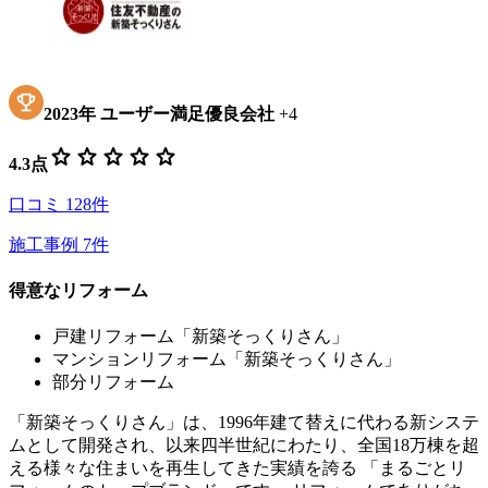
2023
年
ユーザー満足優良会社
+
4
star
star
star
star
star
4.3
点
口コミ
128
件
施工事例
7
件
得意なリフォーム
戸建リフォーム「新築そっくりさん」
マンションリフォーム「新築そっくりさん」
部分リフォーム
「新築そっくりさん」は、1996年建て替えに代わる新システ
ムとして開発され、以来四半世紀にわたり、全国18万棟を超
える様々な住まいを再生してきた実績を誇る 「まるごとリ