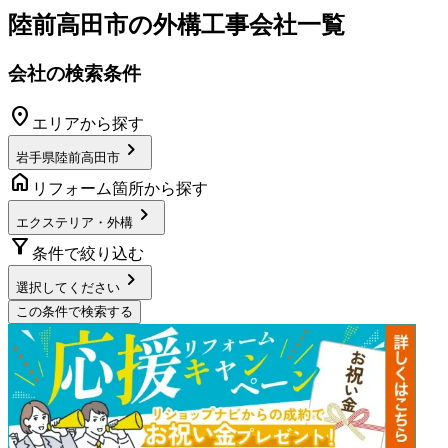
陸前高田市
の
外構工事
会社一覧
会社の検索条件
location_on
エリアから探す
chevron_right
岩手県陸前高田市
home
リフォーム箇所から探す
chevron_right
エクステリア・外構
filter_alt
条件で絞り込む
chevron_right
選択してください
この条件で検索する