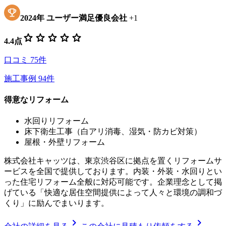
2024
年
ユーザー満足優良会社
+
1
star
star
star
star
star
4.4
点
口コミ
75
件
施工事例
94
件
得意なリフォーム
水回りリフォーム
床下衛生工事（白アリ消毒、湿気・防カビ対策）
屋根・外壁リフォーム
株式会社キャッツは、東京渋谷区に拠点を置くリフォームサ
ービスを全国で提供しております。内装・外装・水回りとい
った住宅リフォーム全般に対応可能です。企業理念として掲
げている「快適な居住空間提供によって人々と環境の調和づ
くり」に励んでまいります。
chevron_right
chevron_right