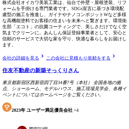
株式会社オイカワ美装工業は、仙台で外壁・屋根塗装、リフ
ォームを手掛ける専門業者です。SDGs宣言に基づき環境配
慮型の施工を推進し、ガイナやナノコンポジットWなど多様
な高機能塗料でお客様の住まいを未来へと繋ぎます。環境衛
生部「エコト」の抗菌コーティングで、美しさだけでなく空
気までクリーンに。あんしん保証登録事業者として、安心と
信頼のサービスで大切な家を守り、快適な暮らしをお届けし
ます。
chevron_right
chevron_right
会社の詳細を見る
この会社に見積もり依頼をする
住友不動産の新築そっくりさん
東京都新宿区西新宿四丁目34番7号（本社） 全国各地の拠
点、ショールーム、モデルハウス、施工現場見学会、各種イ
ベントについてはホームページをご覧ください。
2023
年
ユーザー満足優良会社
+
4