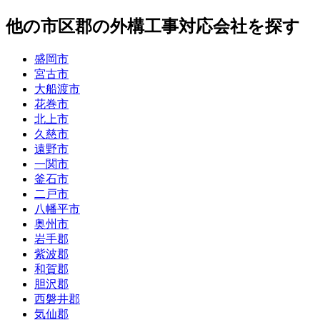
他
の市区郡の
外構工事
対応会社を探す
盛岡市
宮古市
大船渡市
花巻市
北上市
久慈市
遠野市
一関市
釜石市
二戸市
八幡平市
奥州市
岩手郡
紫波郡
和賀郡
胆沢郡
西磐井郡
気仙郡