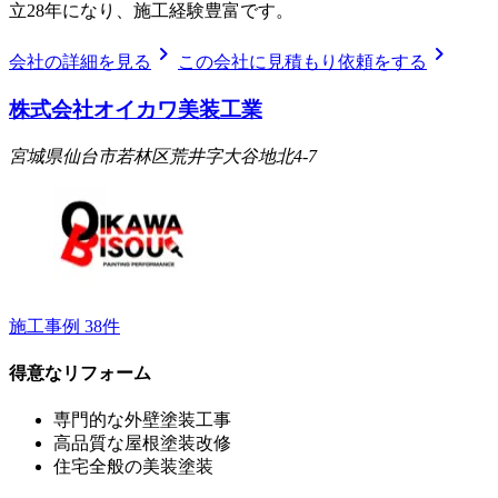
立28年になり、施工経験豊富です。
chevron_right
chevron_right
会社の詳細を見る
この会社に見積もり依頼をする
株式会社オイカワ美装工業
宮城県仙台市若林区荒井字大谷地北4-7
施工事例
38
件
得意なリフォーム
専門的な外壁塗装工事
高品質な屋根塗装改修
住宅全般の美装塗装