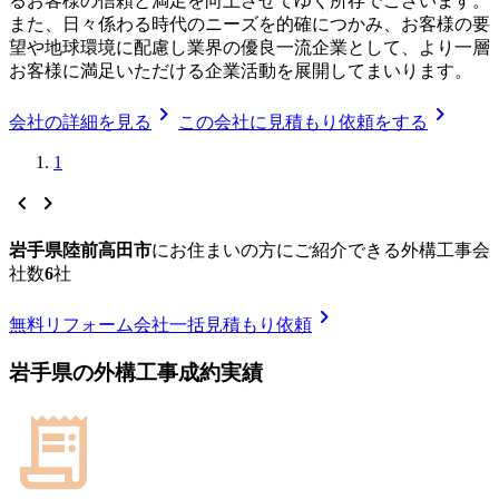
るお客様の信頼と満足を向上させてゆく所存でございます。
また、日々係わる時代のニーズを的確につかみ、お客様の要
望や地球環境に配慮し業界の優良一流企業として、より一層
お客様に満足いただける企業活動を展開してまいります。
chevron_right
chevron_right
会社の詳細を見る
この会社に見積もり依頼をする
1
chevron_left
chevron_right
岩手県陸前高田市
に
お住まいの方にご紹介できる
外構工事
会
社数
6
社
chevron_right
無料
リフォーム会社一括見積もり依頼
岩手県
の
外構工事
成約実績