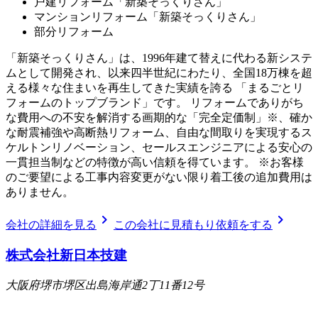
戸建リフォーム「新築そっくりさん」
マンションリフォーム「新築そっくりさん」
部分リフォーム
「新築そっくりさん」は、1996年建て替えに代わる新システ
ムとして開発され、以来四半世紀にわたり、全国18万棟を超
える様々な住まいを再生してきた実績を誇る 「まるごとリ
フォームのトップブランド」です。 リフォームでありがち
な費用への不安を解消する画期的な「完全定価制」※、確か
な耐震補強や高断熱リフォーム、自由な間取りを実現するス
ケルトンリノベーション、セールスエンジニアによる安心の
一貫担当制などの特徴が高い信頼を得ています。 ※お客様
のご要望による工事内容変更がない限り着工後の追加費用は
ありません。
chevron_right
chevron_right
会社の詳細を見る
この会社に見積もり依頼をする
株式会社新日本技建
大阪府堺市堺区出島海岸通2丁11番12号