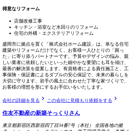
得意なリフォーム
店舗改修工事
キッチン・浴室など水回りのリフォーム
住宅の外構・エクステリアリフォーム
盛岡市に拠点を置く「株式会社ホーム建設」は、単なる住宅
建築やリフォームだけでなく、お客様一人ひとりの「困っ
た」に寄り添うパートナーです。予算やデザインの悩み、親
しい業者に依頼したいといった細やかな要望にも耳を傾け、
最善の解決策を提案します。有資格者による責任施工と、工
事保険・保証書によるダブルの安心保証で、未来の暮らしを
大切に守ります。岩手の風土に合わせた丁寧な家づくりで、
お客様の理想を形にするお手伝いをいたします。
chevron_right
chevron_right
会社の詳細を見る
この会社に見積もり依頼をする
住友不動産の新築そっくりさん
東京都新宿区西新宿四丁目34番7号（本社） 全国各地の拠