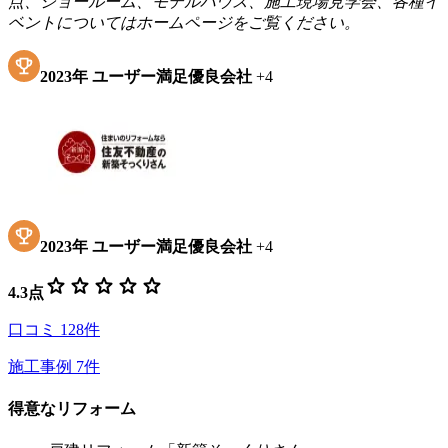
点、ショールーム、モデルハウス、施工現場見学会、各種イ
ベントについてはホームページをご覧ください。
2023
年
ユーザー満足優良会社
+
4
2023
年
ユーザー満足優良会社
+
4
star
star
star
star
star
4.3
点
口コミ
128
件
施工事例
7
件
得意なリフォーム