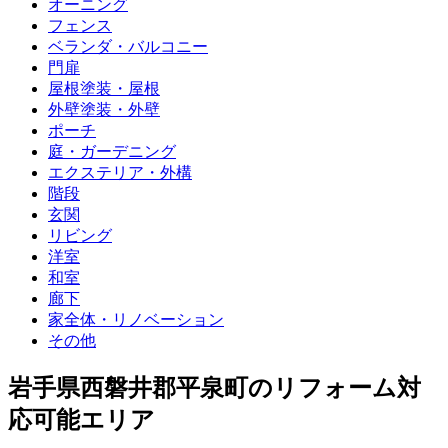
オーニング
フェンス
ベランダ・バルコニー
門扉
屋根塗装・屋根
外壁塗装・外壁
ポーチ
庭・ガーデニング
エクステリア・外構
階段
玄関
リビング
洋室
和室
廊下
家全体・リノベーション
その他
岩手県西磐井郡平泉町
のリフォーム対
応可能エリア