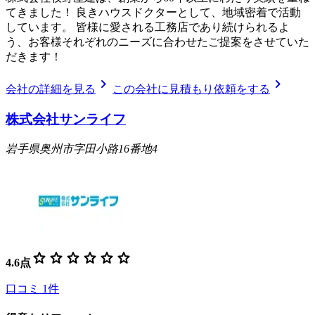
てきました！ 良きハウスドクターとして、地域密着で活動
しています。 皆様に愛される工務店であり続けられるよ
う、お客様それぞれのニーズに合わせたご提案をさせていた
だきます！
chevron_right
chevron_right
会社の詳細を見る
この会社に見積もり依頼をする
株式会社サンライフ
岩手県奥州市字田小路16番地4
star
star
star
star
star
star
4.6
点
口コミ
1
件