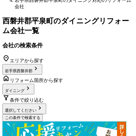
岩手県西磐井郡平泉町のダイニング対応のリフォーム
会社
西磐井郡平泉町
の
ダイニングリフォー
ム
会社一覧
会社の検索条件
location_on
エリアから探す
chevron_right
岩手県西磐井郡
home
リフォーム箇所から探す
chevron_right
ダイニング
filter_alt
条件で絞り込む
chevron_right
選択してください
この条件で検索する