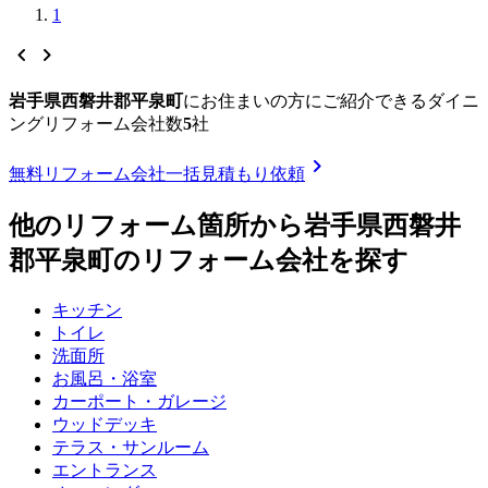
1
chevron_left
chevron_right
岩手県西磐井郡平泉町
に
お住まいの方にご紹介できる
ダイニ
ングリフォーム
会社数
5
社
chevron_right
無料
リフォーム会社一括見積もり依頼
他のリフォーム箇所から
岩手県西磐井
郡平泉町
のリフォーム会社を探す
キッチン
トイレ
洗面所
お風呂・浴室
カーポート・ガレージ
ウッドデッキ
テラス・サンルーム
エントランス