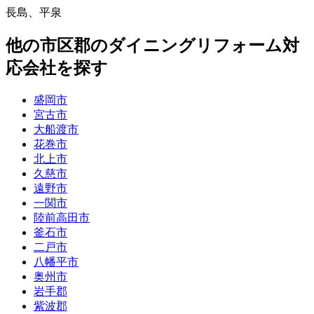
長島
、
平泉
他
の市区郡の
ダイニングリフォーム
対
応会社を探す
盛岡市
宮古市
大船渡市
花巻市
北上市
久慈市
遠野市
一関市
陸前高田市
釜石市
二戸市
八幡平市
奥州市
岩手郡
紫波郡