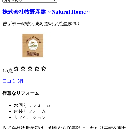
株式会社牧野産建～Natural Home～
岩手県一関市大東町摺沢字荒屋敷30-1
star
star
star
star
star
4.5
点
口コミ
5
件
得意なリフォーム
水回りリフォーム
内装リフォーム
リノベーション
株式会社牧野産建は、創業から60年以上にわたり実績を重ね