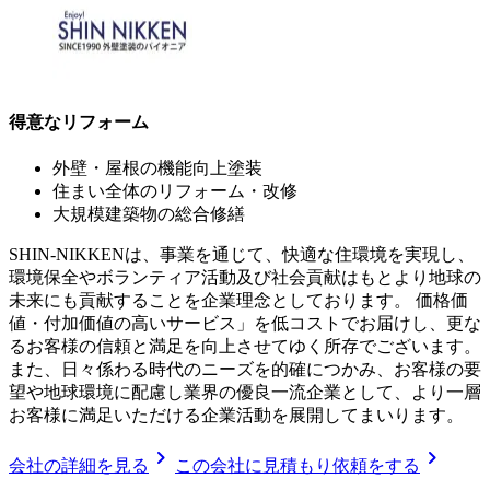
得意なリフォーム
外壁・屋根の機能向上塗装
住まい全体のリフォーム・改修
大規模建築物の総合修繕
SHIN-NIKKENは、事業を通じて、快適な住環境を実現し、
環境保全やボランティア活動及び社会貢献はもとより地球の
未来にも貢献することを企業理念としております。 価格価
値・付加価値の高いサービス」を低コストでお届けし、更な
るお客様の信頼と満足を向上させてゆく所存でございます。
また、日々係わる時代のニーズを的確につかみ、お客様の要
望や地球環境に配慮し業界の優良一流企業として、より一層
お客様に満足いただける企業活動を展開してまいります。
chevron_right
chevron_right
会社の詳細を見る
この会社に見積もり依頼をする