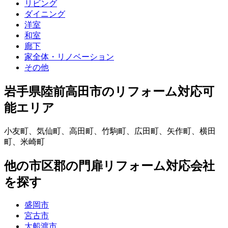
リビング
ダイニング
洋室
和室
廊下
家全体・リノベーション
その他
岩手県陸前高田市
のリフォーム対応可
能エリア
小友町
、
気仙町
、
高田町
、
竹駒町
、
広田町
、
矢作町
、
横田
町
、
米崎町
他
の市区郡の
門扉リフォーム
対応会社
を探す
盛岡市
宮古市
大船渡市