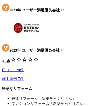
2023
年
ユーザー満足優良会社
+
4
2023
年
ユーザー満足優良会社
+
4
star
star
star
star
star
4.3
点
口コミ
128
件
施工事例
7
件
得意なリフォーム
戸建リフォーム「新築そっくりさん」
マンションリフォーム「新築そっくりさん」