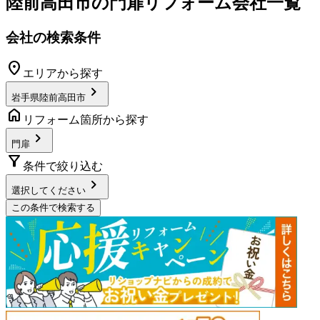
陸前高田市
の
門扉リフォーム
会社一覧
会社の検索条件
location_on
エリアから探す
chevron_right
岩手県陸前高田市
home
リフォーム箇所から探す
chevron_right
門扉
filter_alt
条件で絞り込む
chevron_right
選択してください
この条件で検索する