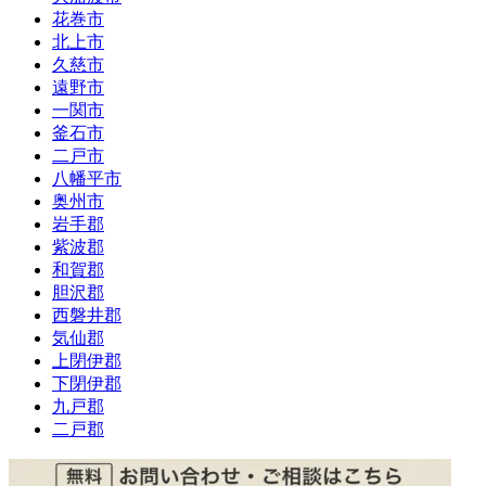
花巻市
北上市
久慈市
遠野市
一関市
釜石市
二戸市
八幡平市
奥州市
岩手郡
紫波郡
和賀郡
胆沢郡
西磐井郡
気仙郡
上閉伊郡
下閉伊郡
九戸郡
二戸郡