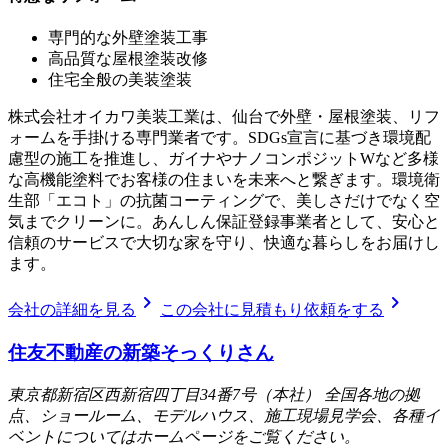
専門的な外壁塗装工事
高品質な屋根塗装改修
住宅全般の美装塗装
株式会社オイカワ美装工業は、仙台で外壁・屋根塗装、リフ
ォームを手掛ける専門業者です。SDGs宣言に基づき環境配
慮型の施工を推進し、ガイナやナノコンポジットWなど多様
な高機能塗料でお客様の住まいを未来へと繋ぎます。環境衛
生部「エコト」の抗菌コーティングで、美しさだけでなく空
気までクリーンに。あんしん保証登録事業者として、安心と
信頼のサービスで大切な家を守り、快適な暮らしをお届けし
ます。
chevron_right
chevron_right
会社の詳細を見る
この会社に見積もり依頼をする
住友不動産の新築そっくりさん
東京都新宿区西新宿四丁目34番7号（本社） 全国各地の拠
点、ショールーム、モデルハウス、施工現場見学会、各種イ
ベントについてはホームページをご覧ください。