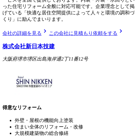
った住宅リフォーム全般に対応可能です。企業理念として掲
げている「快適な居住空間提供によって人々と環境の調和づ
くり」に励んでまいります。
chevron_right
chevron_right
会社の詳細を見る
この会社に見積もり依頼をする
株式会社新日本技建
大阪府堺市堺区出島海岸通2丁11番12号
得意なリフォーム
外壁・屋根の機能向上塗装
住まい全体のリフォーム・改修
大規模建築物の総合修繕