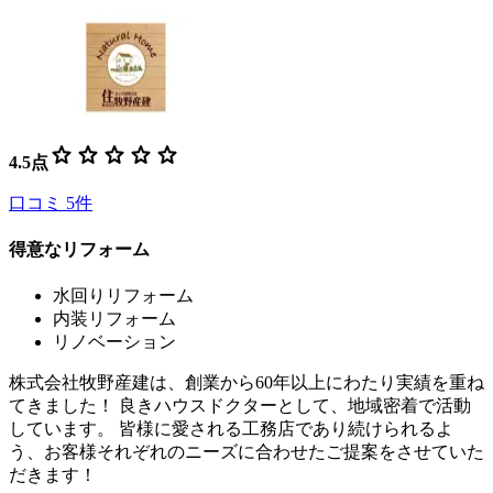
star
star
star
star
star
4.5
点
口コミ
5
件
得意なリフォーム
水回りリフォーム
内装リフォーム
リノベーション
株式会社牧野産建は、創業から60年以上にわたり実績を重ね
てきました！ 良きハウスドクターとして、地域密着で活動
しています。 皆様に愛される工務店であり続けられるよ
う、お客様それぞれのニーズに合わせたご提案をさせていた
だきます！