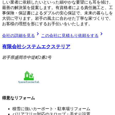
しい業者に依頼したいといった細やかな要望にも耳を傾け、
最善の解決策を提案します。有資格者による責任施工と、工
事保険・保証書によるダブルの安心保証で、未来の暮らしを
大切に守ります。岩手の風土に合わせた丁寧な家づくりで、
お客様の理想を形にするお手伝いをいたします。
chevron_right
chevron_right
会社の詳細を見る
この会社に見積もり依頼をする
有限会社システムエクステリア
岩手県盛岡市中堤町2番2号
得意なリフォーム
積雪に強いカーポート・駐車場リフォーム
バリアフリー対応のスロープ・手すり設置