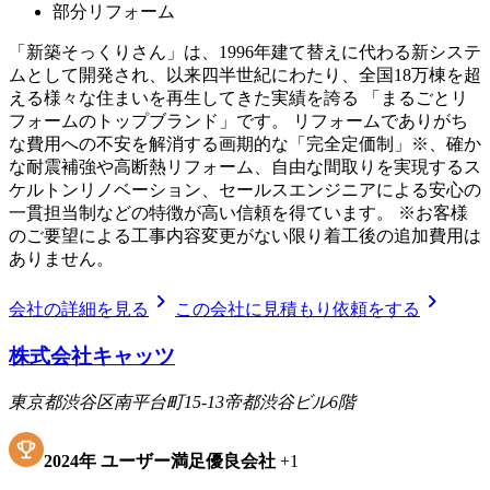
部分リフォーム
「新築そっくりさん」は、1996年建て替えに代わる新システ
ムとして開発され、以来四半世紀にわたり、全国18万棟を超
える様々な住まいを再生してきた実績を誇る 「まるごとリ
フォームのトップブランド」です。 リフォームでありがち
な費用への不安を解消する画期的な「完全定価制」※、確か
な耐震補強や高断熱リフォーム、自由な間取りを実現するス
ケルトンリノベーション、セールスエンジニアによる安心の
一貫担当制などの特徴が高い信頼を得ています。 ※お客様
のご要望による工事内容変更がない限り着工後の追加費用は
ありません。
chevron_right
chevron_right
会社の詳細を見る
この会社に見積もり依頼をする
株式会社キャッツ
東京都渋谷区南平台町15-13帝都渋谷ビル6階
2024
年
ユーザー満足優良会社
+
1