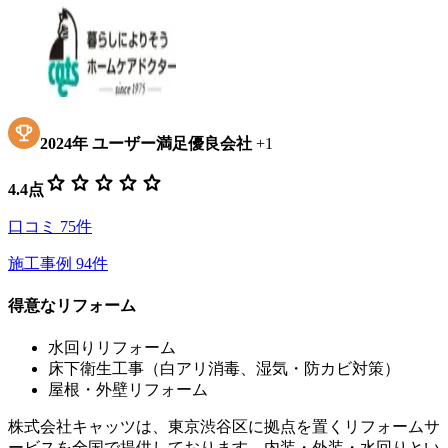
2024
年
ユーザー満足優良会社
+
1
star
star
star
star
star
4.4
点
口コミ
75
件
施工事例
94
件
得意なリフォーム
水回りリフォーム
床下衛生工事（白アリ消毒、湿気・防カビ対策）
屋根・外壁リフォーム
株式会社キャッツは、東京渋谷区に拠点を置くリフォームサ
ービスを全国で提供しております。内装・外装・水回りとい