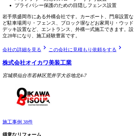
プライバシー保護のための目隠しフェンス設置
岩手県盛岡市にある外構会社です。カーポート、門扉設置な
ど駐車場周り・フェンス、ブロック塀などお家周り・ウッド
デッキ設置など、エントランス、外構一式施工できます。設
立28年になり、施工経験豊富です。
chevron_right
chevron_right
会社の詳細を見る
この会社に見積もり依頼をする
株式会社オイカワ美装工業
宮城県仙台市若林区荒井字大谷地北4-7
施工事例
38
件
得意なリフォーム