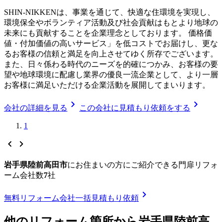
SHIN-NIKKENは、事業を通じて、快適な住環境を実現し、
環境保全やボランティア活動及び社会貢献はもとより地球の
未来にも貢献することを企業理念としております。 価格価
値・付加価値の高いサービス」を低コストでお届けし、更な
るお客様の信頼と満足を向上させてゆく所存でございます。
また、日々係わる時代のニーズを的確につかみ、お客様の要
望や地球環境に配慮し業界の優良一流企業として、より一層
お客様に満足いただける企業活動を展開してまいります。
chevron_right
chevron_right
会社の詳細を見る
この会社に見積もり依頼をする
1
chevron_left
chevron_right
岩手県陸前高田市
に
お住まいの方にご紹介できる
門扉リフォ
ーム
会社数
7
社
chevron_right
無料
リフォーム会社一括見積もり依頼
他のリフォーム箇所から
岩手県陸前高