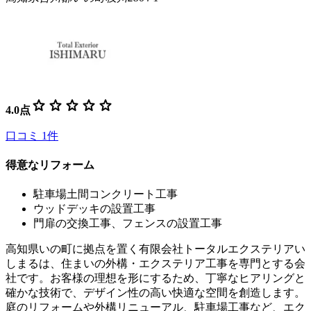
star
star
star
star
star
4.0
点
口コミ
1
件
得意なリフォーム
駐車場土間コンクリート工事
ウッドデッキの設置工事
門扉の交換工事、フェンスの設置工事
高知県いの町に拠点を置く有限会社トータルエクステリアい
しまるは、住まいの外構・エクステリア工事を専門とする会
社です。お客様の理想を形にするため、丁寧なヒアリングと
確かな技術で、デザイン性の高い快適な空間を創造します。
庭のリフォームや外構リニューアル、駐車場工事など、エク