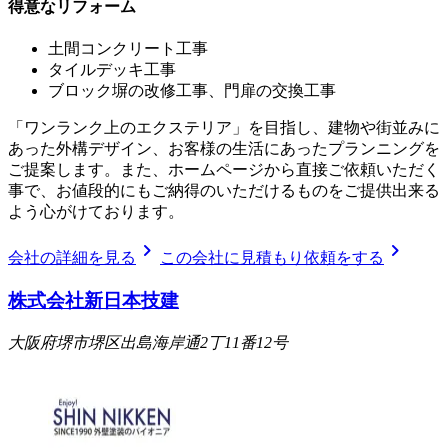
得意なリフォーム
土間コンクリート工事
タイルデッキ工事
ブロック塀の改修工事、門扉の交換工事
「ワンランク上のエクステリア」を目指し、建物や街並みに
あった外構デザイン、お客様の生活にあったプランニングを
ご提案します。また、ホームページから直接ご依頼いただく
事で、お値段的にもご納得のいただけるものをご提供出来る
よう心がけております。
chevron_right
chevron_right
会社の詳細を見る
この会社に見積もり依頼をする
株式会社新日本技建
大阪府堺市堺区出島海岸通2丁11番12号