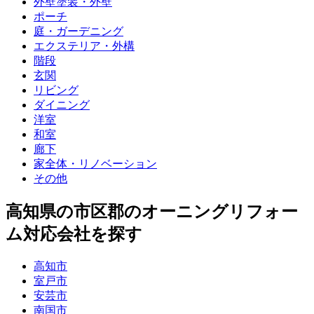
外壁塗装・外壁
ポーチ
庭・ガーデニング
エクステリア・外構
階段
玄関
リビング
ダイニング
洋室
和室
廊下
家全体・リノベーション
その他
高知県
の市区郡の
オーニングリフォー
ム
対応会社を探す
高知市
室戸市
安芸市
南国市