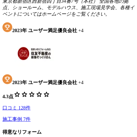
東京都新宿区西新宿四丁目34番7号（本社） 全国各地の拠
点、ショールーム、モデルハウス、施工現場見学会、各種イ
ベントについてはホームページをご覧ください。
2023
年
ユーザー満足優良会社
+
4
2023
年
ユーザー満足優良会社
+
4
star
star
star
star
star
4.3
点
口コミ
128
件
施工事例
7
件
得意なリフォーム