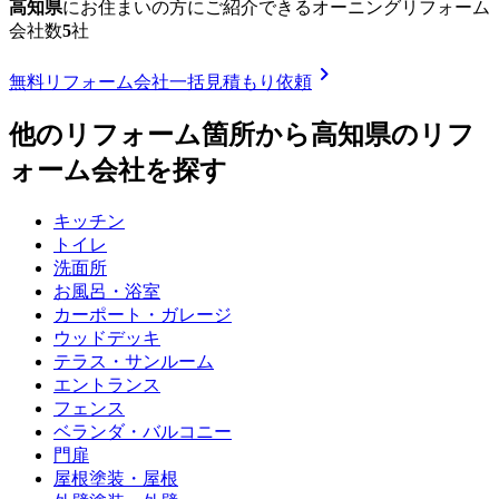
高知県
に
お住まいの方にご紹介できる
オーニングリフォーム
会社数
5
社
chevron_right
無料
リフォーム会社一括見積もり依頼
他のリフォーム箇所から
高知県
のリフ
ォーム会社を探す
キッチン
トイレ
洗面所
お風呂・浴室
カーポート・ガレージ
ウッドデッキ
テラス・サンルーム
エントランス
フェンス
ベランダ・バルコニー
門扉
屋根塗装・屋根