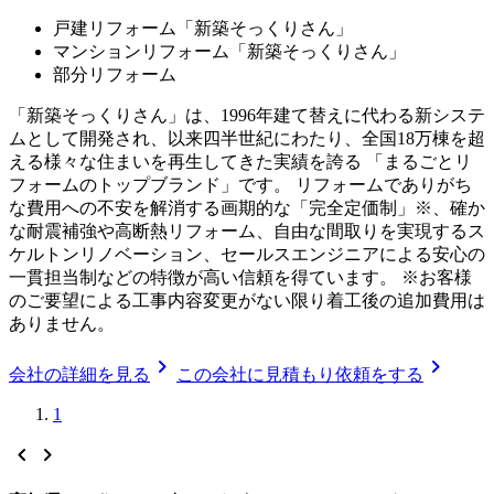
戸建リフォーム「新築そっくりさん」
マンションリフォーム「新築そっくりさん」
部分リフォーム
「新築そっくりさん」は、1996年建て替えに代わる新システ
ムとして開発され、以来四半世紀にわたり、全国18万棟を超
える様々な住まいを再生してきた実績を誇る 「まるごとリ
フォームのトップブランド」です。 リフォームでありがち
な費用への不安を解消する画期的な「完全定価制」※、確か
な耐震補強や高断熱リフォーム、自由な間取りを実現するス
ケルトンリノベーション、セールスエンジニアによる安心の
一貫担当制などの特徴が高い信頼を得ています。 ※お客様
のご要望による工事内容変更がない限り着工後の追加費用は
ありません。
chevron_right
chevron_right
会社の詳細を見る
この会社に見積もり依頼をする
1
chevron_left
chevron_right