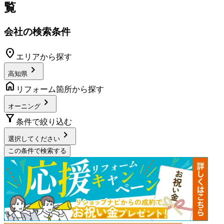
覧
会社の検索条件
location_on
エリアから探す
chevron_right
高知県
home
リフォーム箇所から探す
chevron_right
オーニング
filter_alt
条件で絞り込む
chevron_right
選択してください
この条件で検索する