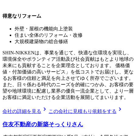
得意なリフォーム
外壁・屋根の機能向上塗装
住まい全体のリフォーム・改修
大規模建築物の総合修繕
SHIN-NIKKENは、事業を通じて、快適な住環境を実現し、
環境保全やボランティア活動及び社会貢献はもとより地球の
未来にも貢献することを企業理念としております。 価格価
値・付加価値の高いサービス」を低コストでお届けし、更な
るお客様の信頼と満足を向上させてゆく所存でございます。
また、日々係わる時代のニーズを的確につかみ、お客様の要
望や地球環境に配慮し業界の優良一流企業として、より一層
お客様に満足いただける企業活動を展開してまいります。
chevron_right
chevron_right
会社の詳細を見る
この会社に見積もり依頼をする
住友不動産の新築そっくりさん