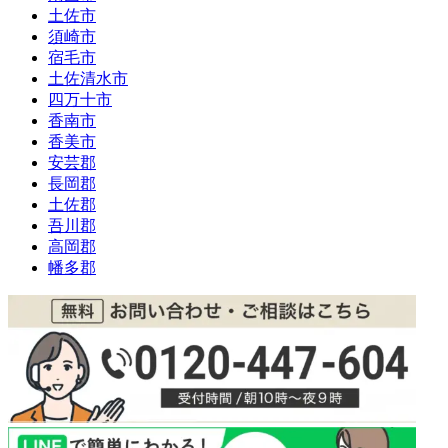
土佐市
須崎市
宿毛市
土佐清水市
四万十市
香南市
香美市
安芸郡
長岡郡
土佐郡
吾川郡
高岡郡
幡多郡