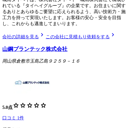
れている『タイヘイグループ』の企業です。お住まいに関す
るありとあらゆるご要望に応えられるよう、高い技術力・施
工力を持って実現いたします。お客様の安心・安全を目指
し、これからも邁進してまいります。
chevron_right
chevron_right
会社の詳細を見る
この会社に見積もり依頼をする
山鋼プランテック株式会社
岡山県倉敷市玉島乙島９２５９－１６
star
star
star
star
star
5.0
点
口コミ
1
件