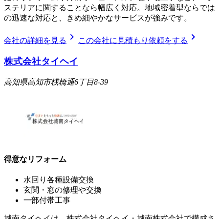
ステリアに関することなら幅広く対応。地域密着型ならでは
の迅速な対応と、きめ細やかなサービスが強みです。
chevron_right
chevron_right
会社の詳細を見る
この会社に見積もり依頼をする
株式会社タイヘイ
高知県高知市桟橋通6丁目8-39
得意なリフォーム
水回り各種設備交換
玄関・窓の修理や交換
一部付帯工事
城南タイヘイは、株式会社タイヘイ・城南株式会社で構成さ