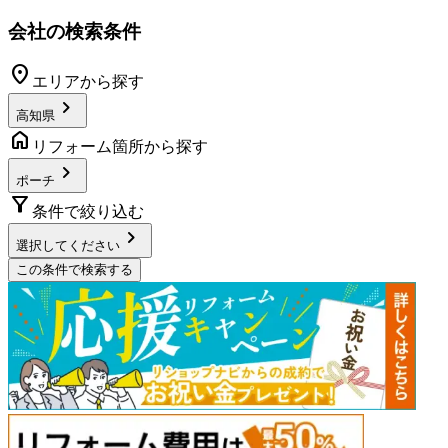
会社の検索条件
location_on
エリアから探す
chevron_right
高知県
home
リフォーム箇所から探す
chevron_right
ポーチ
filter_alt
条件で絞り込む
chevron_right
選択してください
この条件で検索する