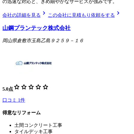
の迅速な対応と、きめ細やかなサービスが強みです。
chevron_right
chevron_right
会社の詳細を見る
この会社に見積もり依頼をする
山鋼プランテック株式会社
岡山県倉敷市玉島乙島９２５９－１６
star
star
star
star
star
5.0
点
口コミ
1
件
得意なリフォーム
土間コンクリート工事
タイルデッキ工事