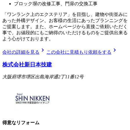
ブロック塀の改修工事、門扉の交換工事
「ワンランク上のエクステリア」を目指し、建物や街並みに
あった外構デザイン、お客様の生活にあったプランニングを
ご提案します。また、ホームページから直接ご依頼いただく
事で、お値段的にもご納得のいただけるものをご提供出来る
よう心がけております。
chevron_right
chevron_right
会社の詳細を見る
この会社に見積もり依頼をする
株式会社新日本技建
大阪府堺市堺区出島海岸通2丁11番12号
得意なリフォーム