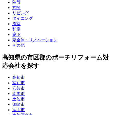
階段
玄関
リビング
ダイニング
洋室
和室
廊下
家全体・リノベーション
その他
高知県
の市区郡の
ポーチリフォーム
対
応会社を探す
高知市
室戸市
安芸市
南国市
土佐市
須崎市
宿毛市