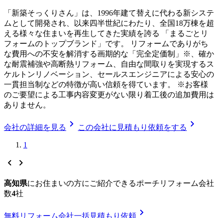
「新築そっくりさん」は、1996年建て替えに代わる新システ
ムとして開発され、以来四半世紀にわたり、全国18万棟を超
える様々な住まいを再生してきた実績を誇る 「まるごとリ
フォームのトップブランド」です。 リフォームでありがち
な費用への不安を解消する画期的な「完全定価制」※、確か
な耐震補強や高断熱リフォーム、自由な間取りを実現するス
ケルトンリノベーション、セールスエンジニアによる安心の
一貫担当制などの特徴が高い信頼を得ています。 ※お客様
のご要望による工事内容変更がない限り着工後の追加費用は
ありません。
chevron_right
chevron_right
会社の詳細を見る
この会社に見積もり依頼をする
1
chevron_left
chevron_right
高知県
に
お住まいの方にご紹介できる
ポーチリフォーム
会社
数
4
社
chevron_right
無料
リフォーム会社一括見積もり依頼