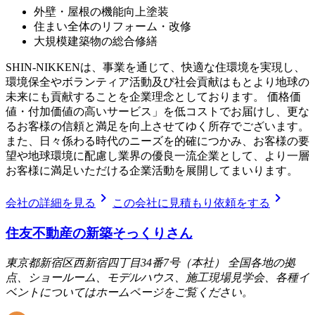
外壁・屋根の機能向上塗装
住まい全体のリフォーム・改修
大規模建築物の総合修繕
SHIN-NIKKENは、事業を通じて、快適な住環境を実現し、
環境保全やボランティア活動及び社会貢献はもとより地球の
未来にも貢献することを企業理念としております。 価格価
値・付加価値の高いサービス」を低コストでお届けし、更な
るお客様の信頼と満足を向上させてゆく所存でございます。
また、日々係わる時代のニーズを的確につかみ、お客様の要
望や地球環境に配慮し業界の優良一流企業として、より一層
お客様に満足いただける企業活動を展開してまいります。
chevron_right
chevron_right
会社の詳細を見る
この会社に見積もり依頼をする
住友不動産の新築そっくりさん
東京都新宿区西新宿四丁目34番7号（本社） 全国各地の拠
点、ショールーム、モデルハウス、施工現場見学会、各種イ
ベントについてはホームページをご覧ください。