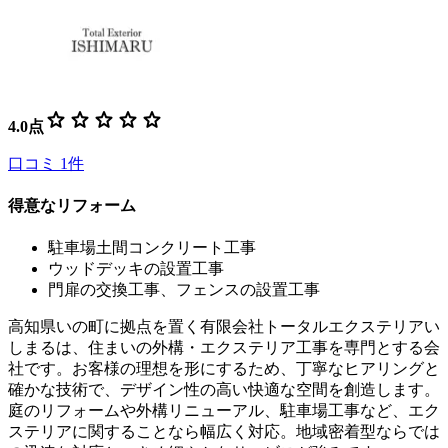
star
star
star
star
star
4.0
点
口コミ
1
件
得意なリフォーム
駐車場土間コンクリート工事
ウッドデッキの設置工事
門扉の交換工事、フェンスの設置工事
高知県いの町に拠点を置く有限会社トータルエクステリアい
しまるは、住まいの外構・エクステリア工事を専門とする会
社です。お客様の理想を形にするため、丁寧なヒアリングと
確かな技術で、デザイン性の高い快適な空間を創造します。
庭のリフォームや外構リニューアル、駐車場工事など、エク
ステリアに関することなら幅広く対応。地域密着型ならでは