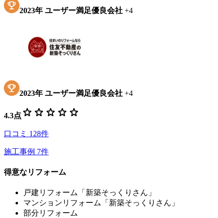
2023
年
ユーザー満足優良会社
+
4
2023
年
ユーザー満足優良会社
+
4
star
star
star
star
star
4.3
点
口コミ
128
件
施工事例
7
件
得意なリフォーム
戸建リフォーム「新築そっくりさん」
マンションリフォーム「新築そっくりさん」
部分リフォーム