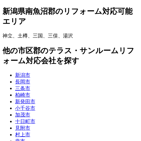
新潟県南魚沼郡
のリフォーム対応可能
エリア
神立
、
土樽
、
三国
、
三俣
、
湯沢
他
の市区郡の
テラス・サンルームリフ
ォーム
対応会社を探す
新潟市
長岡市
三条市
柏崎市
新発田市
小千谷市
加茂市
十日町市
見附市
村上市