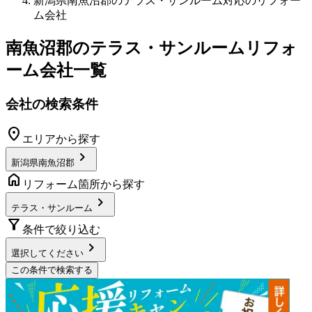
新潟県南魚沼郡のテラス・サンルーム対応のリフォー
ム会社
南魚沼郡
の
テラス・サンルームリフォ
ーム
会社一覧
会社の検索条件
location_on
エリアから探す
chevron_right
新潟県南魚沼郡
home
リフォーム箇所から探す
chevron_right
テラス・サンルーム
filter_alt
条件で絞り込む
chevron_right
選択してください
この条件で検索する