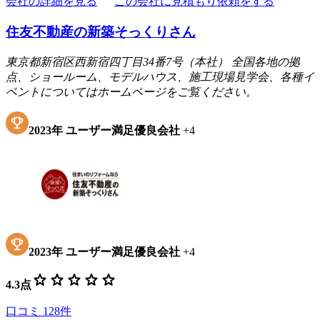
会社の詳細を見る
この会社に見積もり依頼をする
住友不動産の新築そっくりさん
東京都新宿区西新宿四丁目34番7号（本社） 全国各地の拠
点、ショールーム、モデルハウス、施工現場見学会、各種イ
ベントについてはホームページをご覧ください。
2023
年
ユーザー満足優良会社
+
4
2023
年
ユーザー満足優良会社
+
4
star
star
star
star
star
4.3
点
口コミ
128
件