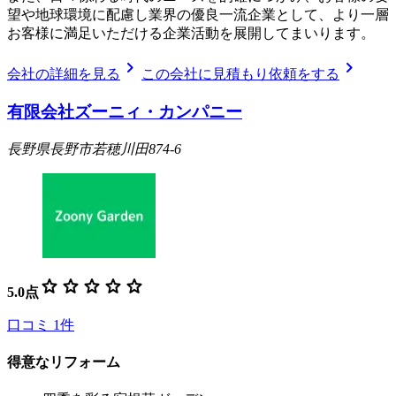
望や地球環境に配慮し業界の優良一流企業として、より一層
お客様に満足いただける企業活動を展開してまいります。
chevron_right
chevron_right
会社の詳細を見る
この会社に見積もり依頼をする
有限会社ズーニィ・カンパニー
長野県長野市若穂川田874-6
star
star
star
star
star
5.0
点
口コミ
1
件
得意なリフォーム