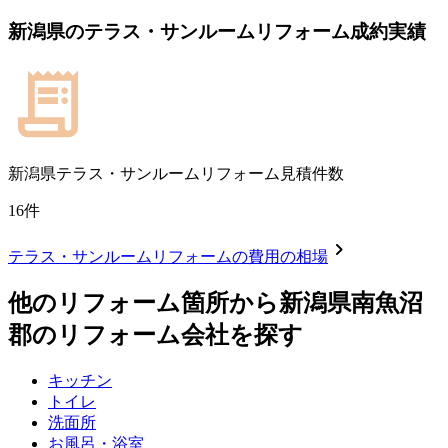
新潟県
の
テラス・サンルームリフォーム
成約実績
新潟県
テラス・サンルームリフォーム見積件数
16
件
chevron_right
テラス・サンルームリフォーム
の費用の相場
他のリフォーム箇所から
新潟県南魚沼
郡
のリフォーム会社を探す
キッチン
トイレ
洗面所
お風呂・浴室