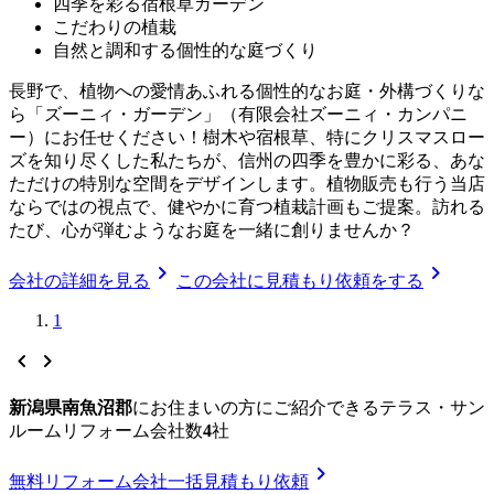
四季を彩る宿根草ガーデン
こだわりの植栽
自然と調和する個性的な庭づくり
長野で、植物への愛情あふれる個性的なお庭・外構づくりな
ら「ズーニィ・ガーデン」（有限会社ズーニィ・カンパニ
ー）にお任せください！樹木や宿根草、特にクリスマスロー
ズを知り尽くした私たちが、信州の四季を豊かに彩る、あな
ただけの特別な空間をデザインします。植物販売も行う当店
ならではの視点で、健やかに育つ植栽計画もご提案。訪れる
たび、心が弾むようなお庭を一緒に創りませんか？
chevron_right
chevron_right
会社の詳細を見る
この会社に見積もり依頼をする
1
chevron_left
chevron_right
新潟県南魚沼郡
に
お住まいの方にご紹介できる
テラス・サン
ルームリフォーム
会社数
4
社
chevron_right
無料
リフォーム会社一括見積もり依頼