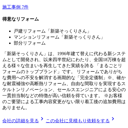
施工事例
7
件
得意なリフォーム
戸建リフォーム「新築そっくりさん」
マンションリフォーム「新築そっくりさん」
部分リフォーム
「新築そっくりさん」は、1996年建て替えに代わる新システ
ムとして開発され、以来四半世紀にわたり、全国18万棟を超
える様々な住まいを再生してきた実績を誇る 「まるごとリ
フォームのトップブランド」です。 リフォームでありがち
な費用への不安を解消する画期的な「完全定価制」※、確か
な耐震補強や高断熱リフォーム、自由な間取りを実現するス
ケルトンリノベーション、セールスエンジニアによる安心の
一貫担当制などの特徴が高い信頼を得ています。 ※お客様
のご要望による工事内容変更がない限り着工後の追加費用は
ありません。
chevron_right
chevron_right
会社の詳細を見る
この会社に見積もり依頼をする