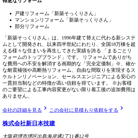
得意なリフォーム
戸建リフォーム「新築そっくりさん」
マンションリフォーム「新築そっくりさん」
部分リフォーム
「新築そっくりさん」は、1996年建て替えに代わる新システ
ムとして開発され、以来四半世紀にわたり、全国18万棟を超
える様々な住まいを再生してきた実績を誇る 「まるごとリ
フォームのトップブランド」です。 リフォームでありがち
な費用への不安を解消する画期的な「完全定価制」※、確か
な耐震補強や高断熱リフォーム、自由な間取りを実現するス
ケルトンリノベーション、セールスエンジニアによる安心の
一貫担当制などの特徴が高い信頼を得ています。 ※お客様
のご要望による工事内容変更がない限り着工後の追加費用は
ありません。
chevron_right
chevron_right
会社の詳細を見る
この会社に見積もり依頼をする
株式会社新日本技建
大阪府堺市堺区出島海岸通2丁11番12号