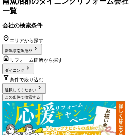
南魚沼郡
の
ダイニングリフォーム
会社
一覧
会社の検索条件
location_on
エリアから探す
chevron_right
新潟県南魚沼郡
home
リフォーム箇所から探す
chevron_right
ダイニング
filter_alt
条件で絞り込む
chevron_right
選択してください
この条件で検索する