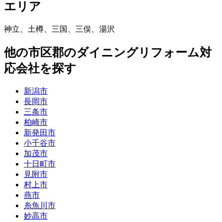
エリア
神立
、
土樽
、
三国
、
三俣
、
湯沢
他
の市区郡の
ダイニングリフォーム
対
応会社を探す
新潟市
長岡市
三条市
柏崎市
新発田市
小千谷市
加茂市
十日町市
見附市
村上市
燕市
糸魚川市
妙高市