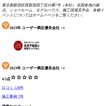
東京都新宿区西新宿四丁目34番7号（本社） 全国各地の拠
点、ショールーム、モデルハウス、施工現場見学会、各種イ
ベントについてはホームページをご覧ください。
2023
年
ユーザー満足優良会社
+
4
2023
年
ユーザー満足優良会社
+
4
star
star
star
star
star
4.3
点
口コミ
128
件
施工事例
7
件