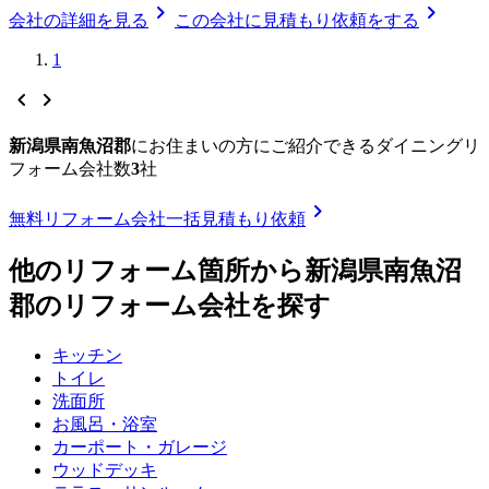
chevron_right
chevron_right
会社の詳細を見る
この会社に見積もり依頼をする
1
chevron_left
chevron_right
新潟県南魚沼郡
に
お住まいの方にご紹介できる
ダイニングリ
フォーム
会社数
3
社
chevron_right
無料
リフォーム会社一括見積もり依頼
他のリフォーム箇所から
新潟県南魚沼
郡
のリフォーム会社を探す
キッチン
トイレ
洗面所
お風呂・浴室
カーポート・ガレージ
ウッドデッキ