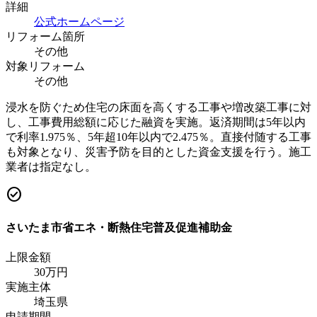
詳細
公式ホームページ
リフォーム箇所
その他
対象リフォーム
その他
浸水を防ぐため住宅の床面を高くする工事や増改築工事に対
し、工事費用総額に応じた融資を実施。返済期間は5年以内
で利率1.975％、5年超10年以内で2.475％。直接付随する工事
も対象となり、災害予防を目的とした資金支援を行う。施工
業者は指定なし。
check_circle
さいたま市省エネ・断熱住宅普及促進補助金
上限金額
30
万円
実施主体
埼玉県
申請期間