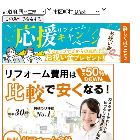
keyboard_arrow_down
keyboard_arrow_down
都道府県
市区町村
この条件で検索する