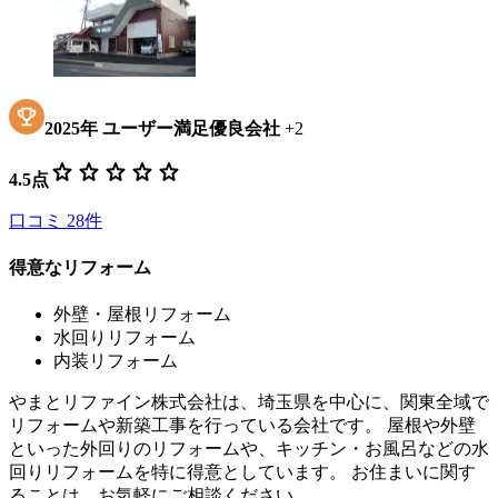
2025
年
ユーザー満足優良会社
+
2
star
star
star
star
star
4.5
点
口コミ
28
件
得意なリフォーム
外壁・屋根リフォーム
水回りリフォーム
内装リフォーム
やまとリファイン株式会社は、埼玉県を中心に、関東全域で
リフォームや新築工事を行っている会社です。 屋根や外壁
といった外回りのリフォームや、キッチン・お風呂などの水
回りリフォームを特に得意としています。 お住まいに関す
ることは、お気軽にご相談ください。