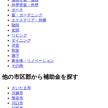
外壁塗装・外壁
ポーチ
庭・ガーデニング
エクステリア・外構
階段
玄関
リビング
ダイニング
洋室
和室
廊下
家全体・リノベーション
その他
他の市区郡から補助金を探す
さいたま市
川越市
熊谷市
川口市