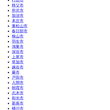
行田市
秩父市
所沢市
加須市
本庄市
東松山市
春日部市
狭山市
羽生市
鴻巣市
深谷市
上尾市
草加市
越谷市
蕨市
戸田市
入間市
朝霞市
志木市
和光市
新座市
桶川市