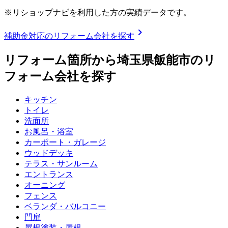
※リショップナビを利用した方の実績データです。
chevron_right
補助金対応のリフォーム会社を探す
リフォーム箇所から
埼玉県飯能市
のリ
フォーム会社を探す
キッチン
トイレ
洗面所
お風呂・浴室
カーポート・ガレージ
ウッドデッキ
テラス・サンルーム
エントランス
オーニング
フェンス
ベランダ・バルコニー
門扉
屋根塗装・屋根