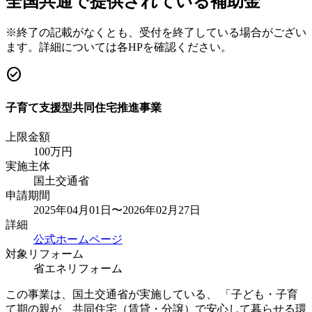
全国共通で提供されている補助金
※終了の記載がなくとも、受付を終了している場合がござい
ます。詳細については各HPを確認ください。
check_circle
子育て支援型共同住宅推進事業
上限金額
100
万円
実施主体
国土交通省
申請期間
2025年04月01日〜2026年02月27日
詳細
公式ホームページ
対象リフォーム
省エネリフォーム
この事業は、国土交通省が実施している、 「子ども・子育
て期の親が、共同住宅（賃貸・分譲）で安心して暮らせる環