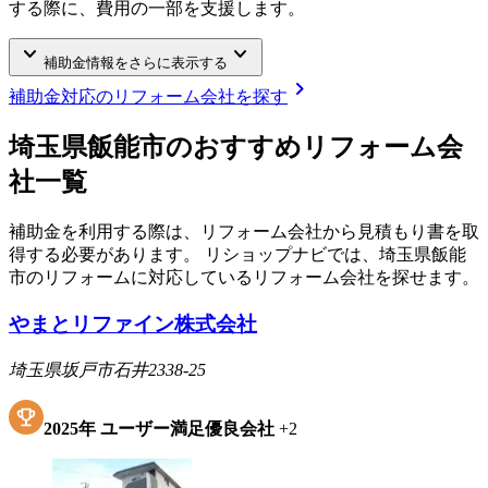
する際に、費用の一部を支援します。
keyboard_arrow_down
keyboard_arrow_down
補助金情報をさらに表示する
chevron_right
補助金対応のリフォーム会社を探す
埼玉県飯能市
のおすすめリフォーム会
社一覧
補助金を利用する際は、リフォーム会社から見積もり書を取
得する必要があります。 リショップナビでは、
埼玉県飯能
市
のリフォームに対応しているリフォーム会社を探せます。
やまとリファイン株式会社
埼玉県坂戸市石井2338-25
2025
年
ユーザー満足優良会社
+
2