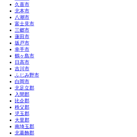
久喜市
北本市
八潮市
富士見市
三郷市
蓮田市
坂戸市
幸手市
鶴ヶ島市
日高市
吉川市
ふじみ野市
白岡市
北足立郡
入間郡
比企郡
秩父郡
児玉郡
大里郡
南埼玉郡
北葛飾郡