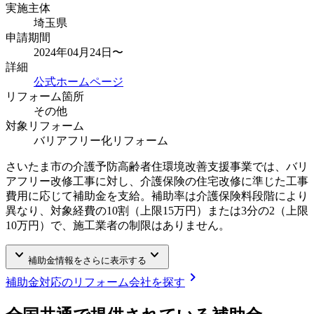
実施主体
埼玉県
申請期間
2024年04月24日〜
詳細
公式ホームページ
リフォーム箇所
その他
対象リフォーム
バリアフリー化リフォーム
さいたま市の介護予防高齢者住環境改善支援事業では、バリ
アフリー改修工事に対し、介護保険の住宅改修に準じた工事
費用に応じて補助金を支給。補助率は介護保険料段階により
異なり、対象経費の10割（上限15万円）または3分の2（上限
10万円）で、施工業者の制限はありません。
keyboard_arrow_down
keyboard_arrow_down
補助金情報をさらに表示する
chevron_right
補助金対応のリフォーム会社を探す