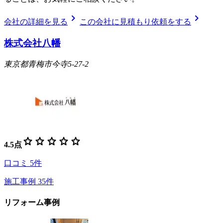
chevron_right
chevron_right
会社の詳細を見る
この会社に見積もり依頼をする
株式会社八幡
東京都青梅市今寺5-27-2
star
star
star
star
star
4.5
点
口コミ
5
件
施工事例
35
件
リフォーム事例