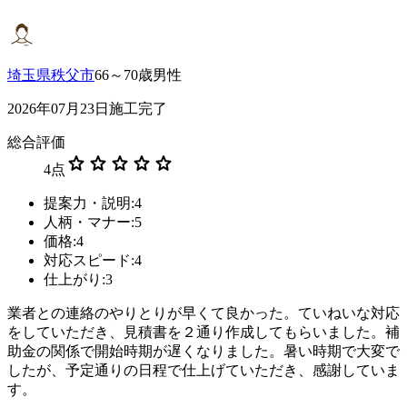
埼玉県秩父市
66～70歳男性
2026年07月23日施工完了
総合評価
star
star
star
star
star
4
点
提案力・説明:4
人柄・マナー:5
価格:4
対応スピード:4
仕上がり:3
業者との連絡のやりとりが早くて良かった。ていねいな対応
をしていただき、見積書を２通り作成してもらいました。補
助金の関係で開始時期が遅くなりました。暑い時期で大変で
したが、予定通りの日程で仕上げていただき、感謝していま
す。