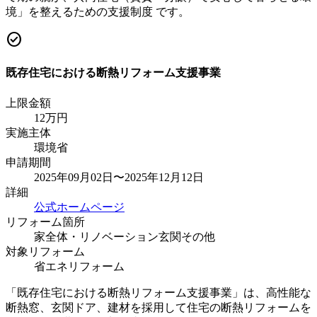
境」を整えるための支援制度 です。
check_circle
既存住宅における断熱リフォーム支援事業
上限金額
12
万円
実施主体
環境省
申請期間
2025年09月02日〜2025年12月12日
詳細
公式ホームページ
リフォーム箇所
家全体・リノベーション
玄関
その他
対象リフォーム
省エネリフォーム
「既存住宅における断熱リフォーム支援事業」は、高性能な
断熱窓、玄関ドア、建材を採用して住宅の断熱リフォームを