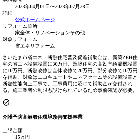
2023年04月01日〜2023年07月28日
詳細
公式ホームページ
リフォーム箇所
家全体・リノベーション
その他
対象リフォーム
省エネリフォーム
さいたま市省エネ・断熱住宅普及促進補助金は、新築ZEH住
宅の省エネ設備設置に30万円、既築住宅の高効率給湯機設置
に10万円、断熱改修は全体改修で20万円、部分改修で10万円
を補助。対象はエコキュートやエネファーム等の設備設置と
断熱性能向上工事で、工事費用に応じて補助金が交付され
る。施工業者の制限も設けられているため事前確認が必要。
check_circle
介護予防高齢者住環境改善支援事業
上限金額
15
万円