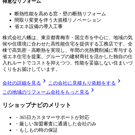
得意なリフォーム
断熱性能を高める窓・壁の断熱リフォーム
間取り変更を伴う大規模リノベーション
省エネ設備の導入工事
株式会社八幡は、東京都青梅市・国立市を中心に、地域の気
候や住環境に合わせた高性能住宅を提供する工務店です。全
棟で高気密・高断熱を実現し、年間の光熱費削減に寄与する
省エネ住宅を提案。グループの建材商社を活かした独自の仕
入れルートでコストを抑えつつ、性能を妥協しない住まいづ
くりをお届けしています。
chevron_right
chevron_right
会社の詳細を見る
この会社に見積もり依頼をする
chevron_right
この地域のリフォーム会社をもっと見る
リショップナビの
メ
リ
ッ
ト
・365日カスタマーサポートが対応
・厳しい加盟審査に通過した会社のみ
・もしもの時の保証