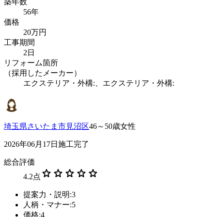
築年数
56年
価格
20万円
工事期間
2日
リフォーム箇所
（採用したメーカー）
エクステリア・外構:、エクステリア・外構:
埼玉県さいたま市見沼区
46～50歳女性
2026年06月17日施工完了
総合評価
star
star
star
star
star
4.2
点
提案力・説明:3
人柄・マナー:5
価格:4