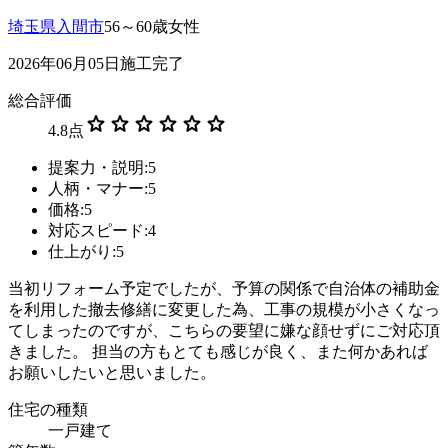
埼玉県入間市
56～60歳女性
2026年06月05日施工完了
総合評価
star
star
star
star
star
star
4.8
点
提案力・説明:5
人柄・マナー:5
価格:5
対応スピード:4
仕上がり:5
当初リフォーム予定でしたが、予算の関係で自治体の補助金
を利用した撤去修繕に変更した為、工事の規模が小さくなっ
てしまったのですが、こちらの要望に嫌な顔せずにご対応頂
きました。 担当の方もとても感じが良く、また何かあれば
お願いしたいと思いました。
住宅の種類
一戸建て