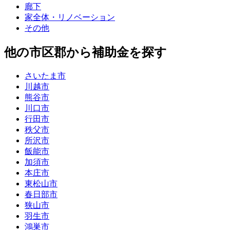
廊下
家全体・リノベーション
その他
他の市区郡から補助金を探す
さいたま市
川越市
熊谷市
川口市
行田市
秩父市
所沢市
飯能市
加須市
本庄市
東松山市
春日部市
狭山市
羽生市
鴻巣市