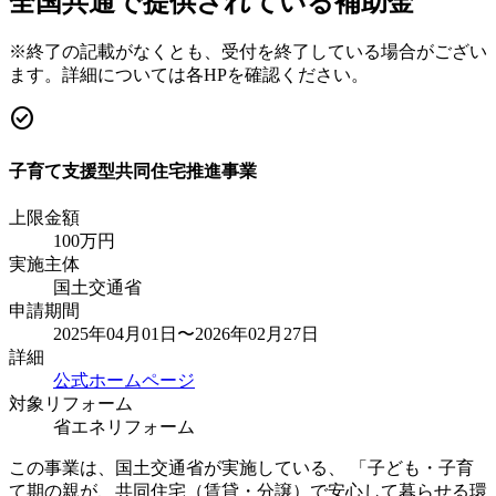
全国共通で提供されている補助金
※終了の記載がなくとも、受付を終了している場合がござい
ます。詳細については各HPを確認ください。
check_circle
子育て支援型共同住宅推進事業
上限金額
100
万円
実施主体
国土交通省
申請期間
2025年04月01日〜2026年02月27日
詳細
公式ホームページ
対象リフォーム
省エネリフォーム
この事業は、国土交通省が実施している、 「子ども・子育
て期の親が、共同住宅（賃貸・分譲）で安心して暮らせる環