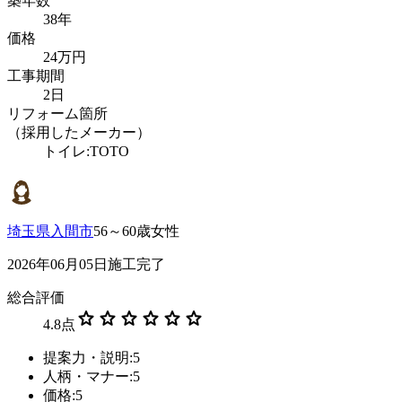
築年数
38年
価格
24万円
工事期間
2日
リフォーム箇所
（採用したメーカー）
トイレ:TOTO
埼玉県入間市
56～60歳女性
2026年06月05日施工完了
総合評価
star
star
star
star
star
star
4.8
点
提案力・説明:5
人柄・マナー:5
価格:5