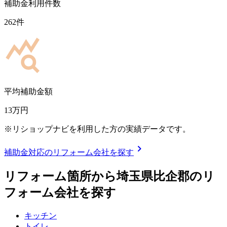
補助金利用件数
262
件
平均補助金額
13
万円
※リショップナビを利用した方の実績データです。
chevron_right
補助金対応のリフォーム会社を探す
リフォーム箇所から
埼玉県比企郡
のリ
フォーム会社を探す
キッチン
トイレ