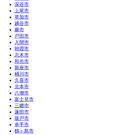
深谷市
上尾市
草加市
越谷市
蕨市
戸田市
入間市
朝霞市
志木市
和光市
新座市
桶川市
久喜市
北本市
八潮市
富士見市
三郷市
蓮田市
坂戸市
幸手市
鶴ヶ島市