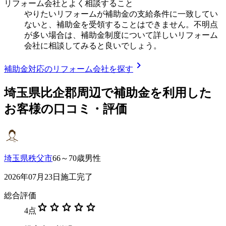
リフォーム会社とよく相談すること
やりたいリフォームが補助金の支給条件に一致してい
ないと、補助金を受領することはできません。不明点
が多い場合は、補助金制度について詳しいリフォーム
会社に相談してみると良いでしょう。
chevron_right
補助金対応のリフォーム会社を探す
埼玉県比企郡
周辺で補助金を利用した
お客様の口コミ・評価
埼玉県秩父市
66～70歳男性
2026年07月23日施工完了
総合評価
star
star
star
star
star
4
点