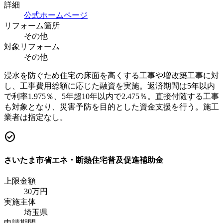
詳細
公式ホームページ
リフォーム箇所
その他
対象リフォーム
その他
浸水を防ぐため住宅の床面を高くする工事や増改築工事に対
し、工事費用総額に応じた融資を実施。返済期間は5年以内
で利率1.975％、5年超10年以内で2.475％。直接付随する工事
も対象となり、災害予防を目的とした資金支援を行う。施工
業者は指定なし。
check_circle
さいたま市省エネ・断熱住宅普及促進補助金
上限金額
30
万円
実施主体
埼玉県
申請期間