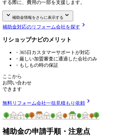
する際に、費用の一部を支援します。
keyboard_arrow_down
keyboard_arrow_down
補助金情報をさらに表示する
chevron_right
補助金対応のリフォーム会社を探す
リショップナビの
メ
リ
ッ
ト
・365日カスタマーサポートが対応
・厳しい加盟審査に通過した会社のみ
・もしもの時の保証
ここから
お問い合わせ
できます
chevron_right
無料
リフォーム会社一括見積もり依頼
補助金の申請手順・注意点