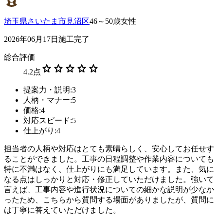
埼玉県さいたま市見沼区
46～50歳女性
2026年06月17日施工完了
総合評価
star
star
star
star
star
4.2
点
提案力・説明:3
人柄・マナー:5
価格:4
対応スピード:5
仕上がり:4
担当者の人柄や対応はとても素晴らしく、安心してお任せす
ることができました。工事の日程調整や作業内容についても
特に不満はなく、仕上がりにも満足しています。また、気に
なる点はしっかりと対応・修正していただけました。強いて
言えば、工事内容や進行状況についての細かな説明が少なか
ったため、こちらから質問する場面がありましたが、質問に
は丁寧に答えていただけました。