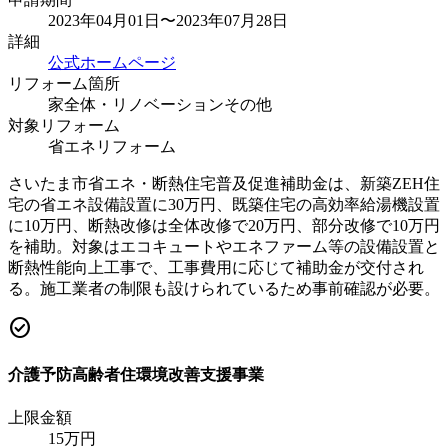
2023年04月01日〜2023年07月28日
詳細
公式ホームページ
リフォーム箇所
家全体・リノベーション
その他
対象リフォーム
省エネリフォーム
さいたま市省エネ・断熱住宅普及促進補助金は、新築ZEH住
宅の省エネ設備設置に30万円、既築住宅の高効率給湯機設置
に10万円、断熱改修は全体改修で20万円、部分改修で10万円
を補助。対象はエコキュートやエネファーム等の設備設置と
断熱性能向上工事で、工事費用に応じて補助金が交付され
る。施工業者の制限も設けられているため事前確認が必要。
check_circle
介護予防高齢者住環境改善支援事業
上限金額
15
万円