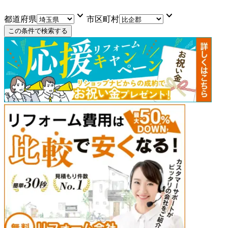
keyboard_arrow_down
keyboard_arrow_down
都道府県
市区町村
この条件で検索する