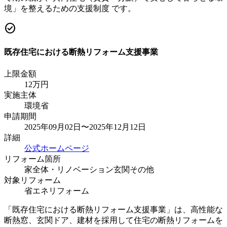
境」を整えるための支援制度 です。
check_circle
既存住宅における断熱リフォーム支援事業
上限金額
12
万円
実施主体
環境省
申請期間
2025年09月02日〜2025年12月12日
詳細
公式ホームページ
リフォーム箇所
家全体・リノベーション
玄関
その他
対象リフォーム
省エネリフォーム
「既存住宅における断熱リフォーム支援事業」は、高性能な
断熱窓、玄関ドア、建材を採用して住宅の断熱リフォームを