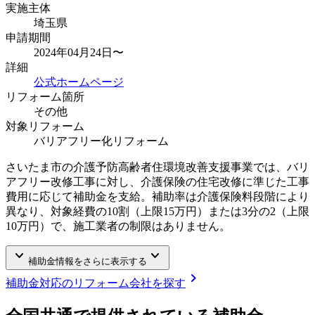
実施主体
埼玉県
申請期間
2024年04月24日〜
詳細
公式ホームページ
リフォーム箇所
その他
対象リフォーム
バリアフリー化リフォーム
さいたま市の介護予防高齢者住環境改善支援事業では、バリ
アフリー改修工事に対し、介護保険の住宅改修に準じた工事
費用に応じて補助金を支給。補助率は介護保険料段階により
異なり、対象経費の10割（上限15万円）または3分の2（上限
10万円）で、施工業者の制限はありません。
keyboard_arrow_down
keyboard_arrow_down
補助金情報をさらに表示する
chevron_right
補助金対応のリフォーム会社を探す