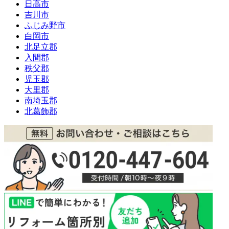
日高市
吉川市
ふじみ野市
白岡市
北足立郡
入間郡
秩父郡
児玉郡
大里郡
南埼玉郡
北葛飾郡