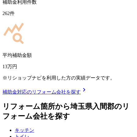
補助金利用件数
262
件
平均補助金額
13
万円
※リショップナビを利用した方の実績データです。
chevron_right
補助金対応のリフォーム会社を探す
リフォーム箇所から
埼玉県入間郡
のリ
フォーム会社を探す
キッチン
トイレ