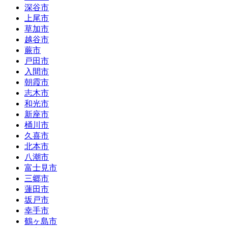
深谷市
上尾市
草加市
越谷市
蕨市
戸田市
入間市
朝霞市
志木市
和光市
新座市
桶川市
久喜市
北本市
八潮市
富士見市
三郷市
蓮田市
坂戸市
幸手市
鶴ヶ島市