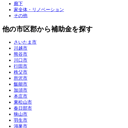
廊下
家全体・リノベーション
その他
他の市区郡から補助金を探す
さいたま市
川越市
熊谷市
川口市
行田市
秩父市
所沢市
飯能市
加須市
本庄市
東松山市
春日部市
狭山市
羽生市
鴻巣市