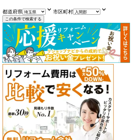
keyboard_arrow_down
keyboard_arrow_down
都道府県
市区町村
この条件で検索する