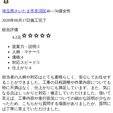
埼玉県さいたま市見沼区
46～50歳女性
2026年06月17日施工完了
総合評価
star
star
star
star
star
4.2
点
提案力・説明:3
人柄・マナー:5
価格:4
対応スピード:5
仕上がり:4
担当者の人柄や対応はとても素晴らしく、安心してお任せす
ることができました。工事の日程調整や作業内容についても
特に不満はなく、仕上がりにも満足しています。また、気に
なる点はしっかりと対応・修正していただけました。強いて
言えば、工事内容や進行状況についての細かな説明が少なか
ったため、こちらから質問する場面がありましたが、質問に
は丁寧に答えていただけました。