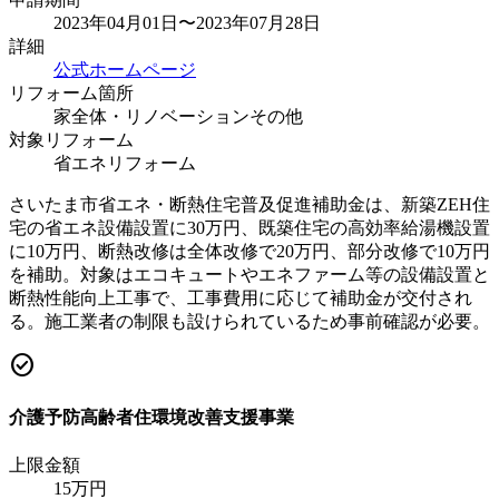
2023年04月01日〜2023年07月28日
詳細
公式ホームページ
リフォーム箇所
家全体・リノベーション
その他
対象リフォーム
省エネリフォーム
さいたま市省エネ・断熱住宅普及促進補助金は、新築ZEH住
宅の省エネ設備設置に30万円、既築住宅の高効率給湯機設置
に10万円、断熱改修は全体改修で20万円、部分改修で10万円
を補助。対象はエコキュートやエネファーム等の設備設置と
断熱性能向上工事で、工事費用に応じて補助金が交付され
る。施工業者の制限も設けられているため事前確認が必要。
check_circle
介護予防高齢者住環境改善支援事業
上限金額
15
万円