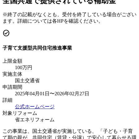
全国共通で提供されている補助金
※終了の記載がなくとも、受付を終了している場合がござい
ます。詳細については各HPを確認ください。
check_circle
子育て支援型共同住宅推進事業
上限金額
100
万円
実施主体
国土交通省
申請期間
2025年04月01日〜2026年02月27日
詳細
公式ホームページ
対象リフォーム
省エネリフォーム
この事業は、国土交通省が実施している、 「子ども・子育
て期の親が、共同住宅（賃貸・分譲）で安心して暮らせる環