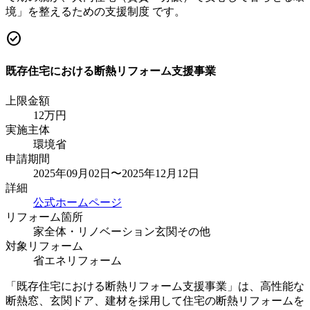
境」を整えるための支援制度 です。
check_circle
既存住宅における断熱リフォーム支援事業
上限金額
12
万円
実施主体
環境省
申請期間
2025年09月02日〜2025年12月12日
詳細
公式ホームページ
リフォーム箇所
家全体・リノベーション
玄関
その他
対象リフォーム
省エネリフォーム
「既存住宅における断熱リフォーム支援事業」は、高性能な
断熱窓、玄関ドア、建材を採用して住宅の断熱リフォームを