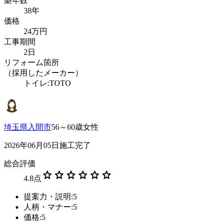
築年数
38年
価格
24万円
工事期間
2日
リフォーム箇所
（採用したメーカー）
トイレ:TOTO
埼玉県入間市
56～60歳女性
2026年06月05日施工完了
総合評価
star
star
star
star
star
star
4.8
点
提案力・説明:5
人柄・マナー:5
価格:5