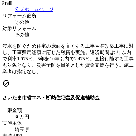
詳細
公式ホームページ
リフォーム箇所
その他
対象リフォーム
その他
浸水を防ぐため住宅の床面を高くする工事や増改築工事に対
し、工事費用総額に応じた融資を実施。返済期間は5年以内
で利率1.975％、5年超10年以内で2.475％。直接付随する工事
も対象となり、災害予防を目的とした資金支援を行う。施工
業者は指定なし。
check_circle
さいたま市省エネ・断熱住宅普及促進補助金
上限金額
30
万円
実施主体
埼玉県
申請期間