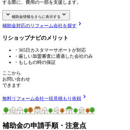
する際に、費用の一部を支援します。
keyboard_arrow_down
keyboard_arrow_down
補助金情報をさらに表示する
chevron_right
補助金対応のリフォーム会社を探す
リショップナビの
メ
リ
ッ
ト
・365日カスタマーサポートが対応
・厳しい加盟審査に通過した会社のみ
・もしもの時の保証
ここから
お問い合わせ
できます
chevron_right
無料
リフォーム会社一括見積もり依頼
補助金の申請手順・注意点