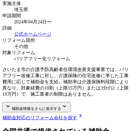
実施主体
埼玉県
申請期間
2024年04月24日〜
詳細
公式ホームページ
リフォーム箇所
その他
対象リフォーム
バリアフリー化リフォーム
さいたま市の介護予防高齢者住環境改善支援事業では、バリ
アフリー改修工事に対し、介護保険の住宅改修に準じた工事
費用に応じて補助金を支給。補助率は介護保険料段階により
異なり、対象経費の10割（上限15万円）または3分の2（上限
10万円）で、施工業者の制限はありません。
keyboard_arrow_down
keyboard_arrow_down
補助金情報をさらに表示する
chevron_right
補助金対応のリフォーム会社を探す