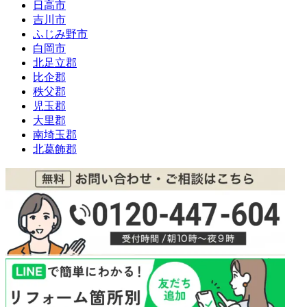
日高市
吉川市
ふじみ野市
白岡市
北足立郡
比企郡
秩父郡
児玉郡
大里郡
南埼玉郡
北葛飾郡