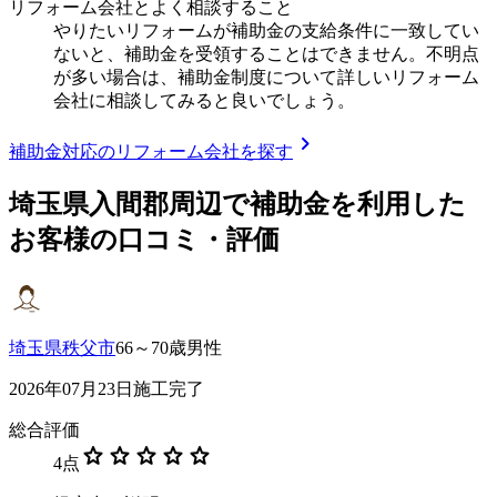
リフォーム会社とよく相談すること
やりたいリフォームが補助金の支給条件に一致してい
ないと、補助金を受領することはできません。不明点
が多い場合は、補助金制度について詳しいリフォーム
会社に相談してみると良いでしょう。
chevron_right
補助金対応のリフォーム会社を探す
埼玉県入間郡
周辺で補助金を利用した
お客様の口コミ・評価
埼玉県秩父市
66～70歳男性
2026年07月23日施工完了
総合評価
star
star
star
star
star
4
点