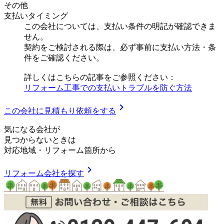
その他
支払いタイミング
この会社については、支払い条件の明記が確認できま
せん。
契約をご検討される際は、必ず事前に支払い方法・条
件をご確認ください。
詳しくはこちらの記事をご参照ください：
リフォーム工事での支払いトラブルを防ぐ方法
chevron_right
この会社に見積もり依頼をする
気
に
な
る
会
社
が
見つからないときは
対応地域
・
リフォーム箇所
から
chevron_right
リフォーム会社を探す