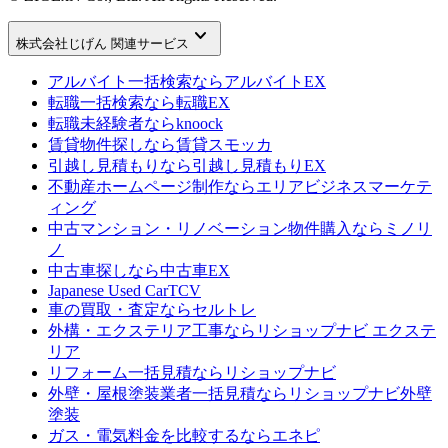
keyboard_arrow_down
株式会社じげん 関連サービス
アルバイト一括検索なら
アルバイトEX
転職一括検索なら
転職EX
転職未経験者なら
knoock
賃貸物件探しなら
賃貸スモッカ
引越し見積もりなら
引越し見積もりEX
不動産ホームページ制作なら
エリアビジネスマーケテ
ィング
中古マンション・リノベーション物件購入なら
ミノリ
ノ
中古車探しなら
中古車EX
Japanese Used Car
TCV
車の買取・査定なら
セルトレ
外構・エクステリア工事なら
リショップナビ エクステ
リア
リフォーム一括見積なら
リショップナビ
外壁・屋根塗装業者一括見積なら
リショップナビ外壁
塗装
ガス・電気料金を比較するなら
エネピ