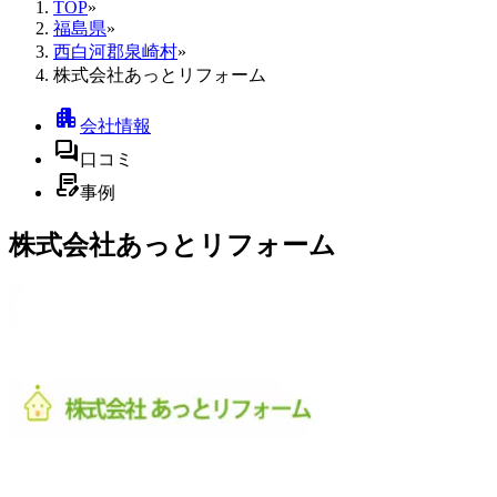
TOP
»
福島県
»
西白河郡泉崎村
»
株式会社あっとリフォーム
apartment
会社情報
forum
口コミ
contract_edit
事例
株式会社あっとリフォーム