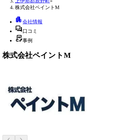
上伊那郡辰野町
»
株式会社ペイントM
apartment
会社情報
forum
口コミ
contract_edit
事例
株式会社ペイントM
chevron_left
chevron_right