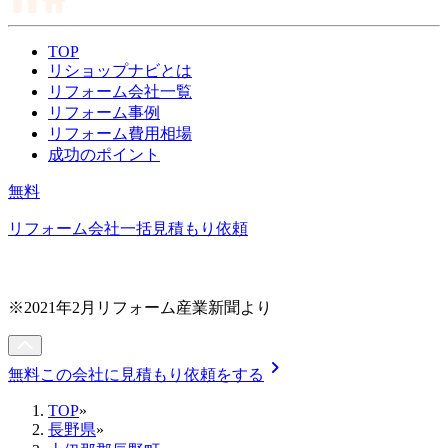
TOP
リショップナビとは
リフォーム会社一覧
リフォーム事例
リフォーム費用相場
成功のポイント
無料
リフォーム会社一括見積もり依頼
※2021年2月リフォーム産業新聞より
chevron_right
無料
この会社に見積もり依頼をする
TOP
»
長野県
»