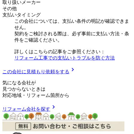
取り扱いメーカー
その他
支払いタイミング
この会社については、支払い条件の明記が確認できま
せん。
契約をご検討される際は、必ず事前に支払い方法・条
件をご確認ください。
詳しくはこちらの記事をご参照ください：
リフォーム工事での支払いトラブルを防ぐ方法
chevron_right
この会社に見積もり依頼をする
気
に
な
る
会
社
が
見つからないときは
対応地域
・
リフォーム箇所
から
chevron_right
リフォーム会社を探す