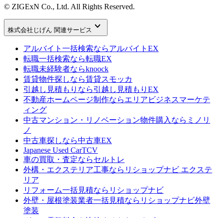
© ZIGExN Co., Ltd. All Rights Reserved.
keyboard_arrow_down
株式会社じげん 関連サービス
アルバイト一括検索なら
アルバイトEX
転職一括検索なら
転職EX
転職未経験者なら
knoock
賃貸物件探しなら
賃貸スモッカ
引越し見積もりなら
引越し見積もりEX
不動産ホームページ制作なら
エリアビジネスマーケテ
ィング
中古マンション・リノベーション物件購入なら
ミノリ
ノ
中古車探しなら
中古車EX
Japanese Used Car
TCV
車の買取・査定なら
セルトレ
外構・エクステリア工事なら
リショップナビ エクステ
リア
リフォーム一括見積なら
リショップナビ
外壁・屋根塗装業者一括見積なら
リショップナビ外壁
塗装