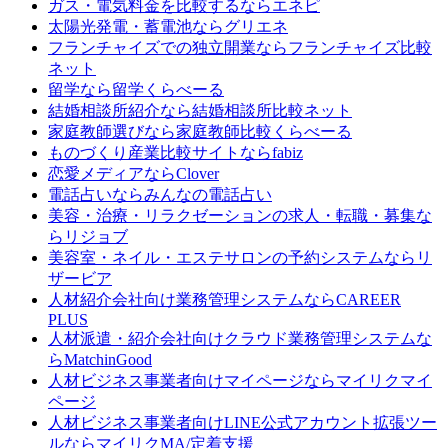
ガス・電気料金を比較するなら
エネピ
太陽光発電・蓄電池なら
グリエネ
フランチャイズでの独立開業なら
フランチャイズ比較
ネット
留学なら
留学くらべーる
結婚相談所紹介なら
結婚相談所比較ネット
家庭教師選びなら
家庭教師比較くらべーる
ものづくり産業比較サイトなら
fabiz
恋愛メディアなら
Clover
電話占いなら
みんなの電話占い
美容・治療・リラクゼーションの求人・転職・募集な
ら
リジョブ
美容室・ネイル・エステサロンの予約システムなら
リ
ザービア
人材紹介会社向け業務管理システムなら
CAREER
PLUS
人材派遣・紹介会社向けクラウド業務管理システムな
ら
MatchinGood
人材ビジネス事業者向けマイページなら
マイリクマイ
ページ
人材ビジネス事業者向けLINE公式アカウント拡張ツー
ルなら
マイリクMA/定着支援