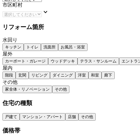
市区町村
keyboard_arrow_down
リフォーム箇所
水回り
キッチン
トイレ
洗面所
お風呂・浴室
屋外
カーポート・ガレージ
ウッドデッキ
テラス・サンルーム
エントラ
屋内
階段
玄関
リビング
ダイニング
洋室
和室
廊下
その他
家全体・リノベーション
その他
住宅の種類
戸建て
マンション・アパート
店舗
その他
価格帯