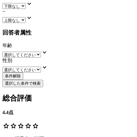
keyboard_arrow_down
~
keyboard_arrow_down
回答者属性
年齢
keyboard_arrow_down
性別
keyboard_arrow_down
条件解除
選択した条件で検索
総合評価
4.4
点
star
star
star
star
star