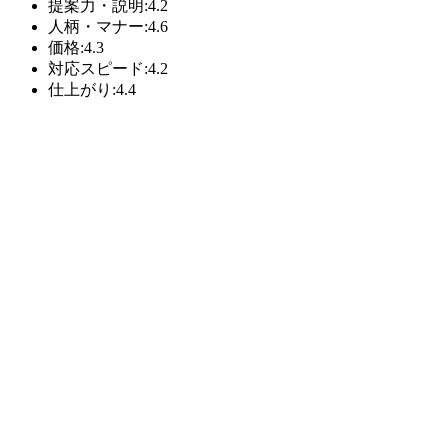
提案力・説明:4.2
人柄・マナー:4.6
価格:4.3
対応スピード:4.2
仕上がり:4.4