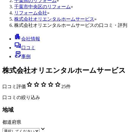
千葉県のリフォーム
»
千葉市中央区のリフォーム
»
リフォーム会社
»
株式会社オリエンタルホームサービス
»
株式会社オリエンタルホームサービスの口コミ・評判
apartment
会社情報
forum
口コミ
contract_edit
事例
株式会社オリエンタルホームサービス
star
star
star
star
star
口コミ評価
25
件
口コミの絞り込み
地域
都道府県
keyboard_arrow_down