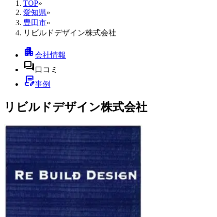
TOP
»
愛知県
»
豊田市
»
リビルドデザイン株式会社
apartment
会社情報
forum
口コミ
contract_edit
事例
リビルドデザイン株式会社