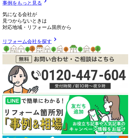
chevron_right
事例をもっと見る
気
に
な
る
会
社
が
見つからないときは
対応地域
・
リフォーム箇所
から
chevron_right
リフォーム会社を探す