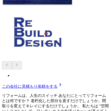
chevron_left
chevron_right
chevron_right
この会社に見積もり依頼をする
リフォームは、人生のスイッチ あなたにとってリフォーム
とは何ですか？ 老朽化した部分を直すだけでしょうか。間
取りを変えてキレイにするだけでしょうか。 私たちは ”空間