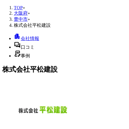
TOP
»
大阪府
»
豊中市
»
株式会社平松建設
apartment
会社情報
forum
口コミ
contract_edit
事例
株式会社平松建設