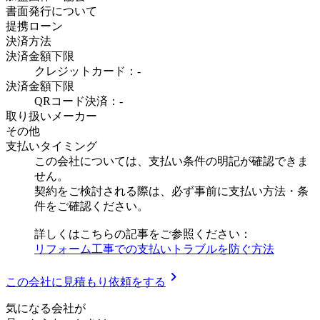
書面発行について
提携ローン
決済方法
決済金額下限
クレジットカード：-
決済金額下限
QRコード決済：-
取り扱いメーカー
その他
支払いタイミング
この会社については、支払い条件の明記が確認できま
せん。
契約をご検討される際は、必ず事前に支払い方法・条
件をご確認ください。
詳しくはこちらの記事をご参照ください：
リフォーム工事での支払いトラブルを防ぐ方法
chevron_right
この会社に見積もり依頼をする
気
に
な
る
会
社
が