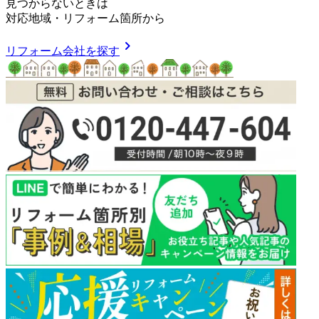
見つからないときは
対応地域
・
リフォーム箇所
から
chevron_right
リフォーム会社を探す