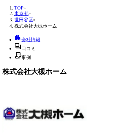
TOP
»
東京都
»
世田谷区
»
株式会社大槻ホーム
apartment
会社情報
forum
口コミ
contract_edit
事例
株式会社大槻ホーム