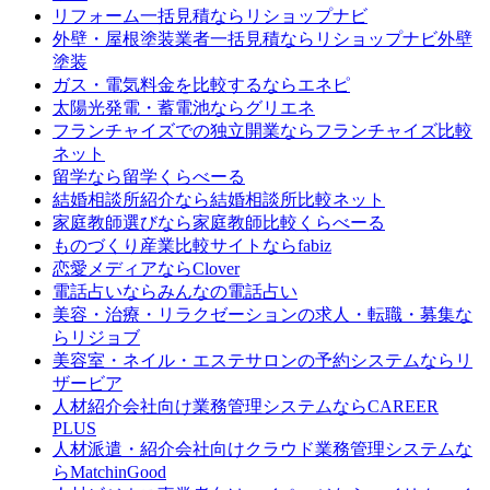
リフォーム一括見積なら
リショップナビ
外壁・屋根塗装業者一括見積なら
リショップナビ外壁
塗装
ガス・電気料金を比較するなら
エネピ
太陽光発電・蓄電池なら
グリエネ
フランチャイズでの独立開業なら
フランチャイズ比較
ネット
留学なら
留学くらべーる
結婚相談所紹介なら
結婚相談所比較ネット
家庭教師選びなら
家庭教師比較くらべーる
ものづくり産業比較サイトなら
fabiz
恋愛メディアなら
Clover
電話占いなら
みんなの電話占い
美容・治療・リラクゼーションの求人・転職・募集な
ら
リジョブ
美容室・ネイル・エステサロンの予約システムなら
リ
ザービア
人材紹介会社向け業務管理システムなら
CAREER
PLUS
人材派遣・紹介会社向けクラウド業務管理システムな
ら
MatchinGood