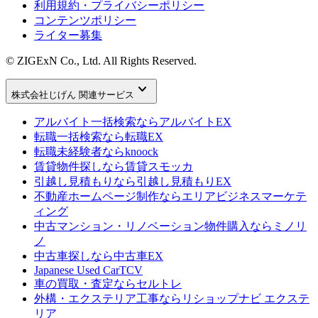
利用規約・プライバシーポリシー
コンテンツポリシー
ライター募集
© ZIGExN Co., Ltd. All Rights Reserved.
keyboard_arrow_down
株式会社じげん 関連サービス
アルバイト一括検索なら
アルバイトEX
転職一括検索なら
転職EX
転職未経験者なら
knoock
賃貸物件探しなら
賃貸スモッカ
引越し見積もりなら
引越し見積もりEX
不動産ホームページ制作なら
エリアビジネスマーケテ
ィング
中古マンション・リノベーション物件購入なら
ミノリ
ノ
中古車探しなら
中古車EX
Japanese Used Car
TCV
車の買取・査定なら
セルトレ
外構・エクステリア工事なら
リショップナビ エクステ
リア