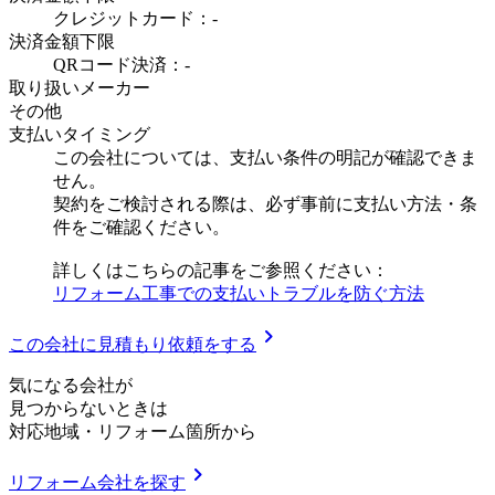
クレジットカード：-
決済金額下限
QRコード決済：-
取り扱いメーカー
その他
支払いタイミング
この会社については、支払い条件の明記が確認できま
せん。
契約をご検討される際は、必ず事前に支払い方法・条
件をご確認ください。
詳しくはこちらの記事をご参照ください：
リフォーム工事での支払いトラブルを防ぐ方法
chevron_right
この会社に見積もり依頼をする
気
に
な
る
会
社
が
見つからないときは
対応地域
・
リフォーム箇所
から
chevron_right
リフォーム会社を探す