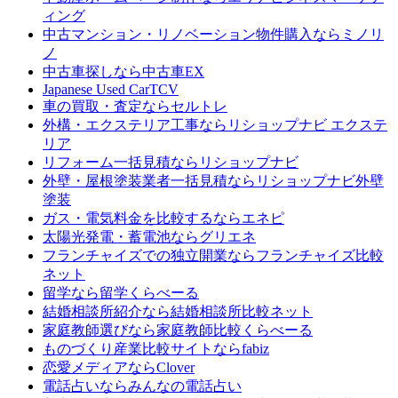
ィング
中古マンション・リノベーション物件購入なら
ミノリ
ノ
中古車探しなら
中古車EX
Japanese Used Car
TCV
車の買取・査定なら
セルトレ
外構・エクステリア工事なら
リショップナビ エクステ
リア
リフォーム一括見積なら
リショップナビ
外壁・屋根塗装業者一括見積なら
リショップナビ外壁
塗装
ガス・電気料金を比較するなら
エネピ
太陽光発電・蓄電池なら
グリエネ
フランチャイズでの独立開業なら
フランチャイズ比較
ネット
留学なら
留学くらべーる
結婚相談所紹介なら
結婚相談所比較ネット
家庭教師選びなら
家庭教師比較くらべーる
ものづくり産業比較サイトなら
fabiz
恋愛メディアなら
Clover
電話占いなら
みんなの電話占い