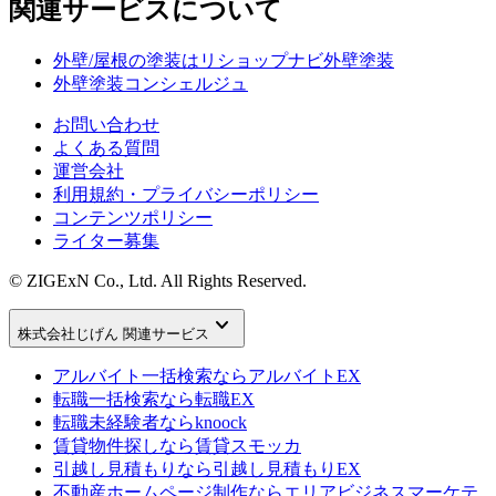
関連サービスについて
外壁/屋根の塗装はリショップナビ外壁塗装
外壁塗装コンシェルジュ
お問い合わせ
よくある質問
運営会社
利用規約・プライバシーポリシー
コンテンツポリシー
ライター募集
© ZIGExN Co., Ltd. All Rights Reserved.
keyboard_arrow_down
株式会社じげん 関連サービス
アルバイト一括検索なら
アルバイトEX
転職一括検索なら
転職EX
転職未経験者なら
knoock
賃貸物件探しなら
賃貸スモッカ
引越し見積もりなら
引越し見積もりEX
不動産ホームページ制作なら
エリアビジネスマーケテ