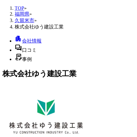
TOP
»
福岡県
»
久留米市
»
株式会社ゆう建設工業
apartment
会社情報
forum
口コミ
contract_edit
事例
株式会社ゆう建設工業