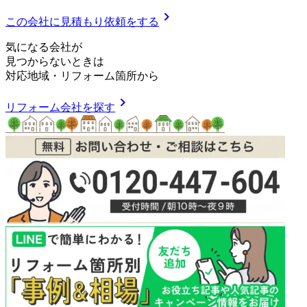
chevron_right
この会社に見積もり依頼をする
気
に
な
る
会
社
が
見つからないときは
対応地域
・
リフォーム箇所
から
chevron_right
リフォーム会社を探す