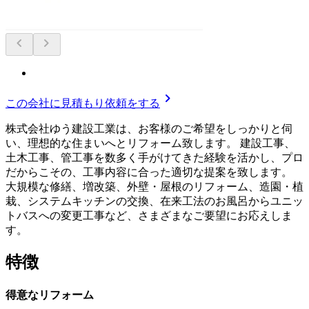
chevron_left
chevron_right
chevron_right
この会社に見積もり依頼をする
株式会社ゆう建設工業は、お客様のご希望をしっかりと伺
い、理想的な住まいへとリフォーム致します。 建設工事、
土木工事、管工事を数多く手がけてきた経験を活かし、プロ
だからこその、工事内容に合った適切な提案を致します。
大規模な修繕、増改築、外壁・屋根のリフォーム、造園・植
栽、システムキッチンの交換、在来工法のお風呂からユニッ
トバスへの変更工事など、さまざまなご要望にお応えしま
す。
特徴
得意なリフォーム