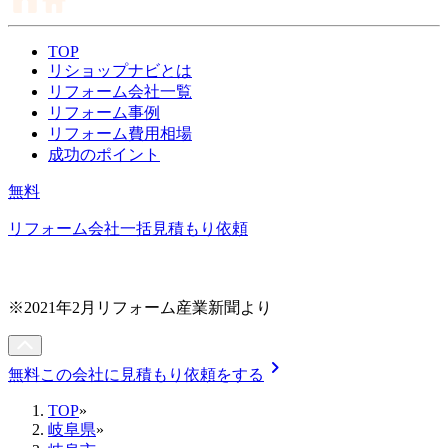
TOP
リショップナビとは
リフォーム会社一覧
リフォーム事例
リフォーム費用相場
成功のポイント
無料
リフォーム会社一括見積もり依頼
※2021年2月リフォーム産業新聞より
chevron_right
無料
この会社に見積もり依頼をする
TOP
»
岐阜県
»