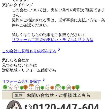
支払いタイミング
この会社については、支払い条件の明記が確認できま
せん。
契約をご検討される際は、必ず事前に支払い方法・条
件をご確認ください。
詳しくはこちらの記事をご参照ください：
リフォーム工事での支払いトラブルを防ぐ方法
chevron_right
この会社に見積もり依頼をする
気
に
な
る
会
社
が
見つからないときは
対応地域
・
リフォーム箇所
から
chevron_right
リフォーム会社を探す