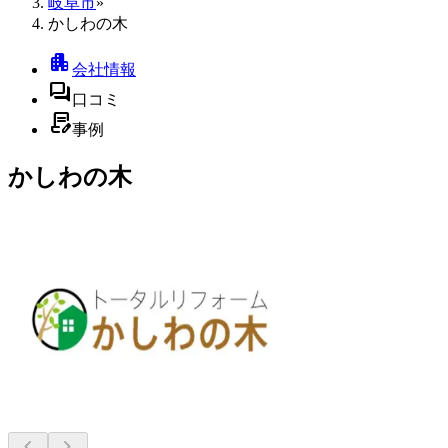
岐阜市
»
かしわの木
apartment
会社情報
forum
口コミ
contract_edit
事例
かしわの木
chevron_left
chevron_right