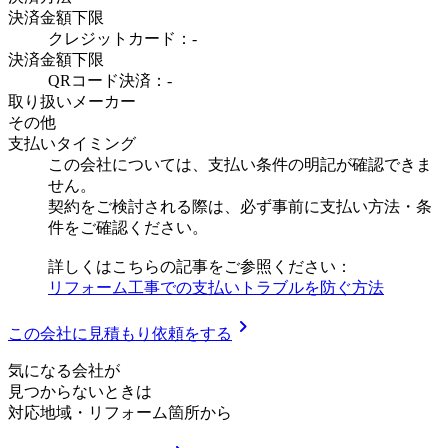
決済金額下限
クレジットカード：-
決済金額下限
QRコード決済：-
取り扱いメーカー
その他
支払いタイミング
この会社については、支払い条件の明記が確認できま
せん。
契約をご検討される際は、必ず事前に支払い方法・条
件をご確認ください。
詳しくはこちらの記事をご参照ください：
リフォーム工事での支払いトラブルを防ぐ方法
chevron_right
この会社に見積もり依頼をする
気
に
な
る
会
社
が
見つからないときは
対応地域
・
リフォーム箇所
から