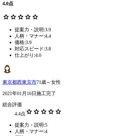
4.0
点
star
star
star
star
star
提案力・説明:3.9
人柄・マナー:4.4
価格:3.9
対応スピード:3.8
仕上がり:4.0
東京都西東京市
71歳～女性
2021年01月16日施工完了
総合評価
star
star
star
star
star
4.4
点
提案力・説明:5
人柄・マナー:4