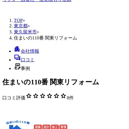
TOP
»
東京都
»
東久留米市
»
住まいの110番 関東リフォーム
apartment
会社情報
forum
口コミ
contract_edit
事例
住まいの110番 関東リフォーム
star
star
star
star
star
star
口コミ評価
8
件