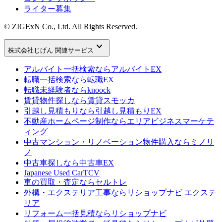
ライター募集
© ZIGExN Co., Ltd. All Rights Reserved.
keyboard_arrow_down
株式会社じげん 関連サービス
アルバイト一括検索なら
アルバイトEX
転職一括検索なら
転職EX
転職未経験者なら
knoock
賃貸物件探しなら
賃貸スモッカ
引越し見積もりなら
引越し見積もりEX
不動産ホームページ制作なら
エリアビジネスマーケテ
ィング
中古マンション・リノベーション物件購入なら
ミノリ
ノ
中古車探しなら
中古車EX
Japanese Used Car
TCV
車の買取・査定なら
セルトレ
外構・エクステリア工事なら
リショップナビ エクステ
リア
リフォーム一括見積なら
リショップナビ