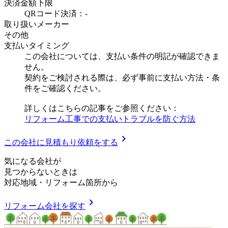
決済金額下限
QRコード決済：-
取り扱いメーカー
その他
支払いタイミング
この会社については、支払い条件の明記が確認できま
せん。
契約をご検討される際は、必ず事前に支払い方法・条
件をご確認ください。
詳しくはこちらの記事をご参照ください：
リフォーム工事での支払いトラブルを防ぐ方法
chevron_right
この会社に見積もり依頼をする
気
に
な
る
会
社
が
見つからないときは
対応地域
・
リフォーム箇所
から
chevron_right
リフォーム会社を探す