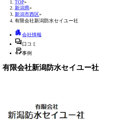
TOP
»
新潟県
»
新潟市西区
»
有限会社新潟防水セイユー社
apartment
会社情報
forum
口コミ
contract_edit
事例
有限会社新潟防水セイユー社