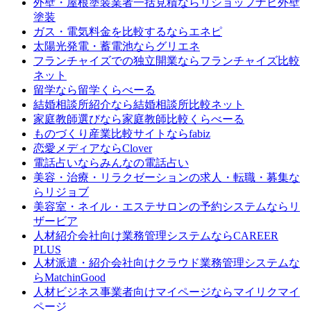
外壁・屋根塗装業者一括見積なら
リショップナビ外壁
塗装
ガス・電気料金を比較するなら
エネピ
太陽光発電・蓄電池なら
グリエネ
フランチャイズでの独立開業なら
フランチャイズ比較
ネット
留学なら
留学くらべーる
結婚相談所紹介なら
結婚相談所比較ネット
家庭教師選びなら
家庭教師比較くらべーる
ものづくり産業比較サイトなら
fabiz
恋愛メディアなら
Clover
電話占いなら
みんなの電話占い
美容・治療・リラクゼーションの求人・転職・募集な
ら
リジョブ
美容室・ネイル・エステサロンの予約システムなら
リ
ザービア
人材紹介会社向け業務管理システムなら
CAREER
PLUS
人材派遣・紹介会社向けクラウド業務管理システムな
ら
MatchinGood
人材ビジネス事業者向けマイページなら
マイリクマイ
ページ