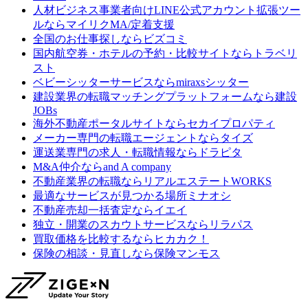
人材ビジネス事業者向けLINE公式アカウント拡張ツー
ルなら
マイリクMA/定着支援
全国のお仕事探しなら
ビズコミ
国内航空券・ホテルの予約・比較サイトなら
トラベリ
スト
ベビーシッターサービスなら
miraxsシッター
建設業界の転職マッチングプラットフォームなら
建設
JOBs
海外不動産ポータルサイトなら
セカイプロパティ
メーカー専門の転職エージェントなら
タイズ
運送業専門の求人・転職情報なら
ドラピタ
M&A仲介なら
and A company
不動産業界の転職なら
リアルエステートWORKS
最適なサービスが見つかる場所
ミナオシ
不動産売却一括査定なら
イエイ
独立・開業のスカウトサービスなら
リラパス
買取価格を比較するなら
ヒカカク！
保険の相談・見直しなら
保険マンモス