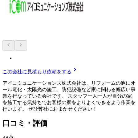
chevron_left
chevron_right
chevron_right
この会社に見積もり依頼をする
アイコミュニケーションズ株式会社は、リフォームの他にオ
ール電化・太陽光の施工、防犯設備など家に関わる幅広い事
業を行なっている会社です。 スタッフ一人一人が自分の家
を施工する気持ちでお客様の家をよりよくできるよう作業を
行います。 ぜひ弊社におまかせください！
口コミ・評価
4.6
点