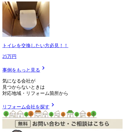
トイレを交換したい方必見！！
25万円
chevron_right
事例をもっと見る
気
に
な
る
会
社
が
見つからないときは
対応地域
・
リフォーム箇所
から
chevron_right
リフォーム会社を探す