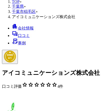
TOP
»
千葉県
»
千葉市稲毛区
»
アイコミュニケーションズ株式会社
apartment
会社情報
forum
口コミ
contract_edit
事例
アイコミュニケーションズ株式会社
star
star
star
star
star
star
口コミ評価
4
件