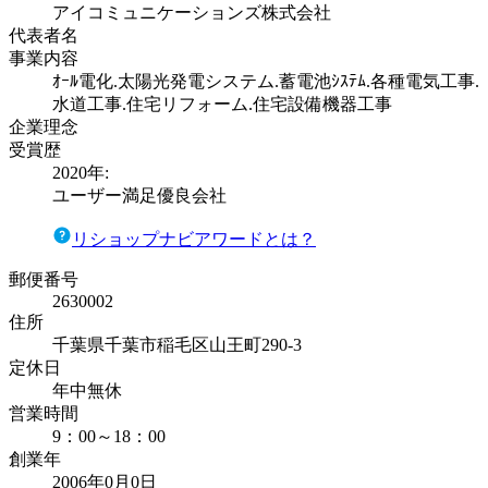
アイコミュニケーションズ株式会社
代表者名
事業内容
ｵｰﾙ電化.太陽光発電システム.蓄電池ｼｽﾃﾑ.各種電気工事.
水道工事.住宅リフォーム.住宅設備機器工事
企業理念
受賞歴
2020
年:
ユーザー満足優良会社
リショップナビアワードとは？
郵便番号
2630002
住所
千葉県千葉市稲毛区山王町290-3
定休日
年中無休
営業時間
9：00～18：00
創業年
2006年0月0日