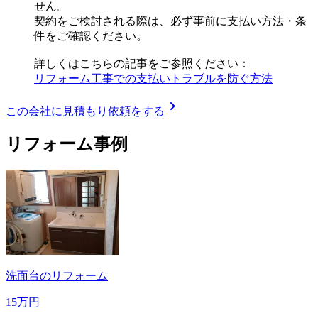
せん。
契約をご検討される際は、必ず事前に支払い方法・条
件をご確認ください。
詳しくはこちらの記事をご参照ください：
リフォーム工事での支払いトラブルを防ぐ方法
chevron_right
この会社に見積もり依頼をする
リフォーム事例
洗面台のリフォーム
15万円