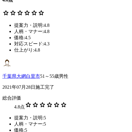
star
star
star
star
star
star
提案力・説明:4.8
人柄・マナー:4.8
価格:4.5
対応スピード:4.3
仕上がり:4.8
千葉県大網白里市
51～55歳男性
2021年07月28日施工完了
総合評価
star
star
star
star
star
star
4.8
点
提案力・説明:5
人柄・マナー:5
価格:5