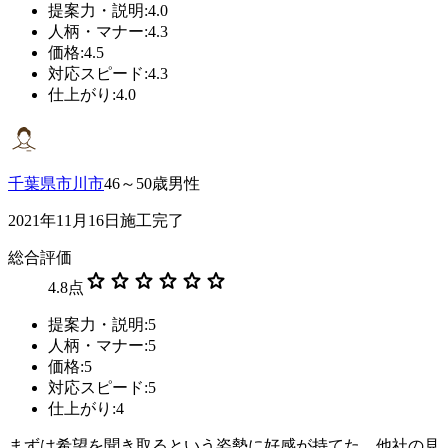
提案力・説明:4.0
人柄・マナー:4.3
価格:4.5
対応スピード:4.3
仕上がり:4.0
千葉県市川市
46～50歳男性
2021年11月16日施工完了
総合評価
star
star
star
star
star
star
4.8
点
提案力・説明:5
人柄・マナー:5
価格:5
対応スピード:5
仕上がり:4
まずは希望を聞き取るという姿勢に好感が持てた。他社の見