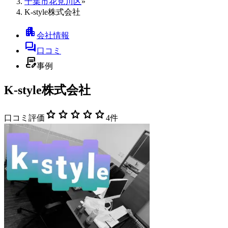
千葉市花見川区
»
K-style株式会社
apartment
会社情報
forum
口コミ
contract_edit
事例
K-style株式会社
star
star
star
star
star
口コミ評価
4
件