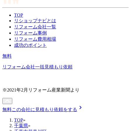
TOP
リショップナビとは
リフォーム会社一覧
リフォーム事例
リフォーム費用相場
成功のポイント
無料
リフォーム会社一括見積もり依頼
※2021年2月リフォーム産業新聞より
chevron_right
無料
この会社に見積もり依頼をする
TOP
»
千葉県
»