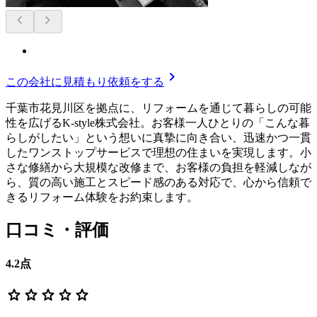
chevron_left
chevron_right
chevron_right
この会社に見積もり依頼をする
千葉市花見川区を拠点に、リフォームを通じて暮らしの可能
性を広げるK-style株式会社。お客様一人ひとりの「こんな暮
らしがしたい」という想いに真摯に向き合い、迅速かつ一貫
したワンストップサービスで理想の住まいを実現します。小
さな修繕から大規模な改修まで、お客様の負担を軽減しなが
ら、質の高い施工とスピード感のある対応で、心から信頼で
きるリフォーム体験をお約束します。
口コミ・評価
4.2
点
star
star
star
star
star