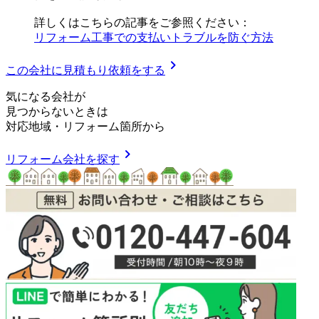
詳しくはこちらの記事をご参照ください：
リフォーム工事での支払いトラブルを防ぐ方法
chevron_right
この会社に見積もり依頼をする
気
に
な
る
会
社
が
見つからないときは
対応地域
・
リフォーム箇所
から
chevron_right
リフォーム会社を探す