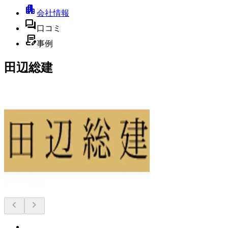
apartment
会社情報
forum
口コミ
contract_edit
事例
田辺総建
chevron_left
chevron_right