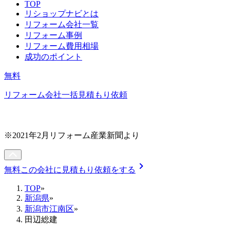
TOP
リショップナビとは
リフォーム会社一覧
リフォーム事例
リフォーム費用相場
成功のポイント
無料
リフォーム会社一括見積もり依頼
※2021年2月リフォーム産業新聞より
chevron_right
無料
この会社に見積もり依頼をする
TOP
»
新潟県
»
新潟市江南区
»
田辺総建