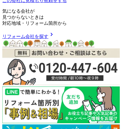
この会社に見積もり依頼をする
気
に
な
る
会
社
が
見つからないときは
対応地域
・
リフォーム箇所
から
chevron_right
リフォーム会社を探す