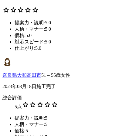
star
star
star
star
star
提案力・説明:5.0
人柄・マナー:5.0
価格:5.0
対応スピード:5.0
仕上がり:5.0
奈良県大和高田市
51～55歳女性
2023年08月18日施工完了
総合評価
star
star
star
star
star
5
点
提案力・説明:5
人柄・マナー:5
価格:5