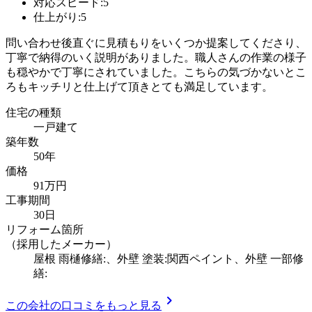
対応スピード:5
仕上がり:5
問い合わせ後直ぐに見積もりをいくつか提案してくださり、
丁寧で納得のいく説明がありました。職人さんの作業の様子
も穏やかで丁寧にされていました。こちらの気づかないとこ
ろもキッチリと仕上げて頂きとても満足しています。
住宅の種類
一戸建て
築年数
50年
価格
91万円
工事期間
30日
リフォーム箇所
（採用したメーカー）
屋根 雨樋修繕:、外壁 塗装:関西ペイント、外壁 一部修
繕:
chevron_right
この会社の口コミをもっと見る