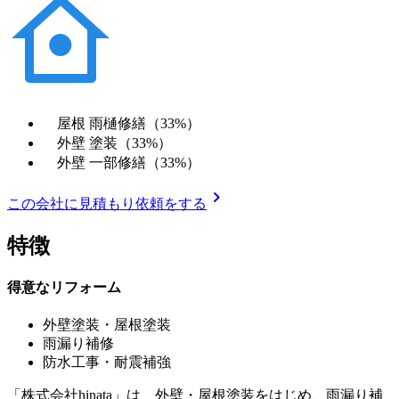
屋根 雨樋修繕（33%）
外壁 塗装（33%）
外壁 一部修繕（33%）
chevron_right
この会社に見積もり依頼をする
特徴
得意なリフォーム
外壁塗装・屋根塗装
雨漏り補修
防水工事・耐震補強
「株式会社hinata」は、外壁・屋根塗装をはじめ、雨漏り補