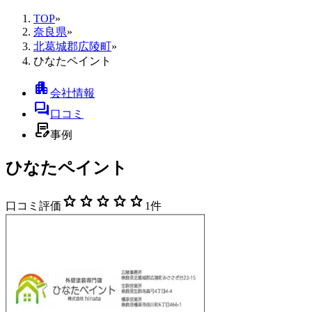
TOP
»
奈良県
»
北葛城郡広陵町
»
ひなたペイント
apartment
会社情報
forum
口コミ
contract_edit
事例
ひなたペイント
star
star
star
star
star
口コミ評価
1
件