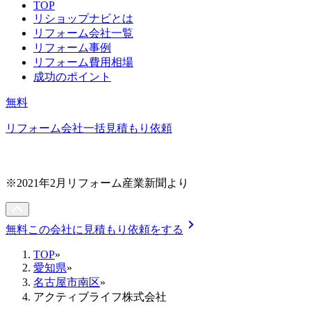
TOP
リショップナビとは
リフォーム会社一覧
リフォーム事例
リフォーム費用相場
成功のポイント
無料
リフォーム会社一括見積もり依頼
※2021年2月リフォーム産業新聞より
chevron_right
無料
この会社に見積もり依頼をする
TOP
»
愛知県
»
名古屋市南区
»
アクティブライフ株式会社