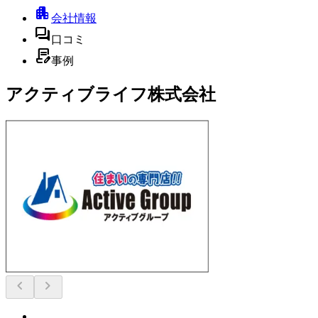
apartment
会社情報
forum
口コミ
contract_edit
事例
アクティブライフ株式会社
chevron_left
chevron_right