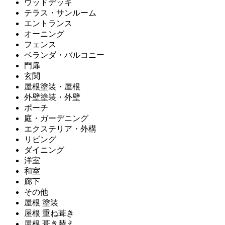
ウッドデッキ
テラス・サンルーム
エントランス
オーニング
フェンス
ベランダ・バルコニー
門扉
玄関
屋根塗装・屋根
外壁塗装・外壁
ポーチ
庭・ガーデニング
エクステリア・外構
リビング
ダイニング
洋室
和室
廊下
その他
屋根 塗装
屋根 重ね葺き
屋根 葺き替え