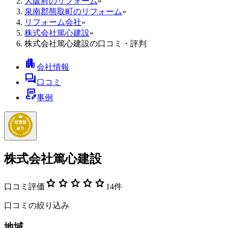
大阪府のリフォーム
»
泉南郡熊取町のリフォーム
»
リフォーム会社
»
株式会社篤心建設
»
株式会社篤心建設の口コミ・評判
apartment
会社情報
forum
口コミ
contract_edit
事例
株式会社篤心建設
star
star
star
star
star
口コミ評価
14
件
口コミの絞り込み
地域