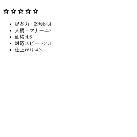
star
star
star
star
star
提案力・説明:4.4
人柄・マナー:4.7
価格:4.6
対応スピード:4.1
仕上がり:4.3