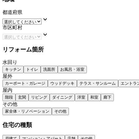
都道府県
keyboard_arrow_down
市区町村
keyboard_arrow_down
リフォーム箇所
水回り
キッチン
トイレ
洗面所
お風呂・浴室
屋外
カーポート・ガレージ
ウッドデッキ
テラス・サンルーム
エントラ
屋内
階段
玄関
リビング
ダイニング
洋室
和室
廊下
その他
家全体・リノベーション
その他
住宅の種類
戸建て
マンション・アパート
店舗
その他