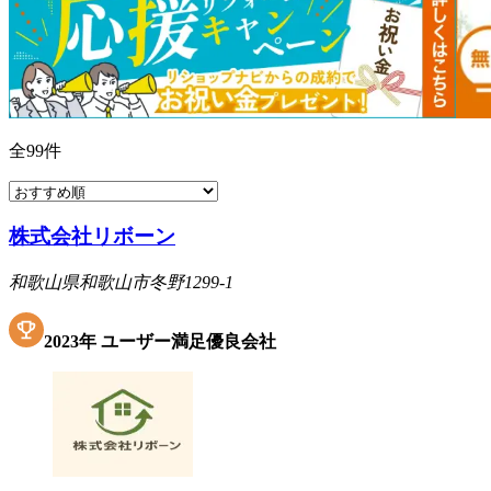
全
99
件
株式会社リボーン
和歌山県和歌山市冬野1299-1
2023
年
ユーザー満足優良会社