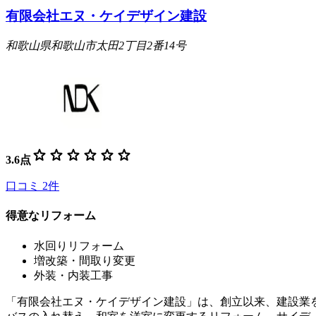
有限会社エヌ・ケイデザイン建設
和歌山県和歌山市太田2丁目2番14号
star
star
star
star
star
star
3.6
点
口コミ
2
件
得意なリフォーム
水回りリフォーム
増改築・間取り変更
外装・内装工事
「有限会社エヌ・ケイデザイン建設」は、創立以来、建設業