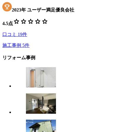
2023
年
ユーザー満足優良会社
star
star
star
star
star
4.5
点
口コミ
19
件
施工事例
5
件
リフォーム事例