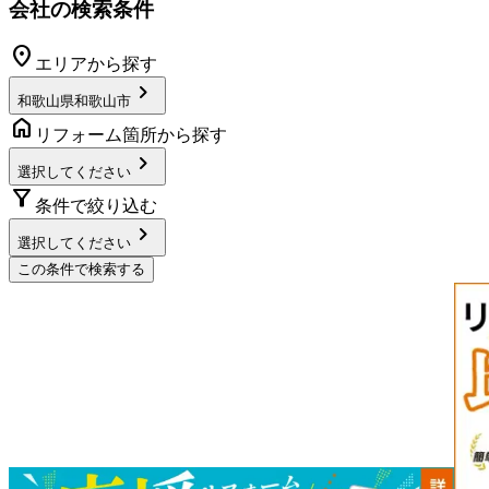
会社の検索条件
location_on
エリアから探す
chevron_right
和歌山県和歌山市
home
リフォーム箇所から探す
chevron_right
選択してください
filter_alt
条件で絞り込む
chevron_right
選択してください
この条件で検索する