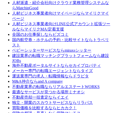
人材派遣・紹介会社向けクラウド業務管理システムな
ら
MatchinGood
人材ビジネス事業者向けマイページなら
マイリクマイ
ページ
人材ビジネス事業者向けLINE公式アカウント拡張ツー
ルなら
マイリクMA/定着支援
全国のお仕事探しなら
ビズコミ
国内航空券・ホテルの予約・比較サイトなら
トラベリ
スト
ベビーシッターサービスなら
miraxsシッター
建設業界の転職マッチングプラットフォームなら
建設
JOBs
海外不動産ポータルサイトなら
セカイプロパティ
メーカー専門の転職エージェントなら
タイズ
運送業専門の求人・転職情報なら
ドラピタ
M&A仲介なら
and A company
不動産業界の転職なら
リアルエステートWORKS
最適なサービスが見つかる場所
ミナオシ
不動産売却一括査定なら
イエイ
独立・開業のスカウトサービスなら
リラパス
買取価格を比較するなら
ヒカカク！