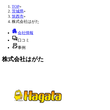
TOP
»
茨城県
»
筑西市
»
株式会社はがた
apartment
会社情報
forum
口コミ
contract_edit
事例
株式会社はがた