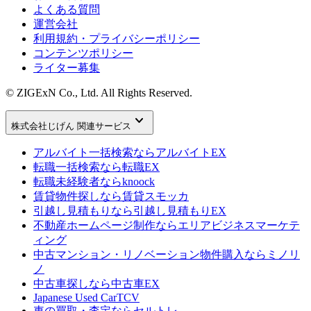
よくある質問
運営会社
利用規約・プライバシーポリシー
コンテンツポリシー
ライター募集
© ZIGExN Co., Ltd. All Rights Reserved.
keyboard_arrow_down
株式会社じげん 関連サービス
アルバイト一括検索なら
アルバイトEX
転職一括検索なら
転職EX
転職未経験者なら
knoock
賃貸物件探しなら
賃貸スモッカ
引越し見積もりなら
引越し見積もりEX
不動産ホームページ制作なら
エリアビジネスマーケテ
ィング
中古マンション・リノベーション物件購入なら
ミノリ
ノ
中古車探しなら
中古車EX
Japanese Used Car
TCV
車の買取・査定なら
セルトレ