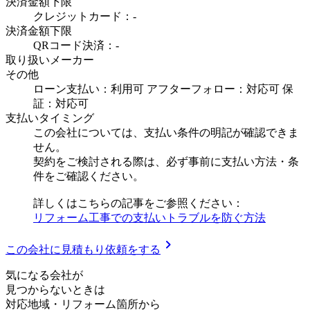
決済金額下限
クレジットカード：-
決済金額下限
QRコード決済：-
取り扱いメーカー
その他
ローン支払い：利用可 アフターフォロー：対応可 保
証：対応可
支払いタイミング
この会社については、支払い条件の明記が確認できま
せん。
契約をご検討される際は、必ず事前に支払い方法・条
件をご確認ください。
詳しくはこちらの記事をご参照ください：
リフォーム工事での支払いトラブルを防ぐ方法
chevron_right
この会社に見積もり依頼をする
気
に
な
る
会
社
が
見つからないときは
対応地域
・
リフォーム箇所
から