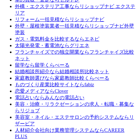
外構・エクステリア工事なら
リショップナビ エクステ
リア
リフォーム一括見積なら
リショップナビ
外壁・屋根塗装業者一括見積なら
リショップナビ外壁
塗装
ガス・電気料金を比較するなら
エネピ
太陽光発電・蓄電池なら
グリエネ
フランチャイズでの独立開業なら
フランチャイズ比較
ネット
留学なら
留学くらべーる
結婚相談所紹介なら
結婚相談所比較ネット
家庭教師選びなら
家庭教師比較くらべーる
ものづくり産業比較サイトなら
fabiz
恋愛メディアなら
Clover
電話占いなら
みんなの電話占い
美容・治療・リラクゼーションの求人・転職・募集な
ら
リジョブ
美容室・ネイル・エステサロンの予約システムなら
リ
ザービア
人材紹介会社向け業務管理システムなら
CAREER
PLUS