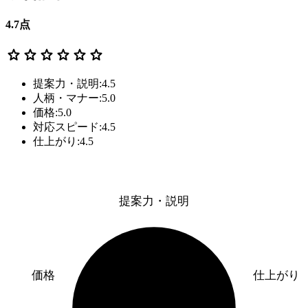
4.7
点
star
star
star
star
star
star
提案力・説明:4.5
人柄・マナー:5.0
価格:5.0
対応スピード:4.5
仕上がり:4.5
提案力・説明
価格
仕上がり