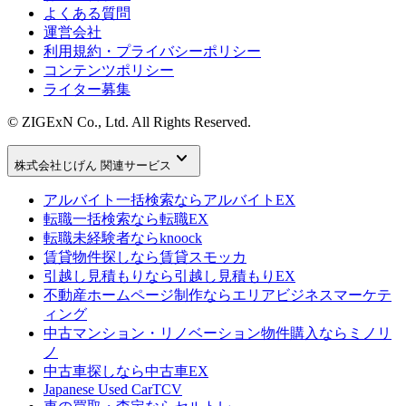
よくある質問
運営会社
利用規約・プライバシーポリシー
コンテンツポリシー
ライター募集
© ZIGExN Co., Ltd. All Rights Reserved.
keyboard_arrow_down
株式会社じげん 関連サービス
アルバイト一括検索なら
アルバイトEX
転職一括検索なら
転職EX
転職未経験者なら
knoock
賃貸物件探しなら
賃貸スモッカ
引越し見積もりなら
引越し見積もりEX
不動産ホームページ制作なら
エリアビジネスマーケテ
ィング
中古マンション・リノベーション物件購入なら
ミノリ
ノ
中古車探しなら
中古車EX
Japanese Used Car
TCV