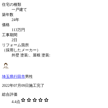
住宅の種類
一戸建て
築年数
24年
価格
113万円
工事期間
2日
リフォーム箇所
（採用したメーカー）
外壁 塗装:、屋根 塗装:
埼玉県行田市
男性
2022年07月09日施工完了
総合評価
star
star
star
star
star
4.4
点