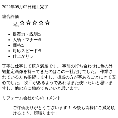
2022年08月02日施工完了
総合評価
star
star
star
star
star
5
点
提案力・説明:5
人柄・マナー:5
価格:5
対応スピード:5
仕上がり:5
丁寧に仕事して頂き満足です。 事前の打ち合わせに色の外
観想定画像を持ってきたのはこの一社だけでした。 作業さ
れている方も挨拶しますし、担当の方が事あるごとにきて安
心でした。 次回があるようであればまた使いたいと思いま
すし、他の方に勧めてもいいと思います。
リフォーム会社からのコメント
ご評価ありがとうございます！ 今後も皆様にご満足頂
けるよう、頑張ります！