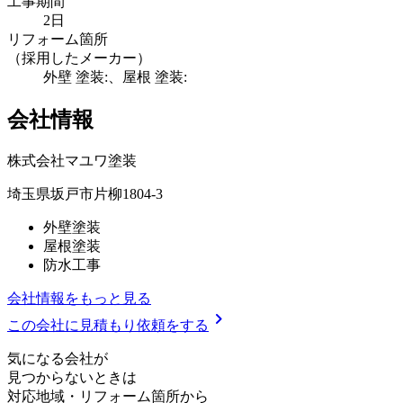
工事期間
2日
リフォーム箇所
（採用したメーカー）
外壁 塗装:、屋根 塗装:
会社情報
株式会社マユワ塗装
埼玉県坂戸市片柳1804-3
外壁塗装
屋根塗装
防水工事
会社情報をもっと見る
chevron_right
この会社に見積もり依頼をする
気
に
な
る
会
社
が
見つからないときは
対応地域
・
リフォーム箇所
から