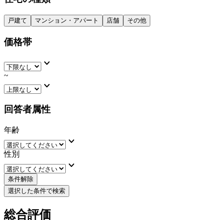
戸建て
マンション・アパート
店舗
その他
価格帯
keyboard_arrow_down
~
keyboard_arrow_down
回答者属性
年齢
keyboard_arrow_down
性別
keyboard_arrow_down
条件解除
選択した条件で検索
総合評価