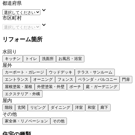
都道府県
keyboard_arrow_down
市区町村
keyboard_arrow_down
リフォーム箇所
水回り
キッチン
トイレ
洗面所
お風呂・浴室
屋外
カーポート・ガレージ
ウッドデッキ
テラス・サンルーム
エントランス
オーニング
フェンス
ベランダ・バルコニー
門扉
屋根塗装・屋根
外壁塗装・外壁
ポーチ
庭・ガーデニング
エクステリア・外構
屋内
階段
玄関
リビング
ダイニング
洋室
和室
廊下
その他
家全体・リノベーション
その他
住宅の種類