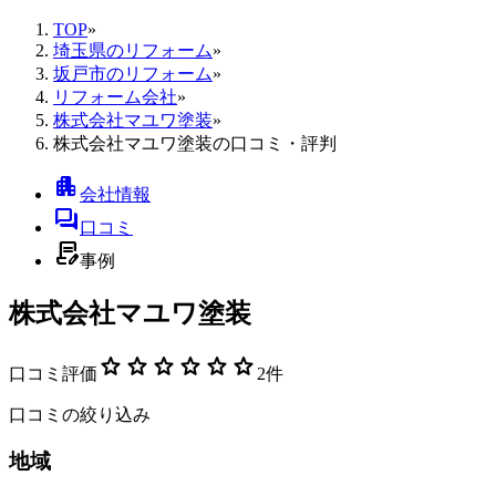
TOP
»
埼玉県のリフォーム
»
坂戸市のリフォーム
»
リフォーム会社
»
株式会社マユワ塗装
»
株式会社マユワ塗装の口コミ・評判
apartment
会社情報
forum
口コミ
contract_edit
事例
株式会社マユワ塗装
star
star
star
star
star
star
口コミ評価
2
件
口コミの絞り込み
地域