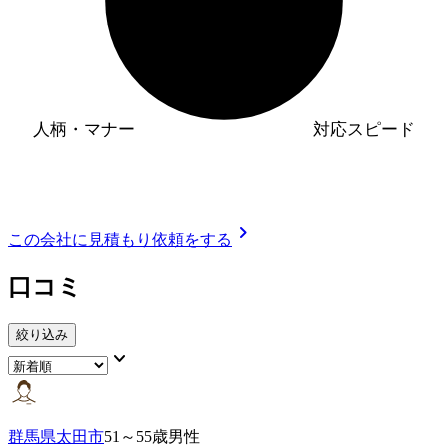
人柄・マナー
対応スピード
chevron_right
この会社に見積もり依頼をする
口コミ
絞り込み
keyboard_arrow_down
群馬県太田市
51～55歳男性