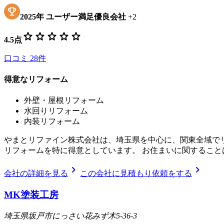
2025
年
ユーザー満足優良会社
+
2
star
star
star
star
star
4.5
点
口コミ
28
件
得意なリフォーム
外壁・屋根リフォーム
水回りリフォーム
内装リフォーム
やまとリファイン株式会社は、埼玉県を中心に、関東全域で
リフォームを特に得意としています。 お住まいに関すること
chevron_right
chevron_right
会社の詳細を見る
この会社に見積もり依頼をする
MK塗装工房
埼玉県坂戸市にっさい花みず木5-36-3