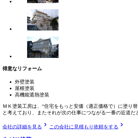
得意なリフォーム
外壁塗装
屋根塗装
高機能遮熱塗装
ＭＫ塗装工房は、“住宅をもっと安価（適正価格で）に塗り
と考えており、またそれが次の仕事につながる一番の近道だ
chevron_right
chevron_right
会社の詳細を見る
この会社に見積もり依頼をする