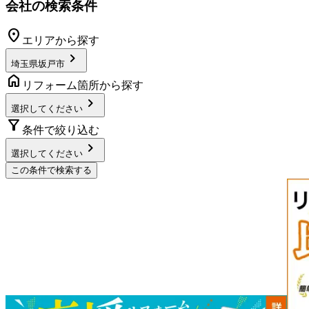
会社の検索条件
location_on
エリアから探す
chevron_right
埼玉県坂戸市
home
リフォーム箇所から探す
chevron_right
選択してください
filter_alt
条件で絞り込む
chevron_right
選択してください
この条件で検索する