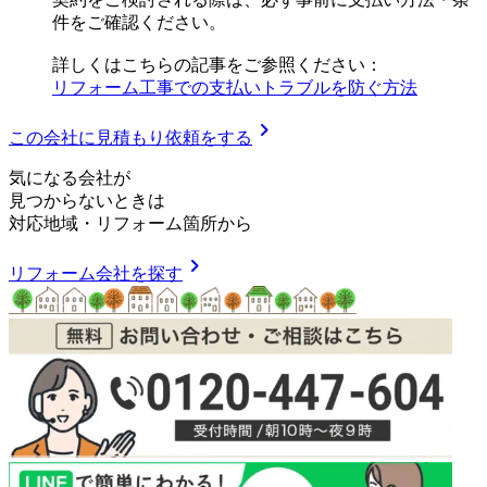
件をご確認ください。
詳しくはこちらの記事をご参照ください：
リフォーム工事での支払いトラブルを防ぐ方法
chevron_right
この会社に見積もり依頼をする
気
に
な
る
会
社
が
見つからないときは
対応地域
・
リフォーム箇所
から
chevron_right
リフォーム会社を探す