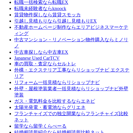
転職一括検索なら
転職EX
転職未経験者なら
knoock
賃貸物件探しなら
賃貸スモッカ
引越し見積もりなら
引越し見積もりEX
不動産ホームページ制作なら
エリアビジネスマーケテ
ィング
中古マンション・リノベーション物件購入なら
ミノリ
ノ
中古車探しなら
中古車EX
Japanese Used Car
TCV
車の買取・査定なら
セルトレ
外構・エクステリア工事なら
リショップナビ エクステ
リア
リフォーム一括見積なら
リショップナビ
外壁・屋根塗装業者一括見積なら
リショップナビ外壁
塗装
ガス・電気料金を比較するなら
エネピ
太陽光発電・蓄電池なら
グリエネ
フランチャイズでの独立開業なら
フランチャイズ比較
ネット
留学なら
留学くらべーる
結婚相談所紹介なら
結婚相談所比較ネット