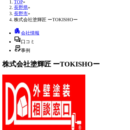
TOP
»
長野県
»
長野市
»
株式会社塗輝匠 ーTOKISHOー
apartment
会社情報
forum
口コミ
contract_edit
事例
株式会社塗輝匠 ーTOKISHOー