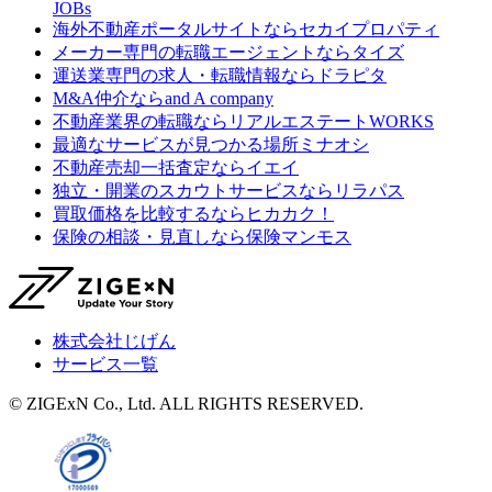
JOBs
海外不動産ポータルサイトなら
セカイプロパティ
メーカー専門の転職エージェントなら
タイズ
運送業専門の求人・転職情報なら
ドラピタ
M&A仲介なら
and A company
不動産業界の転職なら
リアルエステートWORKS
最適なサービスが見つかる場所
ミナオシ
不動産売却一括査定なら
イエイ
独立・開業のスカウトサービスなら
リラパス
買取価格を比較するなら
ヒカカク！
保険の相談・見直しなら
保険マンモス
株式会社じげん
サービス一覧
© ZIGExN Co., Ltd. ALL RIGHTS RESERVED.