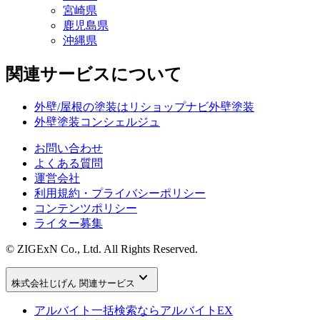
宮崎県
鹿児島県
沖縄県
関連サービスについて
外壁/屋根の塗装はリショップナビ外壁塗装
外壁塗装コンシェルジュ
お問い合わせ
よくある質問
運営会社
利用規約・プライバシーポリシー
コンテンツポリシー
ライター募集
© ZIGExN Co., Ltd. All Rights Reserved.
keyboard_arrow_down
株式会社じげん 関連サービス
アルバイト一括検索なら
アルバイトEX