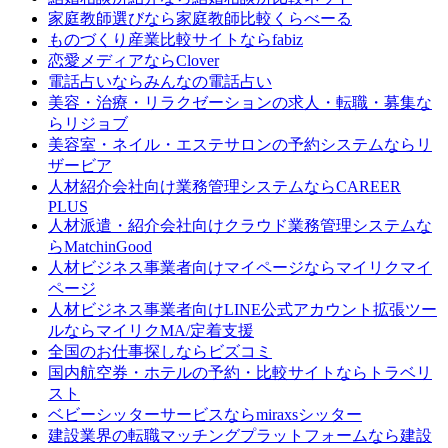
家庭教師選びなら
家庭教師比較くらべーる
ものづくり産業比較サイトなら
fabiz
恋愛メディアなら
Clover
電話占いなら
みんなの電話占い
美容・治療・リラクゼーションの求人・転職・募集な
ら
リジョブ
美容室・ネイル・エステサロンの予約システムなら
リ
ザービア
人材紹介会社向け業務管理システムなら
CAREER
PLUS
人材派遣・紹介会社向けクラウド業務管理システムな
ら
MatchinGood
人材ビジネス事業者向けマイページなら
マイリクマイ
ページ
人材ビジネス事業者向けLINE公式アカウント拡張ツー
ルなら
マイリクMA/定着支援
全国のお仕事探しなら
ビズコミ
国内航空券・ホテルの予約・比較サイトなら
トラベリ
スト
ベビーシッターサービスなら
miraxsシッター
建設業界の転職マッチングプラットフォームなら
建設