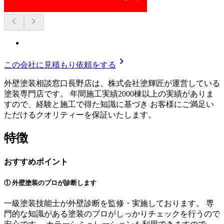
chevron_left
chevron_right
chevron_right
この会社に見積もり依頼をする
外壁塗装相談窓口長野店は、株式会社塗輝匠が運営している
塗装専門店です。 年間施工実績2000棟以上の実績がありま
すので、経験と施工で得た知識に基づき お客様にご満足い
ただけるクオリティーを保証いたします。
特徴
おすすめポイント
① 外壁塗装のプロが診断します
一級塗装技能士が外壁診断を監修・実施しております。 専
門的な知識がある塗装のプロがしっかりチェックを行うので