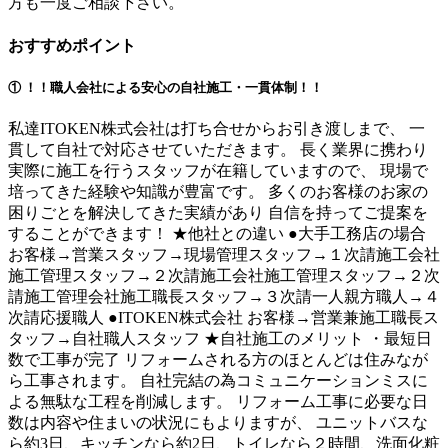
方も一度ご相談下さい。
おすすめポイント
① ！！職人会社による安心の自社施工・一貫体制！！
私達ITOKEN株式会社は打ち合せからお引き渡しまで、 一
貫して自社で対応させていただきます。 長く業界に携わり
実際に施工を行うスタッフが在籍していますので、 現場で
培ってきた経験や知識が豊富です。 多くのお客様のお家の
困りごとを解決してきた実績があり 自信を持ってご提案を
することができます！ ★他社との違い ●大手工務店の場合
お客様→営業スタッフ→現場管理スタッフ→１次請施工会社
施工管理スタッフ→２次請施工会社施工管理スタッフ→２次
請施工管理会社施工職長スタッフ→３次請一人親方職人→４
次請応援職人 ●ITOKEN株式会社 お客様→営業兼施工職長ス
タッフ→自社職人スタッフ ★自社施工のメリット ・最短日
数で工事が完了 リフォームされる方のほとんどは住みなが
ら工事されます。 自社完結の為コミュニケーションミスに
よる無駄な工程を削減します。 リフォーム工事に必要な日
数は内容や住まいの状況にもよりますが、 ユニットバスな
ら約3日、キッチンなら約2日、トイレなら２時間、洗面化粧