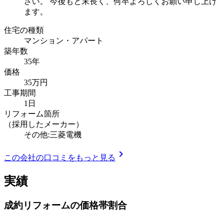
さい。 今後もと末長く、何卒よろしくお願い申し上げ
ます。
住宅の種類
マンション・アパート
築年数
35年
価格
35万円
工事期間
1日
リフォーム箇所
（採用したメーカー）
その他:三菱電機
chevron_right
この会社の口コミをもっと見る
実績
成約リフォームの価格帯割合