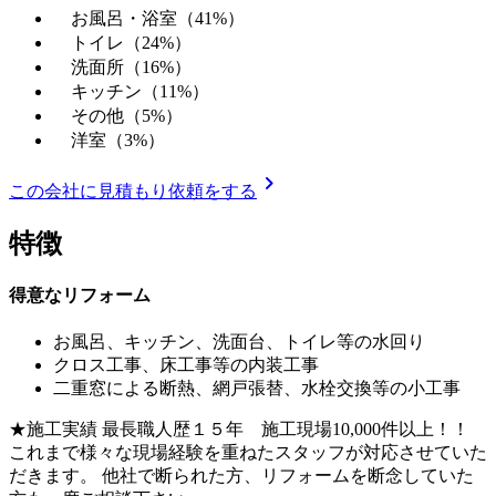
お風呂・浴室（41%）
トイレ（24%）
洗面所（16%）
キッチン（11%）
その他（5%）
洋室（3%）
chevron_right
この会社に見積もり依頼をする
特徴
得意なリフォーム
お風呂、キッチン、洗面台、トイレ等の水回り
クロス工事、床工事等の内装工事
二重窓による断熱、網戸張替、水栓交換等の小工事
★施工実績 最長職人歴１５年 施工現場10,000件以上！！
これまで様々な現場経験を重ねたスタッフが対応させていた
だきます。 他社で断られた方、リフォームを断念していた