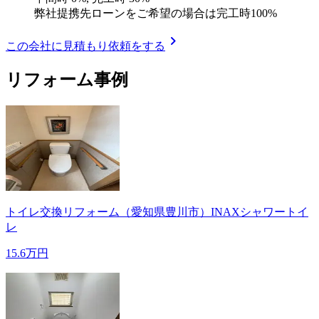
弊社提携先ローンをご希望の場合は完工時100%
chevron_right
この会社に見積もり依頼をする
リフォーム事例
トイレ交換リフォーム（愛知県豊川市）INAXシャワートイ
レ
15.6万円