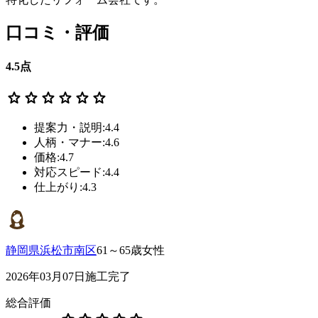
口コミ・評価
4.5
点
star
star
star
star
star
star
提案力・説明:4.4
人柄・マナー:4.6
価格:4.7
対応スピード:4.4
仕上がり:4.3
静岡県浜松市南区
61～65歳女性
2026年03月07日施工完了
総合評価