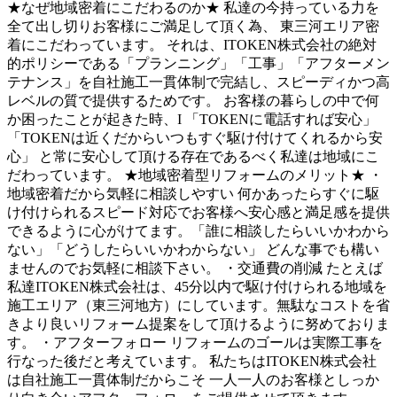
★なぜ地域密着にこだわるのか★ 私達の今持っている力を
全て出し切りお客様にご満足して頂く為、 東三河エリア密
着にこだわっています。 それは、ITOKEN株式会社の絶対
的ポリシーである「プランニング」「工事」「アフターメン
テナンス」を自社施工一貫体制で完結し、スピーディかつ高
レベルの質で提供するためです。 お客様の暮らしの中で何
か困ったことが起きた時、I 「TOKENに電話すれば安心」
「TOKENは近くだからいつもすぐ駆け付けてくれるから安
心」 と常に安心して頂ける存在であるべく私達は地域にこ
だわっています。 ★地域密着型リフォームのメリット★ ・
地域密着だから気軽に相談しやすい 何かあったらすぐに駆
け付けられるスピード対応でお客様へ安心感と満足感を提供
できるように心がけてます。「誰に相談したらいいかわから
ない」「どうしたらいいかわからない」 どんな事でも構い
ませんのでお気軽に相談下さい。 ・交通費の削減 たとえば
私達ITOKEN株式会社は、45分以内で駆け付けられる地域を
施工エリア（東三河地方）にしています。無駄なコストを省
きより良いリフォーム提案をして頂けるように努めておりま
す。 ・アフターフォロー リフォームのゴールは実際工事を
行なった後だと考えています。 私たちはITOKEN株式会社
は自社施工一貫体制だからこそ 一人一人のお客様としっか