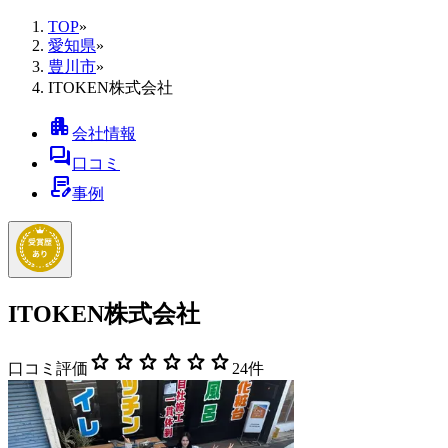
TOP
»
愛知県
»
豊川市
»
ITOKEN株式会社
apartment
会社情報
forum
口コミ
contract_edit
事例
ITOKEN株式会社
star
star
star
star
star
star
口コミ評価
24
件