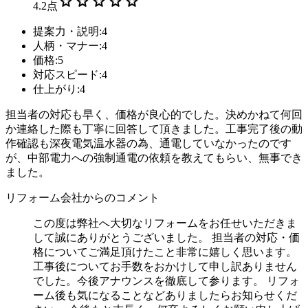
star
star
star
star
star
4.2
点
提案力・説明:4
人柄・マナー:4
価格:5
対応スピード:4
仕上がり:4
担当者の対応も早く、価格が良心的でした。決めかねて何回
か連絡した際も丁寧に回答して頂きました。工事完了後の動
作確認も深夜電気温水器の為、通電していなかったのです
が、中部電力への強制通電の依頼を教えてもらい、無事でき
ました。
リフォーム会社からのコメント
この度は弊社へ大切なリフォームをお任せいただきま
して誠にありがとうございました。 担当者の対応・価
格についてご満足頂けたこと非常に嬉しく思います。
工事後についてお手数をおかけして申し訳ありません
でした。今後アナウンスを徹底して参ります。 リフォ
ーム後も気になることなどありましたらお知らせくだ