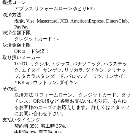
提携ローン
アプラス リフォームローンゆとりR35
決済方法
現金, Visa, Mastercard, JCB, AmericanExpress, DinersClub,
PayPay
決済金額下限
クレジットカード：-
決済金額下限
QRコード決済：-
取り扱いメーカー
TOTO, リクシル, トクラス, パナソニック, ハウステッ
ク, エイダイ, サンゲツ, リリカラ, ダイケン, クリナッ
プ, タカラスタンダード, パロマ, ノーリツ, リンナイ,
YKK ap, ウッドワン, ダイキン
その他
決済方法 リフォームローン、 クレジットカード、タッ
チレス、QR決済など 各種お支払いにも対応、あらゆ
るお客様のニーズにお応えします。 詳しくはスタッフ
にお問い合わせ下さい。
支払いタイミング
契約時
35
%, 着工時
35
%,
中間時
0
%, 完工時
30
%