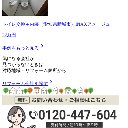
トイレ交換＋内装（愛知県新城市）INAXアメージュ
22万円
chevron_right
事例をもっと見る
気
に
な
る
会
社
が
見つからないときは
対応地域
・
リフォーム箇所
から
chevron_right
リフォーム会社を探す