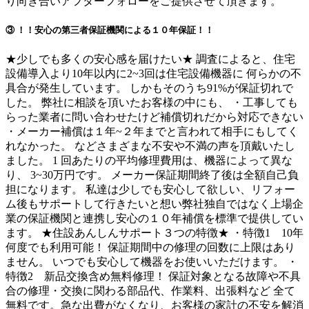
り向き合いアフターフォローをご提供させて頂きます。
③ ！！安心の第三者保証機関による１０年保証！！
★少しでも多くの安心感を届けたい★ 調査によると、住宅
設備導入より10年以内に2~3回は住宅設備機器に 何らかの不
具合が発生しています。 しかもそのうち91%が保証切れで
した。 弊社に相談を頂いたお客様の中にも、 ・工事しても
らった業者に問い合わせたけど補償切れだから対応できない
・メーカー補償は１年~２年までと言われて相手にもしてく
れなかった。 などさまざまな不安や不満の声を頂戴いたし
ました。 1 回あたりの平均修理費用は、機器によって異な
り、 3~30万円です。 メーカー保証期間終了後は全額自己負
担になります。 私達は少しでも安心して欲しい、リフォー
ム後もサポートして行きたいと想い弊社独自ではなく上場企
業の保証機関と連携し安心の１０年補償を標準で提供してい
ます。 ★住設あんしんサポート３つの特徴★ ・特徴1 10年
何度でも利用可能！ 保証期間中の修理の回数に上限はあり
ません。 いつでも安心して機器をお使いいただけます。 ・
特徴2 新品交換含め無料修理！ 保証対象となる故障や不具
合の修理・交換に関わる部品代、作業料、出張料など 全て
無料です。急な出費がなくなり、お客様の家計の不安を解消