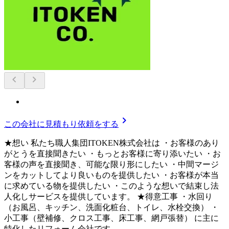
chevron_left
chevron_right
chevron_right
この会社に見積もり依頼をする
★想い 私たち職人集団ITOKEN株式会社は ・お客様のあり
がとうを直接聞きたい ・もっとお客様に寄り添いたい ・お
客様の声を直接聞き、可能な限り形にしたい ・中間マージ
ンをカットしてより良いものを提供したい ・お客様が本当
に求めている物を提供したい ・このような想いで結束し法
人化しサービスを提供しています。 ★得意工事 ・水回り
（お風呂、キッチン、洗面化粧台、トイレ、水栓交換） ・
小工事（壁補修、クロス工事、床工事、網戸張替） に主に
特化したリフォーム会社です。