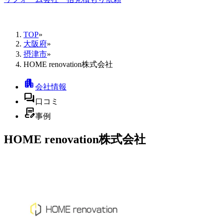
TOP
»
大阪府
»
摂津市
»
HOME renovation株式会社
apartment
会社情報
forum
口コミ
contract_edit
事例
HOME renovation株式会社