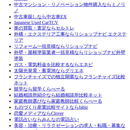
中古マンション・リノベーション物件購入なら
ミノリ
ノ
中古車探しなら
中古車EX
Japanese Used Car
TCV
車の買取・査定なら
セルトレ
外構・エクステリア工事なら
リショップナビ エクステ
リア
リフォーム一括見積なら
リショップナビ
外壁・屋根塗装業者一括見積なら
リショップナビ外壁
塗装
ガス・電気料金を比較するなら
エネピ
太陽光発電・蓄電池なら
グリエネ
フランチャイズでの独立開業なら
フランチャイズ比較
ネット
留学なら
留学くらべーる
結婚相談所紹介なら
結婚相談所比較ネット
家庭教師選びなら
家庭教師比較くらべーる
ものづくり産業比較サイトなら
fabiz
恋愛メディアなら
Clover
電話占いなら
みんなの電話占い
美容・治療・リラクゼーションの求人・転職・募集な