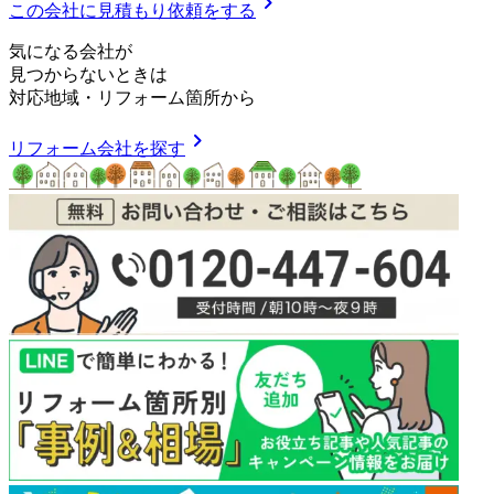
chevron_right
この会社に見積もり依頼をする
気
に
な
る
会
社
が
見つからないときは
対応地域
・
リフォーム箇所
から
chevron_right
リフォーム会社を探す