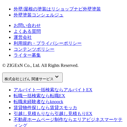
外壁/屋根の塗装はリショップナビ外壁塗装
外壁塗装コンシェルジュ
お問い合わせ
よくある質問
運営会社
利用規約・プライバシーポリシー
コンテンツポリシー
ライター募集
© ZIGExN Co., Ltd. All Rights Reserved.
keyboard_arrow_down
株式会社じげん 関連サービス
アルバイト一括検索なら
アルバイトEX
転職一括検索なら
転職EX
転職未経験者なら
knoock
賃貸物件探しなら
賃貸スモッカ
引越し見積もりなら
引越し見積もりEX
不動産ホームページ制作なら
エリアビジネスマーケテ
ィング