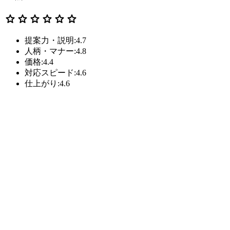
star
star
star
star
star
star
提案力・説明:4.7
人柄・マナー:4.8
価格:4.4
対応スピード:4.6
仕上がり:4.6