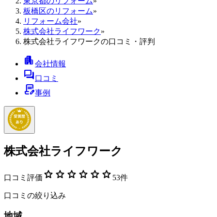
東京都のリフォーム
»
板橋区のリフォーム
»
リフォーム会社
»
株式会社ライフワーク
»
株式会社ライフワークの口コミ・評判
apartment
会社情報
forum
口コミ
contract_edit
事例
株式会社ライフワーク
star
star
star
star
star
star
口コミ評価
53
件
口コミの絞り込み
地域