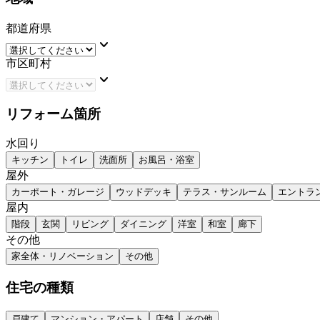
都道府県
keyboard_arrow_down
市区町村
keyboard_arrow_down
リフォーム箇所
水回り
キッチン
トイレ
洗面所
お風呂・浴室
屋外
カーポート・ガレージ
ウッドデッキ
テラス・サンルーム
エントラ
屋内
階段
玄関
リビング
ダイニング
洋室
和室
廊下
その他
家全体・リノベーション
その他
住宅の種類
戸建て
マンション・アパート
店舗
その他