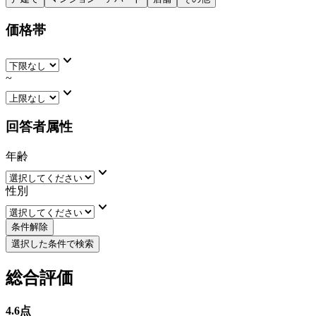
価格帯
keyboard_arrow_down
~
keyboard_arrow_down
回答者属性
年齢
keyboard_arrow_down
性別
keyboard_arrow_down
条件解除
選択した条件で検索
総合評価
4.6
点