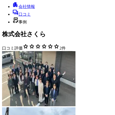
apartment
会社情報
forum
口コミ
contract_edit
事例
株式会社さくら
star
star
star
star
star
star
口コミ評価
2
件