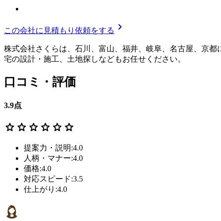
chevron_right
この会社に見積もり依頼をする
株式会社さくらは、石川、富山、福井、岐阜、名古屋、京都
宅の設計・施工、土地探しなどもお任せください。
口コミ・評価
3.9
点
star
star
star
star
star
star
提案力・説明:4.0
人柄・マナー:4.0
価格:4.0
対応スピード:3.5
仕上がり:4.0