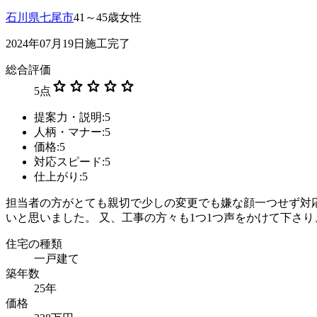
石川県七尾市
41～45歳女性
2024年07月19日施工完了
総合評価
star
star
star
star
star
5
点
提案力・説明:5
人柄・マナー:5
価格:5
対応スピード:5
仕上がり:5
担当者の方がとても親切で少しの変更でも嫌な顔一つせず対
いと思いました。 又、工事の方々も1つ1つ声をかけて下さ
住宅の種類
一戸建て
築年数
25年
価格