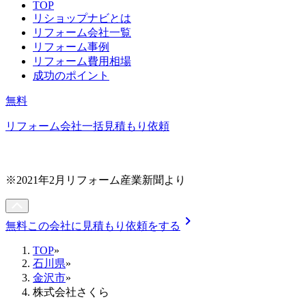
TOP
リショップナビとは
リフォーム会社一覧
リフォーム事例
リフォーム費用相場
成功のポイント
無料
リフォーム会社一括見積もり依頼
※2021年2月リフォーム産業新聞より
chevron_right
無料
この会社に見積もり依頼をする
TOP
»
石川県
»
金沢市
»
株式会社さくら