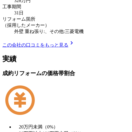
328万円
工事期間
31日
リフォーム箇所
（採用したメーカー）
外壁 重ね張り:、その他:三菱電機
chevron_right
この会社の口コミをもっと見る
実績
成約リフォームの価格帯割合
20万円未満（0%）