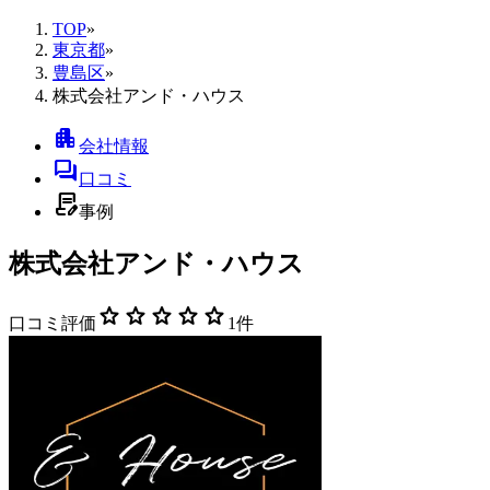
TOP
»
東京都
»
豊島区
»
株式会社アンド・ハウス
apartment
会社情報
forum
口コミ
contract_edit
事例
株式会社アンド・ハウス
star
star
star
star
star
口コミ評価
1
件