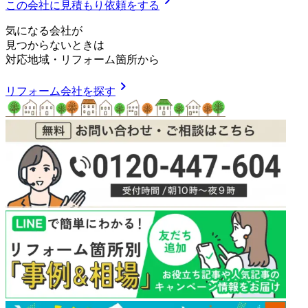
chevron_right
この会社に見積もり依頼をする
気
に
な
る
会
社
が
見つからないときは
対応地域
・
リフォーム箇所
から
chevron_right
リフォーム会社を探す