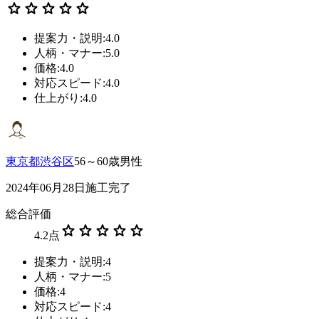
star
star
star
star
star
提案力・説明:4.0
人柄・マナー:5.0
価格:4.0
対応スピード:4.0
仕上がり:4.0
東京都渋谷区
56～60歳男性
2024年06月28日施工完了
総合評価
star
star
star
star
star
4.2
点
提案力・説明:4
人柄・マナー:5
価格:4
対応スピード:4