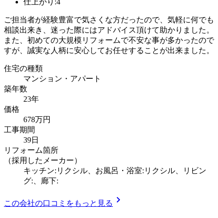
仕上がり:4
ご担当者が経験豊富で気さくな方だったので、気軽に何でも
相談出来き、迷った際にはアドバイス頂けて助かりました。
また、初めての大規模リフォームで不安な事が多かったので
すが、誠実な人柄に安心してお任せすることが出来ました。
住宅の種類
マンション・アパート
築年数
23年
価格
678万円
工事期間
39日
リフォーム箇所
（採用したメーカー）
キッチン:リクシル、お風呂・浴室:リクシル、リビン
グ:、廊下:
chevron_right
この会社の口コミをもっと見る