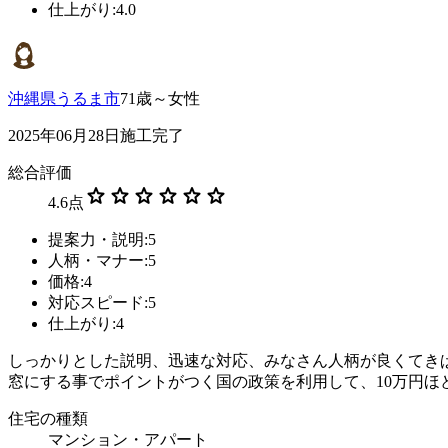
仕上がり:4.0
沖縄県うるま市
71歳～女性
2025年06月28日施工完了
総合評価
star
star
star
star
star
star
4.6
点
提案力・説明:5
人柄・マナー:5
価格:4
対応スピード:5
仕上がり:4
しっかりとした説明、迅速な対応、みなさん人柄が良くてき
窓にする事でポイントがつく国の政策を利用して、10万円ほ
住宅の種類
マンション・アパート