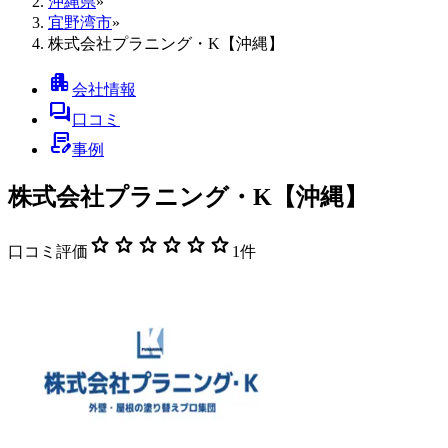
沖縄県
»
宜野湾市
»
株式会社プラニング・K【沖縄】
apartment
会社情報
forum
口コミ
contract_edit
事例
株式会社プラニング・K【沖縄】
star
star
star
star
star
star
口コミ評価
1
件