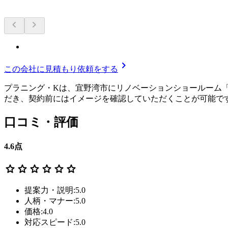
chevron_left
chevron_right
chevron_right
この会社に見積もり依頼をする
プラニング・Kは、宜野湾市にリノベーションショールーム
だき、契約前にはイメージを確認していただくことが可能で
口コミ・評価
4.6
点
star
star
star
star
star
star
提案力・説明:5.0
人柄・マナー:5.0
価格:4.0
対応スピード:5.0