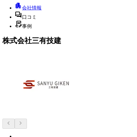
apartment
会社情報
forum
口コミ
contract_edit
事例
株式会社三有技建
chevron_left
chevron_right