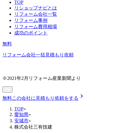
TOP
リショップナビとは
リフォーム会社一覧
リフォーム事例
リフォーム費用相場
成功のポイント
無料
リフォーム会社一括見積もり依頼
※2021年2月リフォーム産業新聞より
chevron_right
無料
この会社に見積もり依頼をする
TOP
»
愛知県
»
安城市
»
株式会社三有技建