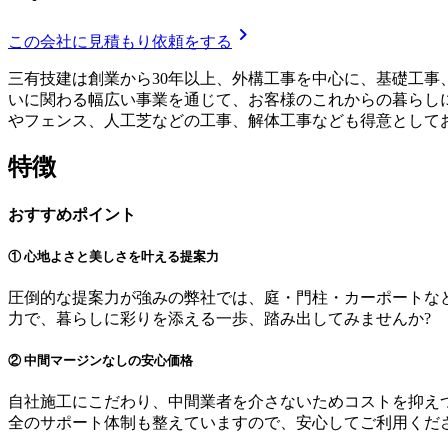
chevron_right
この会社に見積もり依頼をする
三有技建は創業から30年以上、外構工事を中心に、基礎工事、
いに関わる幅広い事業を通じて、お客様のこれからの暮らしに
やフェンス、人工芝などの工事、解体工事なども得意として
特徴
おすすめポイント
① 心地よさと美しさを叶える提案力
圧倒的な提案力が強みの弊社では、庭・門柱・カーポートな
力で、暮らしに彩りを添える一歩、踏み出してみませんか?
② 中間マージンなしの安心価格
自社施工にこだわり、中間業者を介さないためコストを抑え
全のサポート体制も整えていますので、安心してご利用くだ