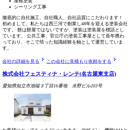
屋根塗装
シーリング工事
徹底的に自社施工、自社職人、自社品質にこだわります！
初めまして。私たちは西三河で創業し48年を迎える塗装会社
です。 餅は餅屋ではないですが、塗装は塗装屋を標語とし
ています。 公共工事、官公庁の塗装工事屋として長年携わ
っており、そこで培った知識経験を軸として運営していま
す。
chevron_right
chevron_right
会社の詳細を見る
この会社に見積もり依頼をする
株式会社フェスティナ・レンテ(名古屋東支店)
愛知県知立市池端３丁目16番地 水野ビル203号