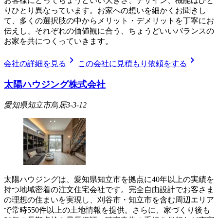
お客様にとってちょうどいい大きさ、デザイン、機能はひと
りひとり異なっています。お家への想いを細かくお聞きし
て、多くの選択肢の中からメリット・デメリットを丁寧にお
伝えし、それぞれの価値観に合う、ちょうどいいバランスの
お家を共につくっていきます。
chevron_right
chevron_right
会社の詳細を見る
この会社に見積もり依頼をする
太陽ハウジング株式会社
愛知県知立市鳥居3-3-12
太陽ハウジングは、愛知県知立市を拠点に40年以上の実績を
持つ地域密着の注文住宅会社です。完全自由設計でお客さま
の理想の住まいを実現し、刈谷市・知立市を含む周辺エリア
で常時550件以上の土地情報を提供。さらに、家づくり後も