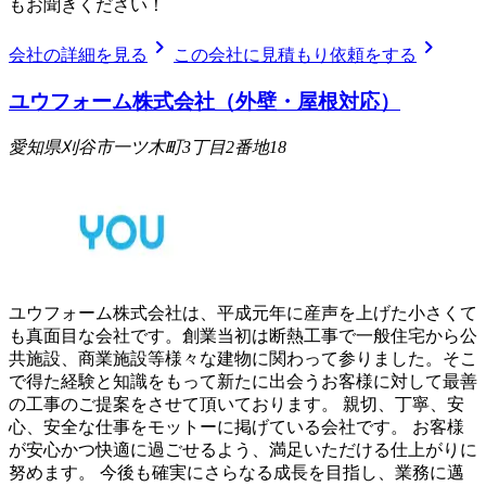
もお聞きください！
chevron_right
chevron_right
会社の詳細を見る
この会社に見積もり依頼をする
ユウフォーム株式会社（外壁・屋根対応）
愛知県刈谷市一ツ木町3丁目2番地18
ユウフォーム株式会社は、平成元年に産声を上げた小さくて
も真面目な会社です。創業当初は断熱工事で一般住宅から公
共施設、商業施設等様々な建物に関わって参りました。そこ
で得た経験と知識をもって新たに出会うお客様に対して最善
の工事のご提案をさせて頂いております。 親切、丁寧、安
心、安全な仕事をモットーに掲げている会社です。 お客様
が安心かつ快適に過ごせるよう、満足いただける仕上がりに
努めます。 今後も確実にさらなる成長を目指し、業務に邁