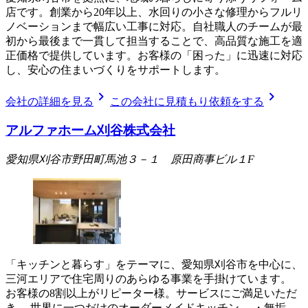
店です。創業から20年以上、水回りの小さな修理からフルリ
ノベーションまで幅広い工事に対応。自社職人のチームが最
初から最後まで一貫して担当することで、高品質な施工を適
正価格で提供しています。お客様の「困った」に迅速に対応
し、安心の住まいづくりをサポートします。
chevron_right
chevron_right
会社の詳細を見る
この会社に見積もり依頼をする
アルファホーム刈谷株式会社
愛知県刈谷市野田町馬池３－１ 原田商事ビル１F
「キッチンと暮らす」をテーマに、愛知県刈谷市を中心に、
三河エリアで住宅周りのあらゆる事業を手掛けています。
お客様の8割以上がリピーター様。サービスにご満足いただ
き、 世界に一つだけのオーダーメイドキッチン ・無垢