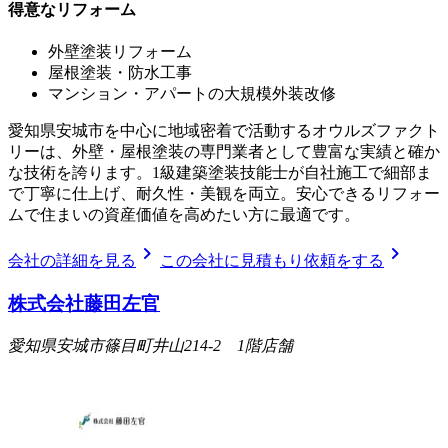
得意なリフォーム
外壁塗装リフォーム
屋根塗装・防水工事
マンション・アパートの大規模外装改修
愛知県安城市を中心に地域密着で活動するオウルズファクト
リーは、外壁・屋根塗装の専門業者として豊富な実績と確か
な技術を誇ります。1級建築塗装技能士が自社施工で細部ま
で丁寧に仕上げ、耐久性・美観を両立。安心できるリフォー
ムで住まいの資産価値を高めたい方に最適です。
chevron_right
chevron_right
会社の詳細を見る
この会社に見積もり依頼をする
株式会社藤田左官
愛知県安城市篠目町井山214-2 1階店舗