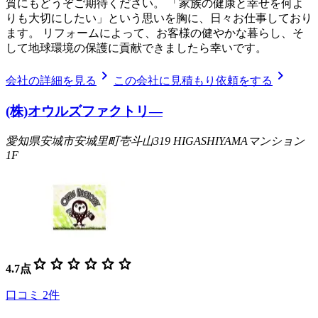
質にもどうぞご期待ください。 「家族の健康と幸せを何よ
りも大切にしたい」という思いを胸に、日々お仕事しており
ます。 リフォームによって、お客様の健やかな暮らし、そ
して地球環境の保護に貢献できましたら幸いです。
chevron_right
chevron_right
会社の詳細を見る
この会社に見積もり依頼をする
(株)オウルズファクトリ―
愛知県安城市安城里町壱斗山319 HIGASHIYAMAマンション
1F
star
star
star
star
star
star
4.7
点
口コミ
2
件