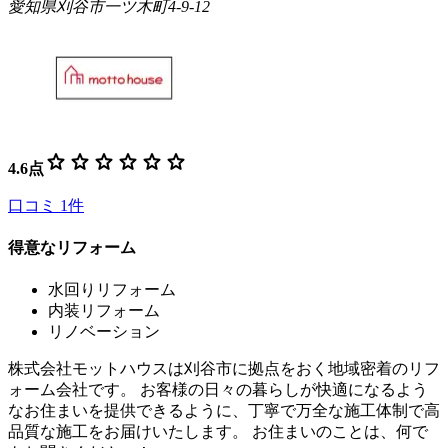
愛知県刈谷市一ツ木町4-9-12
star
star
star
star
star
star
4.6
点
口コミ
1
件
得意なリフォーム
水回りリフォーム
内装リフォーム
リノベーション
株式会社モットハウスは刈谷市に拠点をおく地域密着のリフ
ォーム会社です。 お客様の日々の暮らしが快適になるよう
なお住まいを提供できるように、丁寧で万全な施工体制で高
品質な施工をお届けいたします。 お住まいのことは、何で