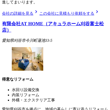
進してまいります。
chevron_right
chevron_right
会社の詳細を見る
この会社に見積もり依頼をする
有限会社AT HOME（アキュラホーム刈谷富士松
店）
愛知県刈谷市今川町蓮池33-5
得意なリフォーム
水回り設備交換
内装リフォーム
外構・エクステリア工事
愛知県刈谷市を拠点に、地域の暮らしに寄り添うリフォーム