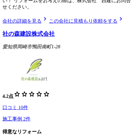
い！ リフォームをお考えの際は、株式会社 西建にお問合
せください。
chevron_right
chevron_right
会社の詳細を見る
この会社に見積もり依頼をする
社の森建設株式会社
愛知県岡崎市鴨田南町1-28
star
star
star
star
star
4.2
点
口コミ
10
件
施工事例
2
件
得意なリフォーム