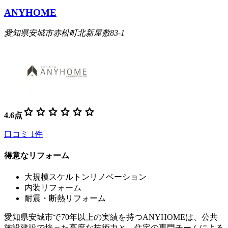
ANYHOME
愛知県安城市赤松町北新屋敷83-1
star
star
star
star
star
star
4.6
点
口コミ
1
件
得意なリフォーム
大規模スケルトンリノベーション
内装リフォーム
耐震・断熱リフォーム
愛知県安城市で70年以上の実績を持つANYHOMEは、公共
施設建設で培った高度な技術力と、住宅の専門チームによる