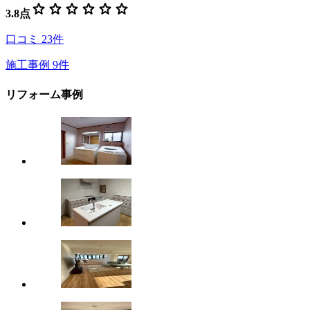
star
star
star
star
star
star
3.8
点
口コミ
23
件
施工事例
9
件
リフォーム事例