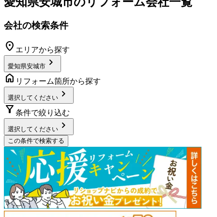
愛知県安城市
のリフォーム会社一覧
会社の検索条件
location_on
エリアから探す
chevron_right
愛知県安城市
home
リフォーム箇所から探す
chevron_right
選択してください
filter_alt
条件で絞り込む
chevron_right
選択してください
この条件で検索する