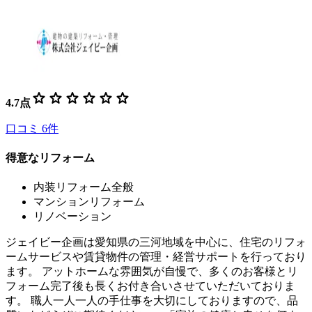
star
star
star
star
star
star
4.7
点
口コミ
6
件
得意なリフォーム
内装リフォーム全般
マンションリフォーム
リノベーション
ジェイビー企画は愛知県の三河地域を中心に、住宅のリフォ
ームサービスや賃貸物件の管理・経営サポートを行っており
ます。 アットホームな雰囲気が自慢で、多くのお客様とリ
フォーム完了後も長くお付き合いさせていただいておりま
す。 職人一人一人の手仕事を大切にしておりますので、品