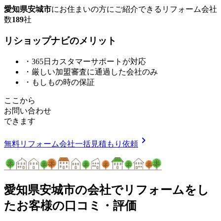
愛知県安城市
に
お住まいの方にご紹介できる
リフォーム会社
数
189
社
リショップナビの
メ
リ
ッ
ト
・365日カスタマーサポートが対応
・厳しい加盟審査に通過した会社のみ
・もしもの時の保証
ここから
お問い合わせ
できます
chevron_right
無料
リフォーム会社一括見積もり依頼
愛知県安城市
の会社でリフォームをし
たお客様の口コミ・評価