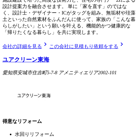
設計提案力を融合させます。 単に「家を直す」のではな
く、設計士・デザイナー・ICがタッグを組み、無垢材や珪藻
土といった自然素材をふんだんに使って、家族の「こんな暮
らしがしたい」という願いを叶える、機能的かつ健康的な
「帰りたくなる暮らし」を共に実現します。
chevron_right
chevron_right
会社の詳細を見る
この会社に見積もり依頼をする
ユアクリーン東海
愛知県安城市住吉町5-7-8 アメニティエリア2002-101
得意なリフォーム
水回りリフォーム