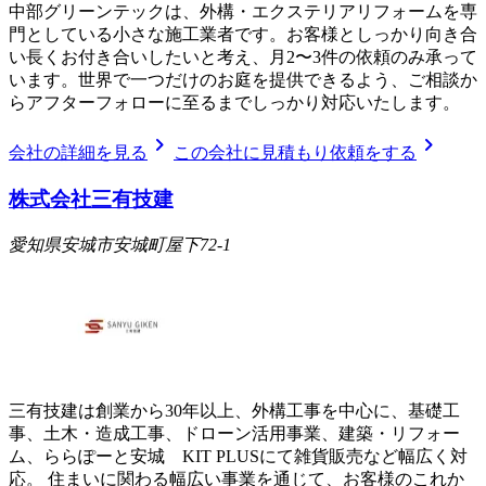
中部グリーンテックは、外構・エクステリアリフォームを専
門としている小さな施工業者です。お客様としっかり向き合
い長くお付き合いしたいと考え、月2〜3件の依頼のみ承って
います。世界で一つだけのお庭を提供できるよう、ご相談か
らアフターフォローに至るまでしっかり対応いたします。
chevron_right
chevron_right
会社の詳細を見る
この会社に見積もり依頼をする
株式会社三有技建
愛知県安城市安城町屋下72-1
三有技建は創業から30年以上、外構工事を中心に、基礎工
事、土木・造成工事、ドローン活用事業、建築・リフォー
ム、ららぽーと安城 KIT PLUSにて雑貨販売など幅広く対
応。 住まいに関わる幅広い事業を通じて、お客様のこれか