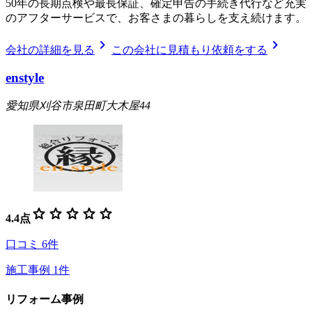
50年の長期点検や最長保証、確定申告の手続き代行など充実
のアフターサービスで、お客さまの暮らしを支え続けます。
chevron_right
chevron_right
会社の詳細を見る
この会社に見積もり依頼をする
enstyle
愛知県刈谷市泉田町大木屋44
star
star
star
star
star
4.4
点
口コミ
6
件
施工事例
1
件
リフォーム事例