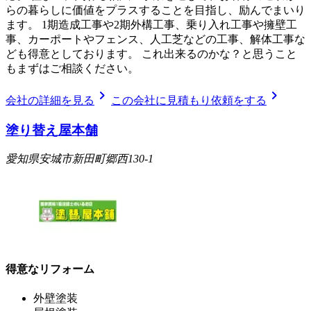
らの暮らしに価値をプラスすることを目指し、励んでまいり
ます。 1期造成工事や2期外構工事、乗り入れ工事や擁壁工
事、カーポートやフェンス、人工芝などの工事、解体工事な
ども得意としております。 これ出来るのかな？と思うこと
もまずはご相談ください。
chevron_right
chevron_right
会社の詳細を見る
この会社に見積もり依頼をする
塗り替え屋本舗
愛知県安城市新田町郷西130-1
得意なリフォーム
外壁塗装