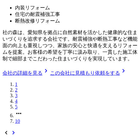
内装リフォーム
住宅の耐震補強工事
断熱改修リフォーム
社の森は、愛知県を拠点に自然素材を活かした健康的な住ま
いづくりを追求する会社です。耐震補強や断熱工事など機能
面の向上も重視しつつ、家族の安心と快適を支えるリフォー
ムを提案。お客様の希望を丁寧に汲み取り、一貫した施工体
制で細部までこだわった住まいづくりを実現しています。
chevron_right
chevron_right
会社の詳細を見る
この会社に見積もり依頼をする
1
2
3
4
5
more_horiz
10
chevron_left
chevron_right