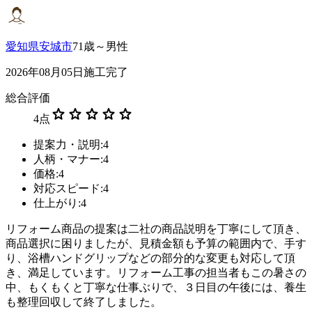
愛知県安城市
71歳～男性
2026年08月05日施工完了
総合評価
star
star
star
star
star
4
点
提案力・説明:4
人柄・マナー:4
価格:4
対応スピード:4
仕上がり:4
リフォーム商品の提案は二社の商品説明を丁寧にして頂き、
商品選択に困りましたが、見積金額も予算の範囲内で、手す
り、浴槽ハンドグリップなどの部分的な変更も対応して頂
き、満足しています。リフォーム工事の担当者もこの暑さの
中、もくもくと丁寧な仕事ぶりで、３日目の午後には、養生
も整理回収して終了しました。