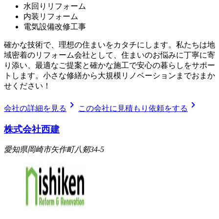
水回りリフォーム
内装リフォーム
電気設備改修工事
確かな技術で、理想の住まいをカタチにします。私たちは地
域密着のリフォーム会社として、住まいのお悩みに丁寧に寄
り添い、最適なご提案と確かな施工で安心の暮らしをサポー
トします。小さな修繕から大規模リノベーションまでおまか
せください！
chevron_right
chevron_right
会社の詳細を見る
この会社に見積もり依頼をする
株式会社西建
愛知県岡崎市矢作町八剱34-5