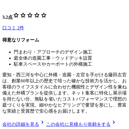
star
star
star
star
star
3.2
点
口コミ
2
件
得意なリフォーム
門まわり・アプローチのデザイン施工
庭全体の造園工事・ウッドデッキ設置
駐車スペースやカーポートの外構施工
愛知・西三河を中心に外構・造園・左官を手がける藤田左官
は、創業60年以上の歴史で培った確かな技術力を活かし、お
客様のライフスタイルに合わせた機能性とデザイン性を兼ね
備えた外構プランを提供します。ネット集客に特化し展示場
を持たない分、無駄を省いたコストパフォーマンスで理想の
庭づくりを実現。細やかなヒアリングで要望を形にし、豊富
な実績と受賞歴で安心感をお届けします。
chevron_right
chevron_right
会社の詳細を見る
この会社に見積もり依頼をする