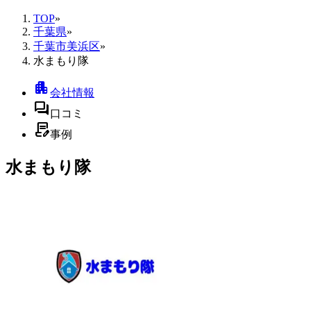
TOP
»
千葉県
»
千葉市美浜区
»
水まもり隊
apartment
会社情報
forum
口コミ
contract_edit
事例
水まもり隊