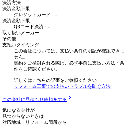
決済方法
決済金額下限
クレジットカード：-
決済金額下限
QRコード決済：-
取り扱いメーカー
その他
支払いタイミング
この会社については、支払い条件の明記が確認できま
せん。
契約をご検討される際は、必ず事前に支払い方法・条
件をご確認ください。
詳しくはこちらの記事をご参照ください：
リフォーム工事での支払いトラブルを防ぐ方法
chevron_right
この会社に見積もり依頼をする
気
に
な
る
会
社
が
見つからないときは
対応地域
・
リフォーム箇所
から