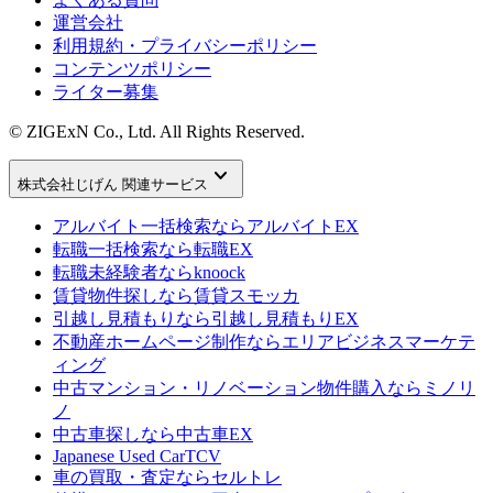
運営会社
利用規約・プライバシーポリシー
コンテンツポリシー
ライター募集
© ZIGExN Co., Ltd. All Rights Reserved.
keyboard_arrow_down
株式会社じげん 関連サービス
アルバイト一括検索なら
アルバイトEX
転職一括検索なら
転職EX
転職未経験者なら
knoock
賃貸物件探しなら
賃貸スモッカ
引越し見積もりなら
引越し見積もりEX
不動産ホームページ制作なら
エリアビジネスマーケテ
ィング
中古マンション・リノベーション物件購入なら
ミノリ
ノ
中古車探しなら
中古車EX
Japanese Used Car
TCV
車の買取・査定なら
セルトレ