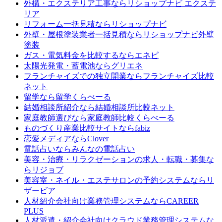
外構・エクステリア工事なら
リショップナビ エクステ
リア
リフォーム一括見積なら
リショップナビ
外壁・屋根塗装業者一括見積なら
リショップナビ外壁
塗装
ガス・電気料金を比較するなら
エネピ
太陽光発電・蓄電池なら
グリエネ
フランチャイズでの独立開業なら
フランチャイズ比較
ネット
留学なら
留学くらべーる
結婚相談所紹介なら
結婚相談所比較ネット
家庭教師選びなら
家庭教師比較くらべーる
ものづくり産業比較サイトなら
fabiz
恋愛メディアなら
Clover
電話占いなら
みんなの電話占い
美容・治療・リラクゼーションの求人・転職・募集な
ら
リジョブ
美容室・ネイル・エステサロンの予約システムなら
リ
ザービア
人材紹介会社向け業務管理システムなら
CAREER
PLUS
人材派遣・紹介会社向けクラウド業務管理システムな